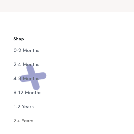
20,00 €.
είναι:
11,90 €.
Shop
0-2 Months
2-4 Months
4-8 Months
8-12 Months
1-2 Years
2+ Years