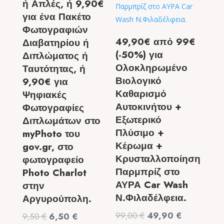
ή Απλές, ή 9,90€
για ένα Πακέτο
Φωτογραφιών
49,90€ από 99€
Διαβατηρίου ή
(-50%) για
Διπλώματος ή
Ολοκληρωμένο
Ταυτότητας, ή
Βιολογικό
9,90€ για
Καθαρισμό
Ψηφιακές
Αυτοκινήτου +
Φωτογραφίες
Εξωτερικό
Διπλωμάτων στο
Πλύσιμο +
myPhoto του
Κέρωμα +
gov.gr, στο
Κρυσταλλοποίηση
φωτογραφείο
Παρμπρίζ στο
Photo Charlot
ΑΥΡΑ Car Wash
στην
Ν.Φιλαδέλφεια.
Αργυρούπολη.
Original
Η
99,00
€
49,90
€
Original
Η
9,50
€
6,50
€