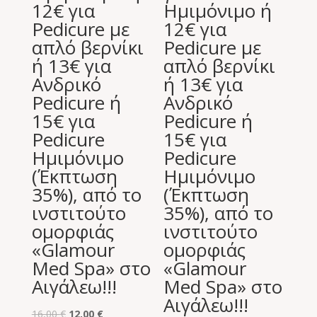
12€ για
Ημιμόνιμο ή
Pedicure με
12€ για
απλό βερνίκι
Pedicure με
ή 13€ για
απλό βερνίκι
Aνδρικό
ή 13€ για
Pedicure ή
Aνδρικό
15€ για
Pedicure ή
Pedicure
15€ για
Ημιμόνιμο
Pedicure
(Έκπτωση
Ημιμόνιμο
35%), από το
(Έκπτωση
ινστιτούτο
35%), από το
ομορφιάς
ινστιτούτο
«Glamour
ομορφιάς
Med Spa» στο
«Glamour
Αιγάλεω!!!
Med Spa» στο
Αιγάλεω!!!
Original
Η
16,00
€
12,00
€