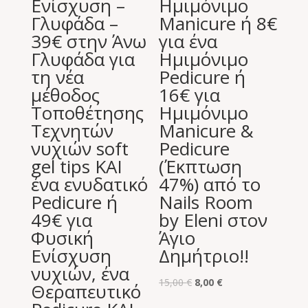
Ενίσχυση –
Ημιμόνιμο
Γλυφάδα –
Manicure ή 8€
39€ στην Άνω
για ένα
Γλυφάδα για
Ημιμόνιμο
τη νέα
Pedicure ή
μέθοδος
16€ για
Τοποθέτησης
Ημιμόνιμο
Τεχνητών
Manicure &
νυχιών soft
Pedicure
gel tips KAI
(Έκπτωση
ένα ενυδατικό
47%) από το
Pedicure ή
Nails Room
49€ για
by Eleni στον
Φυσική
Άγιο
Ενίσχυση
Δημήτριο!!
νυχιών, ένα
Original
Η
15,00
€
8,00
€
Θεραπευτικό
price
τρέχουσα