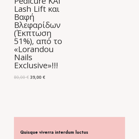
Pedicure KAI
was:
τιμή
Lash Lift και
15,00 €.
είναι:
Βαφή
8,00 €.
Βλεφαρίδων
(Έκπτωση
51%), από το
«Lorandou
Nails
Exclusive»!!!
Original
Η
80,00
€
39,00
€
price
τρέχουσα
was:
τιμή
80,00 €.
είναι:
39,00 €.
Quisque viverra interdum luctus