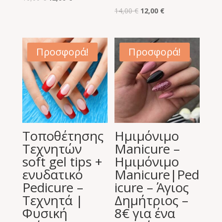
price
τρέχουσα
Original
Η
14,00
€
12,00
€
was:
τιμή
price
τρέχουσα
16,00 €.
είναι:
was:
τιμή
12,00 €.
14,00 €.
είναι:
Προσφορά!
Προσφορά!
12,00 €.
Τοποθέτησης
Ημιμόνιμο
Τεχνητών
Manicure –
soft gel tips +
Ημιμόνιμο
ενυδατικό
Manicure|Ped
Pedicure –
icure – Άγιος
Τεχνητά |
Δημήτριος –
Φυσική
8€ για ένα