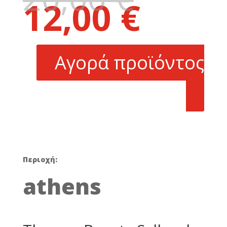
12,00
€
price
Η
was:
τρέχουσα
20,00 €.
τιμή
είναι:
Αγορά προϊόντος
12,00 €.
Περιοχή:
athens