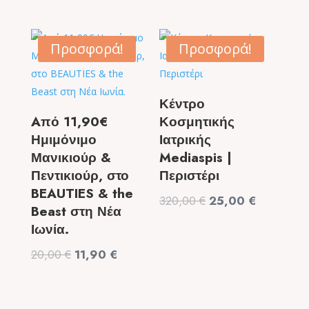
price
τρέχουσα
price
τρέχουσα
was:
τιμή
was:
τιμή
99,00 €.
είναι:
9,50 €.
είναι:
Προσφορά!
Προσφορά!
49,90 €.
6,50 €.
Κέντρο
Aπό 11,90€
Κοσμητικής
Ημιμόνιμο
Ιατρικής
Μανικιούρ &
Mediaspis |
Πεντικιούρ, στο
Περιστέρι
BEAUTIES & the
Original
Η
320,00
€
25,00
€
Beast στη Νέα
price
τρέχουσα
Ιωνία.
was:
τιμή
Original
Η
20,00
€
11,90
€
320,00 €.
είναι:
price
τρέχουσα
25,00 €.
was:
τιμή