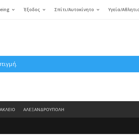
Being
Έξοδος
Σπίτι/Αυτοκίνητο
Υγεία/Αθλητι
στιγμή.
ΑΚΛΕΙΟ
ΑΛΕΞΑΝΔΡΟΥΠΟΛΗ