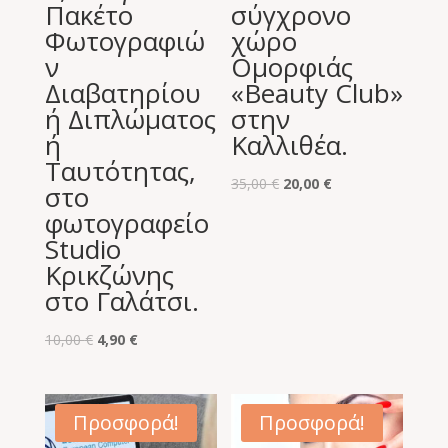
Πακέτο
σύγχρονο
Φωτογραφιώ
χώρο
ν
Ομορφιάς
Διαβατηρίου
«Beauty Club»
ή Διπλώματος
στην
ή
Καλλιθέα.
Ταυτότητας,
Original
Η
35,00
€
20,00
€
στο
price
τρέχουσα
φωτογραφείο
was:
τιμή
Studio
35,00 €.
είναι:
Κρικζώνης
20,00 €.
στο Γαλάτσι.
Original
Η
10,00
€
4,90
€
price
τρέχουσα
was:
τιμή
10,00 €.
είναι:
Προσφορά!
Προσφορά!
4,90 €.