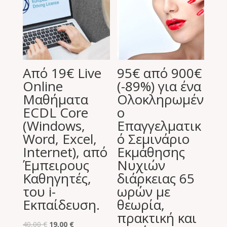
Από 19€ Live
95€ από 900€
Online
(-89%) για ένα
Μαθήματα
Ολοκληρωμέν
ECDL Core
ο
(Windows,
Επαγγελματικ
Word, Excel,
ό Σεμινάριο
Internet), από
Εκμάθησης
Έμπειρους
Νυχιών
Καθηγητές,
διάρκειας 65
του i-
ωρών με
Εκπαίδευση.
θεωρία,
πρακτική και
Original
Η
40,00
€
19,00
€