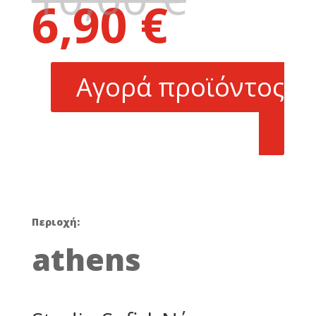
6,90
€
price
Η
was:
τρέχουσα
10,00 €.
τιμή
είναι:
Αγορά προϊόντος
6,90 €.
Περιοχή:
athens