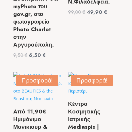
Ν.Φιλαδέλφεια.
myPhoto του
Original
Η
99,00
€
49,90
€
gov.gr, στο
price
τρέχουσα
φωτογραφείο
was:
τιμή
Photo Charlot
99,00 €.
είναι:
στην
49,90 €.
Αργυρούπολη.
Original
Η
9,50
€
6,50
€
price
τρέχουσα
was:
τιμή
9,50 €.
είναι:
Προσφορά!
Προσφορά!
6,50 €.
Κέντρο
Aπό 11,90€
Κοσμητικής
Ημιμόνιμο
Ιατρικής
Μανικιούρ &
Mediaspis |