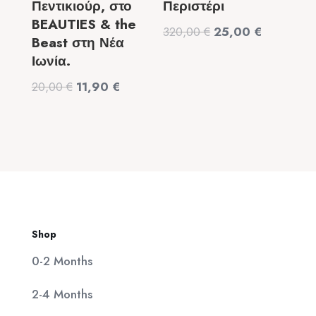
Πεντικιούρ, στο
Περιστέρι
BEAUTIES & the
Original
Η
320,00
€
25,00
€
Beast στη Νέα
price
τρέχουσα
Ιωνία.
was:
τιμή
Original
Η
20,00
€
11,90
€
320,00 €.
είναι:
price
τρέχουσα
25,00 €.
was:
τιμή
20,00 €.
είναι:
11,90 €.
Shop
0-2 Months
2-4 Months