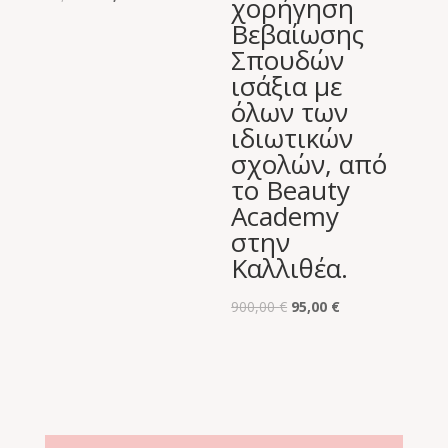
χορήγηση
price
τρέχουσα
Βεβαίωσης
was:
τιμή
Σπουδών
40,00 €.
είναι:
ισάξια με
19,00 €.
όλων των
ιδιωτικών
σχολών, από
το Beauty
Academy
στην
Καλλιθέα.
Original
Η
900,00
€
95,00
€
price
τρέχουσα
was:
τιμή
900,00 €.
είναι:
95,00 €.