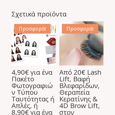
Σχετικά προϊόντα
Προσφορά!
Προσφορά!
4,90€ για ένα
Από 20€ Lash
Πακέτο
Lift, Βαφή
Φωτογραφιώ
Βλεφαρίδων,
ν Τύπου
Θεραπεία
Ταυτότητας ή
Κερατίνης &
Απλές, ή
4D Brow Lift,
8,90€ για ένα
στον