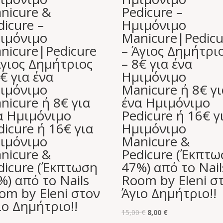
nicure &
Pedicure –
dicure –
Ημιμόνιμο
ιμόνιμο
Manicure|Pedicu
nicure|Pedicure
– Άγιος Δημήτρι
Άγιος Δημήτριος
– 8€ για ένα
8€ για ένα
Ημιμόνιμο
ιμόνιμο
Manicure ή 8€ γι
nicure ή 8€ για
ένα Ημιμόνιμο
α Ημιμόνιμο
Pedicure ή 16€ γ
dicure ή 16€ για
Ημιμόνιμο
ιμόνιμο
Manicure &
nicure &
Pedicure (Έκπτ
dicure (Έκπτωση
47%) από το Nail
%) από το Nails
Room by Eleni σ
om by Eleni στον
Άγιο Δημήτριο!!
ιο Δημήτριο!!
Original
Η
15,00
€
8,00
€