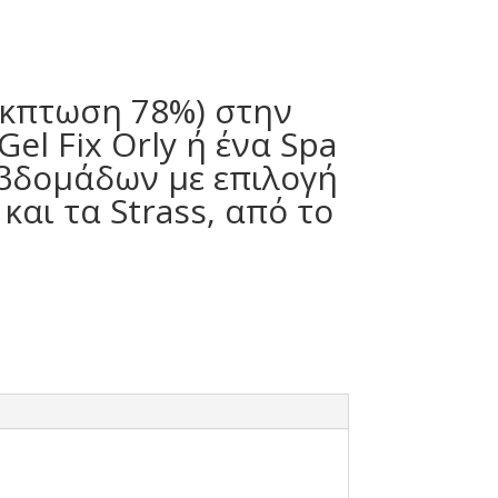
Έκπτωση 78%) στην
l Fix Orly ή ένα Spa
εβδομάδων με επιλογή
και τα Strass, από το