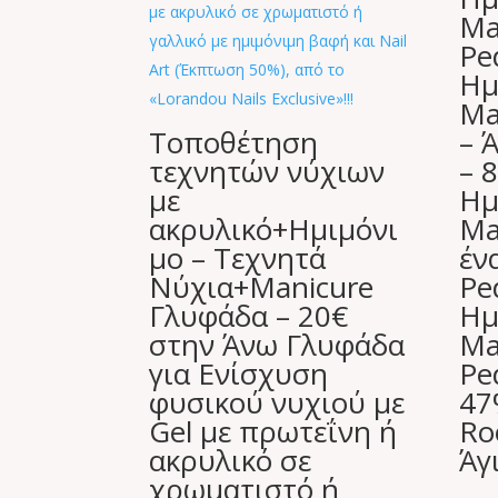
Ma
Pe
Ημ
Ma
Τοποθέτηση
– 
τεχνητών νύχιων
– 
με
Ημ
ακρυλικό+Ημιμόνι
Ma
μο – Τεχνητά
έν
Νύχια+Manicure
Pe
Γλυφάδα – 20€
Ημ
στην Άνω Γλυφάδα
Ma
για Ενίσχυση
Pe
φυσικού νυχιού με
47
Gel με πρωτεΐνη ή
Ro
ακρυλικό σε
Άγ
χρωματιστό ή