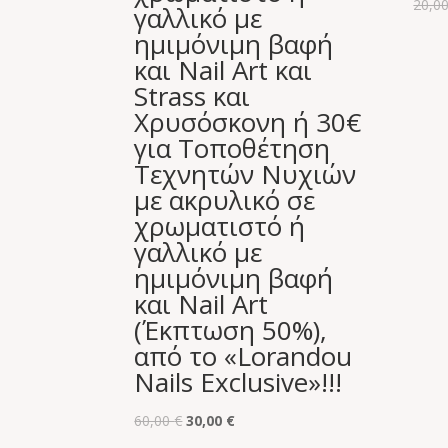
20,0
γαλλικό με
ημιμόνιμη βαφή
και Nail Art και
Strass και
Χρυσόσκονη ή 30€
για Tοποθέτηση
Τεχνητών Νυχιών
με ακρυλικό σε
χρωματιστό ή
γαλλικό με
ημιμόνιμη βαφή
και Nail Art
(Έκπτωση 50%),
από το «Lorandou
Nails Exclusive»!!!
Original
Η
60,00
€
30,00
€
price
τρέχουσα