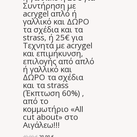
Συντήρηση με
acrygel απλό ή
γαλλικό και ΔΩΡΟ
τα σχέδια και τα
strass, ή 25€ για
Τεχνητά με acrygel
και επιμήκυνση,
επιλογής από απλό
ή γαλλικό και
ΔΩΡΟ τα σχέδια
και τα strass
(Έκπτωση 60%) ,
από το
κομμωτήριο «All
cut about» στο
Αιγάλεω!!!
Original
Η
40,00
€
20,00
€