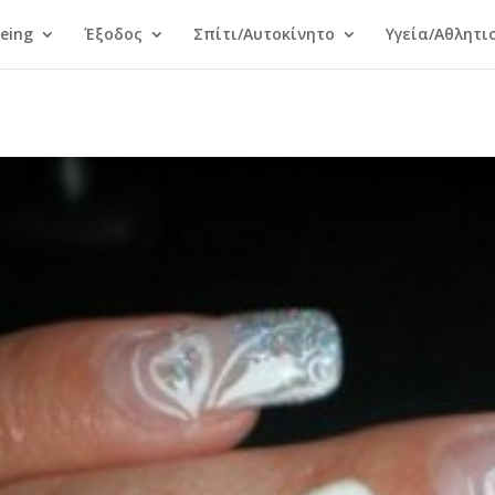
Being
Έξοδος
Σπίτι/Αυτοκίνητο
Υγεία/Αθλητι