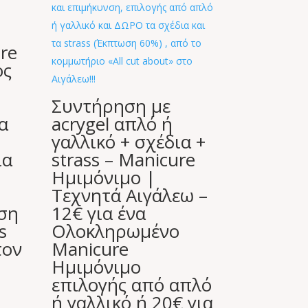
re
ος
Συντήρηση με
α
acrygel απλό ή
γαλλικό + σχέδια +
ια
strass – Manicure
Ημιμόνιμο |
Τεχνητά Αιγάλεω –
ωση
12€ για ένα
s
Ολοκληρωμένο
τον
Manicure
Ημιμόνιμο
επιλογής από απλό
ή γαλλικό ή 20€ για