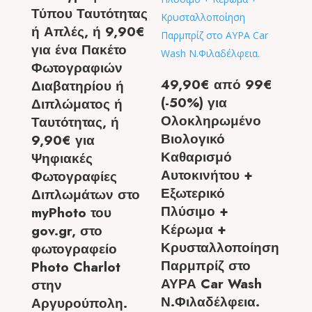
Τύπου Ταυτότητας
ή Απλές, ή 9,90€
για ένα Πακέτο
Φωτογραφιών
49,90€ από 99€
Διαβατηρίου ή
(-50%) για
Διπλώματος ή
Ολοκληρωμένο
Ταυτότητας, ή
Βιολογικό
9,90€ για
Καθαρισμό
Ψηφιακές
Αυτοκινήτου +
Φωτογραφίες
Εξωτερικό
Διπλωμάτων στο
Πλύσιμο +
myPhoto του
Κέρωμα +
gov.gr, στο
Κρυσταλλοποίηση
φωτογραφείο
Παρμπρίζ στο
Photo Charlot
ΑΥΡΑ Car Wash
στην
Ν.Φιλαδέλφεια.
Αργυρούπολη.