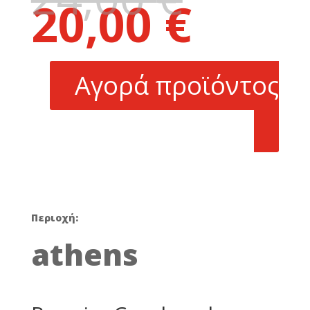
20,00
€
price
Η
was:
τρέχουσα
24,00 €.
τιμή
είναι:
Αγορά προϊόντος
20,00 €.
Περιοχή:
athens