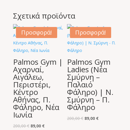
Σχετικά προϊόντα
Προσφορά!
Προσφορά!
Palmos Gym |
Palmos Gym
Αχαρναί,
Ladies (Νέα
Αιγάλεω,
Σμύρνη –
Περιστέρι,
Παλαιό
Κέντρο
Φάληρο) | Ν.
Αθήνας, Π.
Σμύρνη – Π.
Φάληρο, Νέα
Φάληρο
Ιωνία
Original
Η
200,00
€
89,00
€
Original
Η
price
τρέχουσα
200,00
€
89,00
€