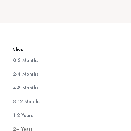
was:
τιμή
20,00 €.
είναι:
11,90 €.
Shop
0-2 Months
2-4 Months
4-8 Months
8-12 Months
1-2 Years
2+ Years