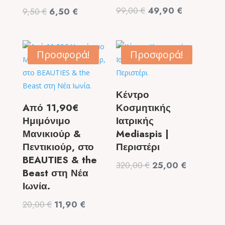
Original
Η
99,00
€
49,90
€
Original
Η
9,50
€
6,50
€
price
τρέχουσα
price
τρέχουσα
was:
τιμή
was:
τιμή
99,00 €.
είναι:
9,50 €.
είναι:
Προσφορά!
Προσφορά!
49,90 €.
6,50 €.
Κέντρο
Aπό 11,90€
Κοσμητικής
Ημιμόνιμο
Ιατρικής
Μανικιούρ &
Mediaspis |
Πεντικιούρ, στο
Περιστέρι
BEAUTIES & the
Original
Η
320,00
€
25,00
€
Beast στη Νέα
price
τρέχουσα
Ιωνία.
was:
τιμή
Original
Η
20,00
€
11,90
€
320,00 €.
είναι:
price
τρέχουσα
25,00 €.