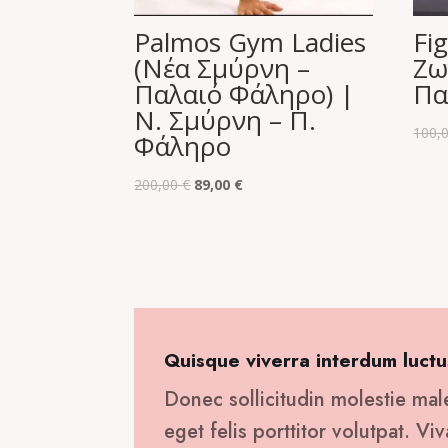
Palmos Gym Ladies
Fi
(Νέα Σμύρνη –
Ζω
Παλαιό Φάληρο) |
Πα
Ν. Σμύρνη – Π.
100,
Φάληρο
Original
Η
200,00
€
89,00
€
price
τρέχουσα
was:
τιμή
200,00 €.
είναι:
89,00 €.
Quisque viverra interdum luctu
Donec sollicitudin molestie mal
eget felis porttitor volutpat. V