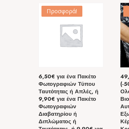
Προσφορά!
6,50€ για ένα Πακέτο
49
Φωτογραφιών Τύπου
(-5
Ταυτότητας ή Απλές, ή
Ολ
9,90€ για ένα Πακέτο
Βι
Φωτογραφιών
Αυ
Διαβατηρίου ή
Εξ
Διπλώματος ή
Κέ
Ταυτότητας, ή 9,90€ για
Κρ