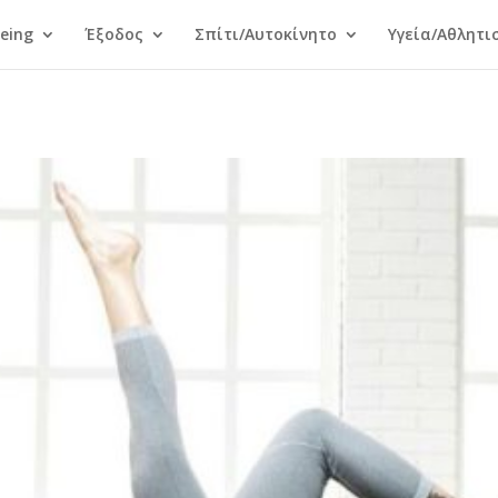
Being
Έξοδος
Σπίτι/Αυτοκίνητο
Υγεία/Αθλητι