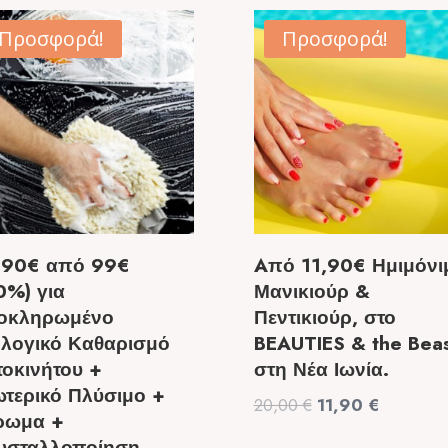
Προσφορά!
Προσφορά!
,90€ από 99€
Aπό 11,90€ Ημιμόνι
0%) για
Μανικιούρ &
οκληρωμένο
Πεντικιούρ, στο
ολογικό Καθαρισμό
BEAUTIES & the Bea
τοκινήτου +
στη Νέα Ιωνία.
ωτερικό Πλύσιμο +
Original
Η
20,00
€
11,90
€
ρωμα +
price
τρέχουσ
υσταλλοποίηση