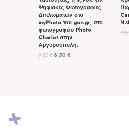
Ψηφιακές Φωτογραφίες
Πα
Διπλωμάτων στο
Ca
myPhoto του gov.gr, στο
Ν.
φωτογραφείο Photo
99,
Charlot στην
Αργυρούπολη.
Original
Η
9,50
€
6,50
€
price
τρέχουσα
was:
τιμή
9,50 €.
είναι:
6,50 €.