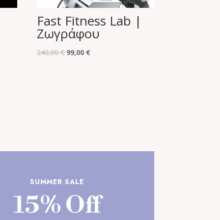
Fast Fitness Lab |
Ζωγράφου
Original
Η
240,00
€
99,00
€
price
τρέχουσα
was:
τιμή
240,00 €.
είναι:
99,00 €.
SUMMER SALE
15% Off