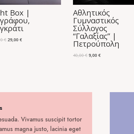
ght Box |
Αθλητικός
γράφου,
Γυμναστικός
γκράτι
Σύλλογος
“Γαλαξίας” |
Original
Η
00
€
29,00
€
Πετρούπολη
price
τρέχουσα
was:
τιμή
Original
Η
40,00
€
9,00
€
100,00 €.
είναι:
price
τρέχουσα
29,00 €.
was:
τιμή
40,00 €.
είναι:
9,00 €.
s
esuada. Vivamus suscipit tortor
ivamus magna justo, lacinia eget