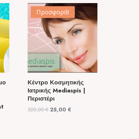
Προσφορά!
μο
Κέντρο Κοσμητικής
Ιατρικής Mediaspis |
Περιστέρι
st
Original
Η
320,00
€
25,00
€
price
τρέχουσα
was:
τιμή
α
320,00 €.
είναι: