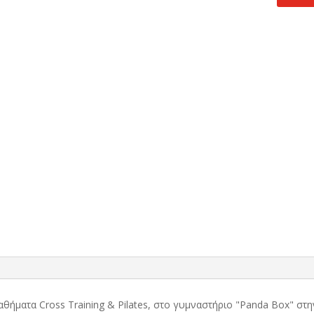
τιμή
.
είναι:
29,90 €.
μαθήματα Cross Training & Pilates, στo γυμναστήριο "Panda Box" σ