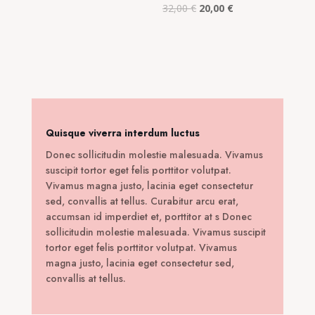
30,00 €.
είναι:
Original
Η
32,00
€
20,00
€
18,00 €.
price
τρέχουσα
was:
τιμή
32,00 €.
είναι:
20,00 €.
Quisque viverra interdum luctus
Donec sollicitudin molestie malesuada. Vivamus
suscipit tortor eget felis porttitor volutpat.
Vivamus magna justo, lacinia eget consectetur
sed, convallis at tellus. Curabitur arcu erat,
accumsan id imperdiet et, porttitor at s Donec
sollicitudin molestie malesuada. Vivamus suscipit
tortor eget felis porttitor volutpat. Vivamus
magna justo, lacinia eget consectetur sed,
convallis at tellus.