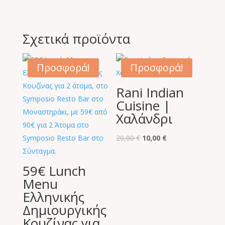
Σχετικά προϊόντα
Προσφορά!
Προσφορά!
Rani Indian
Cuisine |
Χαλάνδρι
Original
Η
20,00
€
10,00
€
price
τρέχουσα
was:
τιμή
59€ Lunch
20,00 €.
είναι:
Menu
10,00 €.
Ελληνικής
Δημιουργικής
Κουζίνας για