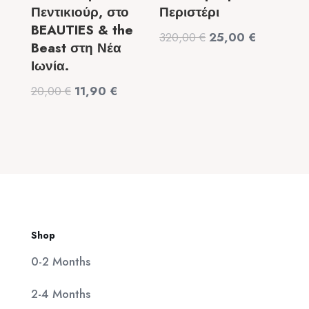
Πεντικιούρ, στο
Περιστέρι
BEAUTIES & the
Original
Η
320,00
€
25,00
€
Beast στη Νέα
price
τρέχουσα
Ιωνία.
was:
τιμή
Original
Η
20,00
€
11,90
€
320,00 €.
είναι:
price
τρέχουσα
25,00 €.
was:
τιμή
20,00 €.
είναι:
11,90 €.
Shop
0-2 Months
2-4 Months