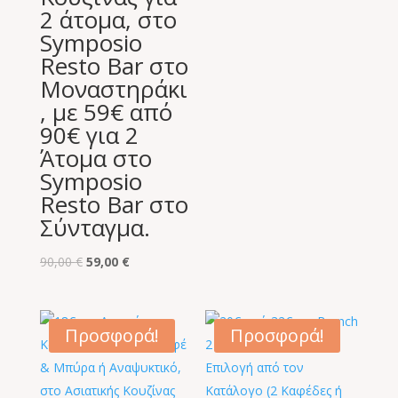
2 άτομα, στο
Symposio
Resto Bar στο
Μοναστηράκι
, με 59€ από
90€ για 2
Άτομα στο
Symposio
Resto Bar στο
Σύνταγμα.
Original
Η
90,00
€
59,00
€
price
τρέχουσα
was:
τιμή
90,00 €.
είναι:
Προσφορά!
Προσφορά!
59,00 €.