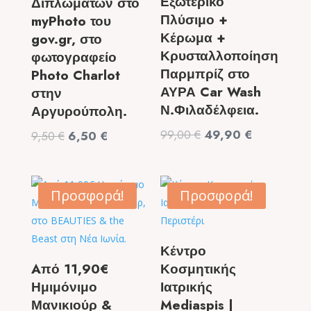
Εξωτερικό
Διπλωμάτων στο
Πλύσιμο +
myPhoto του
Κέρωμα +
gov.gr, στο
Κρυσταλλοποίηση
φωτογραφείο
Παρμπρίζ στο
Photo Charlot
ΑΥΡΑ Car Wash
στην
Ν.Φιλαδέλφεια.
Αργυρούπολη.
Original
Η
99,00
€
49,90
€
Original
Η
9,50
€
6,50
€
price
τρέχουσα
price
τρέχουσα
was:
τιμή
was:
τιμή
99,00 €.
είναι:
9,50 €.
είναι:
Προσφορά!
Προσφορά!
49,90 €.
6,50 €.
Κέντρο
Aπό 11,90€
Κοσμητικής
Ημιμόνιμο
Ιατρικής
Μανικιούρ &
Mediaspis |