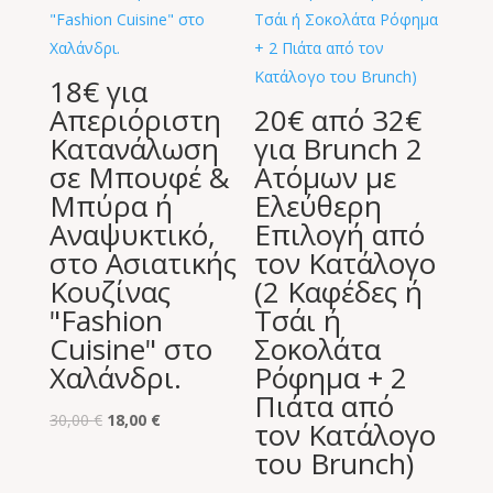
18€ για
Απεριόριστη
20€ από 32€
Κατανάλωση
για Brunch 2
σε Μπουφέ &
Ατόμων με
Μπύρα ή
Ελεύθερη
Αναψυκτικό,
Επιλογή από
στο Ασιατικής
τον Κατάλογο
Κουζίνας
(2 Καφέδες ή
"Fashion
Τσάι ή
Cuisine" στο
Σοκολάτα
Χαλάνδρι.
Ρόφημα + 2
Πιάτα από
Original
Η
30,00
€
18,00
€
τον Κατάλογο
price
τρέχουσα
του Brunch)
was:
τιμή