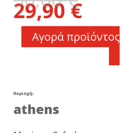
29,90
€
price
Η
was:
τρέχουσα
50,00 €.
τιμή
είναι:
Αγορά προϊόντος
29,90 €.
Περιοχή:
athens