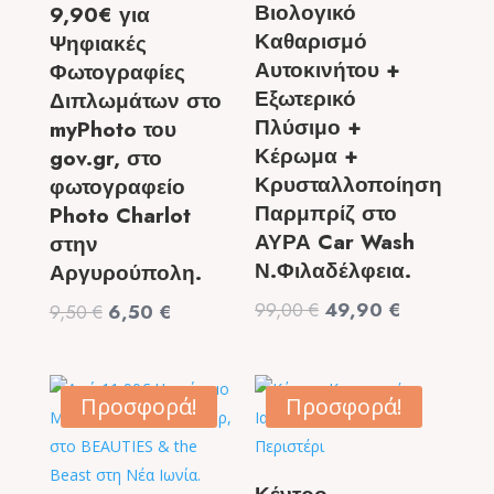
Βιολογικό
9,90€ για
Καθαρισμό
Ψηφιακές
Αυτοκινήτου +
Φωτογραφίες
Εξωτερικό
Διπλωμάτων στο
Πλύσιμο +
myPhoto του
Κέρωμα +
gov.gr, στο
Κρυσταλλοποίηση
φωτογραφείο
Παρμπρίζ στο
Photo Charlot
ΑΥΡΑ Car Wash
στην
Ν.Φιλαδέλφεια.
Αργυρούπολη.
Original
Η
99,00
€
49,90
€
Original
Η
9,50
€
6,50
€
price
τρέχουσα
price
τρέχουσα
was:
τιμή
was:
τιμή
99,00 €.
είναι:
9,50 €.
είναι:
Προσφορά!
Προσφορά!
49,90 €.
6,50 €.