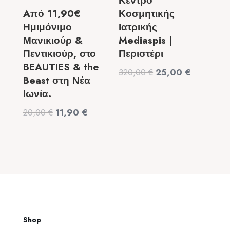
Κέντρο
Aπό 11,90€
Κοσμητικής
Ημιμόνιμο
Ιατρικής
Μανικιούρ &
Mediaspis |
Πεντικιούρ, στο
Περιστέρι
BEAUTIES & the
Original
Η
320,00
€
25,00
€
Beast στη Νέα
price
τρέχουσα
Ιωνία.
was:
τιμή
Original
Η
20,00
€
11,90
€
320,00 €.
είναι:
price
τρέχουσα
25,00 €.
was:
τιμή
20,00 €.
είναι:
11,90 €.
Shop