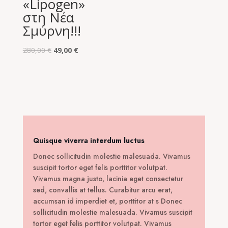
«Lipogen»
στη Νέα
Σμύρνη!!!
Original
Η
280,00
€
49,00
€
price
τρέχουσα
was:
τιμή
280,00 €.
είναι:
49,00 €.
Quisque viverra interdum luctus
Donec sollicitudin molestie malesuada. Vivamus
suscipit tortor eget felis porttitor volutpat.
Vivamus magna justo, lacinia eget consectetur
sed, convallis at tellus. Curabitur arcu erat,
accumsan id imperdiet et, porttitor at s Donec
sollicitudin molestie malesuada. Vivamus suscipit
tortor eget felis porttitor volutpat. Vivamus