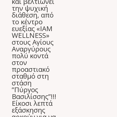
και βελτιώνει
την ψυχική
διάθεση, από
το κέντρο
ευεξίας «IAM
WELLNESS»
στους Αγίους
Αναργύρους
πολύ κοντά
στον
προαστιακό
σταθμό στη
στάση
”Πύργος
Βασιλίσσης”!!!
Είκοσι λεπτά
εξάσκησης
αρκούν για να