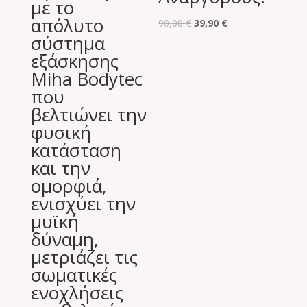
με το
απόλυτο
Original
Η
90,00
€
39,90
€
σύστημα
price
τρέχουσα
εξάσκησης
was:
τιμή
Miha Bodytec
90,00 €.
είναι:
που
39,90 €.
βελτιώνει την
φυσική
κατάσταση
και την
ομορφιά,
ενισχύει την
μυϊκή
δύναμη,
μετριάζει τις
σωματικές
ενοχλήσεις