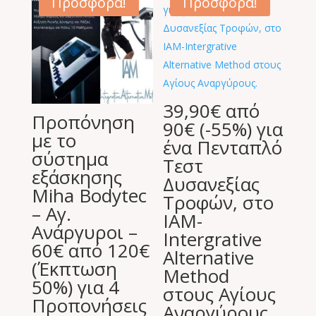
Προσφορά!
Προσφορά!
39,90€ από
Προπόνηση
90€ (-55%) για
με το
ένα Πενταπλό
σύστημα
Τεστ
εξάσκησης
Δυσανεξίας
Miha Bodytec
Τροφών, στο
– Αγ.
IAM-
Ανάργυροι –
Intergrative
60€ από 120€
Alternative
(Έκπτωση
Method
50%) για 4
στους Αγίους
Προπονήσεις
Αναργύρους.