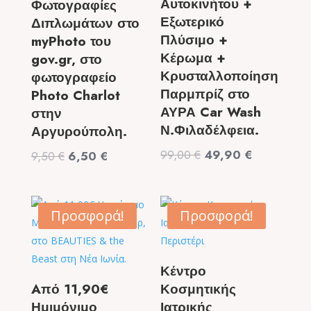
Αυτοκινήτου +
Φωτογραφίες
Εξωτερικό
Διπλωμάτων στο
Πλύσιμο +
myPhoto του
Κέρωμα +
gov.gr, στο
Κρυσταλλοποίηση
φωτογραφείο
Παρμπρίζ στο
Photo Charlot
ΑΥΡΑ Car Wash
στην
Ν.Φιλαδέλφεια.
Αργυρούπολη.
Original
Η
99,00
€
49,90
€
Original
Η
9,50
€
6,50
€
price
τρέχουσα
price
τρέχουσα
was:
τιμή
was:
τιμή
99,00 €.
είναι:
9,50 €.
είναι:
Προσφορά!
Προσφορά!
49,90 €.
6,50 €.
Κέντρο
Aπό 11,90€
Κοσμητικής
Ημιμόνιμο
Ιατρικής