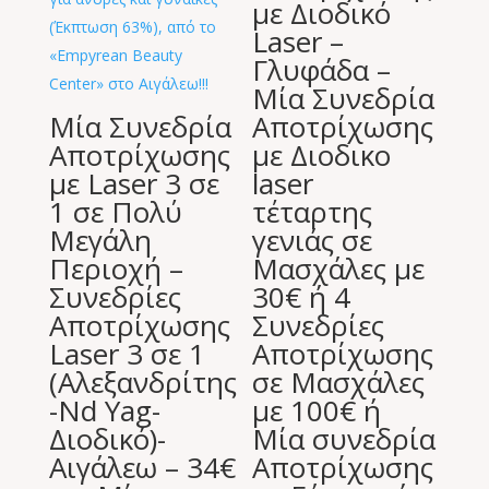
με Διοδικό
Laser –
Γλυφάδα –
Μία Συνεδρία
Μία Συνεδρία
Αποτρίχωσης
Αποτρίχωσης
με Διοδικο
με Laser 3 σε
laser
1 σε Πολύ
τέταρτης
Μεγάλη
γενιάς σε
Περιοχή –
Μασχάλες με
Συνεδρίες
30€ ή 4
Αποτρίχωσης
Συνεδρίες
Laser 3 σε 1
Αποτρίχωσης
(Αλεξανδρίτης
σε Μασχάλες
-Nd Yag-
με 100€ ή
Διοδικό)-
Μία συνεδρία
Αιγάλεω – 34€
Αποτρίχωσης