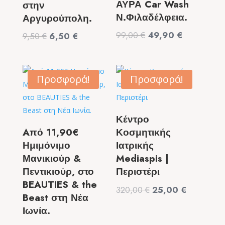
ΑΥΡΑ Car Wash
στην
Ν.Φιλαδέλφεια.
Αργυρούπολη.
Original
Η
99,00
€
49,90
€
Original
Η
9,50
€
6,50
€
price
τρέχουσα
price
τρέχουσα
was:
τιμή
was:
τιμή
99,00 €.
είναι:
9,50 €.
είναι:
Προσφορά!
Προσφορά!
49,90 €.
6,50 €.
Κέντρο
Aπό 11,90€
Κοσμητικής
Ημιμόνιμο
Ιατρικής
Μανικιούρ &
Mediaspis |
Πεντικιούρ, στο
Περιστέρι
BEAUTIES & the
Original
Η
320,00
€
25,00
€
Beast στη Νέα
price
τρέχουσα
Ιωνία.
was:
τιμή