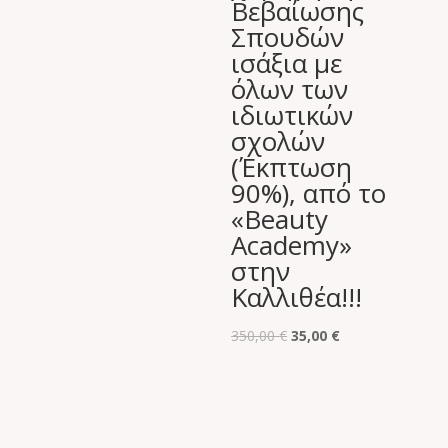
Βεβαίωσης
Σπουδών
ισάξια με
όλων των
ιδιωτικών
σχολών
(Έκπτωση
90%), από το
«Beauty
Academy»
στην
Καλλιθέα!!!
Original
Η
350,00
€
35,00
€
price
τρέχουσα
was:
τιμή
350,00 €.
είναι:
35,00 €.