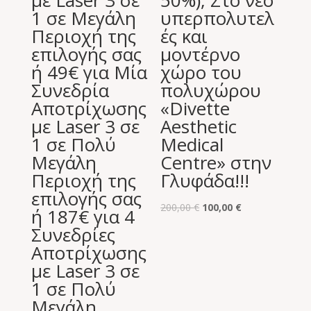
με Laser 3 σε
50%), Στο νέο
1 σε Μεγάλη
υπερπολυτελ
Περιοχή της
ές και
επιλογής σας
μοντέρνο
ή 49€ για Μία
χώρο του
Συνεδρία
πολυχώρου
Αποτρίχωσης
«Divette
με Laser 3 σε
Aesthetic
1 σε Πολύ
Medical
Μεγάλη
Centre» στην
Περιοχή της
Γλυφάδα!!!
επιλογής σας
Original
Η
200,00
€
100,00
€
ή 187€ για 4
price
τρέχουσα
Συνεδρίες
was:
τιμή
Αποτρίχωσης
200,00 €.
είναι:
με Laser 3 σε
100,00 €.
1 σε Πολύ
Μεγάλη