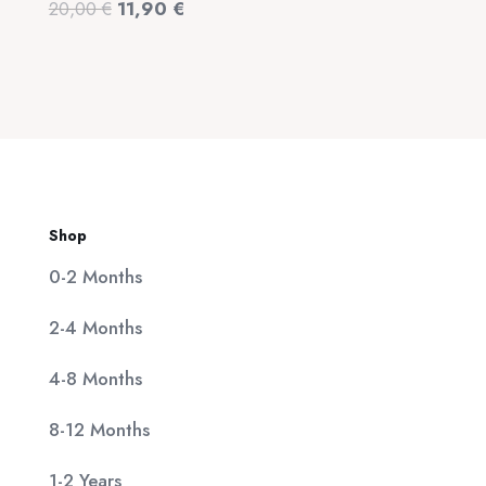
Original
Η
20,00
€
11,90
€
320,00 €.
είναι:
price
τρέχουσα
25,00 €.
was:
τιμή
20,00 €.
είναι:
11,90 €.
Shop
0-2 Months
2-4 Months
4-8 Months
8-12 Months
1-2 Years