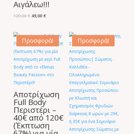
Αιγάλεω!!!
Original
Η
120,00
€
49,00
€
price
τρέχουσα
was:
τιμή
120,00 €.
είναι:
Προσφορά!
Προσφορά!
49,00 €.
Αποτρίχωση
Full Body
Περιστέρι –
40€ από 120€
(Έκπτωση
67%) για μία