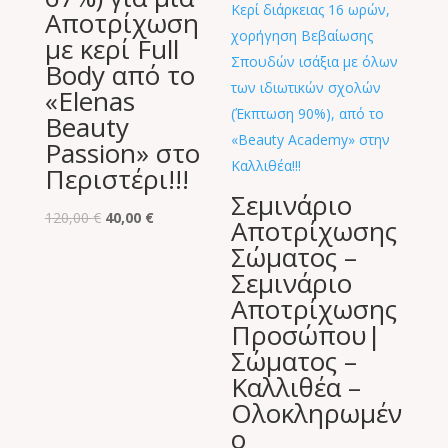
Αποτρίχωση
με κερί Full
Body από το
«Elenas
Beauty
Passion» στο
Περιστέρι!!!
Σεμινάριο
Original
Η
120,00
€
40,00
€
Αποτρίχωσης
price
τρέχουσα
Σώματος –
was:
τιμή
Σεμινάριο
120,00 €.
είναι:
Αποτρίχωσης
40,00 €.
Προσώπου|
Σώματος –
Καλλιθέα –
Ολοκληρωμέν
ο