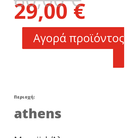
29,00
€
price
Η
was:
τρέχουσα
80,00 €.
τιμή
είναι:
Αγορά προϊόντος
29,00 €.
Περιοχή:
athens