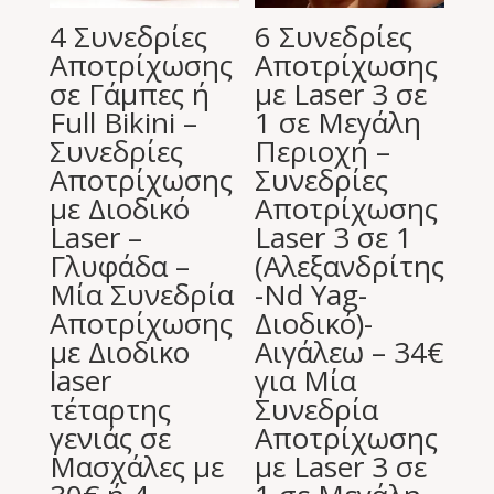
4 Συνεδρίες
6 Συνεδρίες
Αποτρίχωσης
Αποτρίχωσης
σε Γάμπες ή
με Laser 3 σε
Full Bikini –
1 σε Μεγάλη
Συνεδρίες
Περιοχή –
Αποτρίχωσης
Συνεδρίες
με Διοδικό
Αποτρίχωσης
Laser –
Laser 3 σε 1
Γλυφάδα –
(Αλεξανδρίτης
Μία Συνεδρία
-Nd Yag-
Αποτρίχωσης
Διοδικό)-
με Διοδικο
Αιγάλεω – 34€
laser
για Μία
τέταρτης
Συνεδρία
γενιάς σε
Αποτρίχωσης
Μασχάλες με
με Laser 3 σε