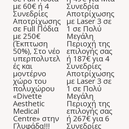
με 60€ ή 4
Συνεδρία
Συνεδρίες
Αποτρίχωσης
Αποτρίχωσης
με Laser 3 σε
σε Full Πόδια
1 σε Πολύ
με 250€
Μεγάλη
(Έκπτωση
Περιοχή της
50%), Στο νέο
επιλογής σας
υπερπολυτελ
ή 187€ για 4
ές και
Συνεδρίες
μοντέρνο
Αποτρίχωσης
χώρο του
με Laser 3 σε
πολυχώρου
1 σε Πολύ
«Divette
Μεγάλη
Aesthetic
Περιοχή της
Medical
επιλογής σας
Centre» στην
ή 267€ για 6
Γλυφάδα!!!
Συνεδρίες