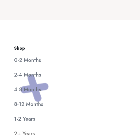
20,00 €.
είναι:
11,90 €.
Shop
0-2 Months
2-4 Months
4-8 Months
8-12 Months
1-2 Years
2+ Years