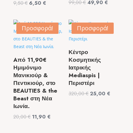
Original
Η
99,00
€
49,90
€
Original
Η
9,50
€
6,50
€
price
τρέχουσα
price
τρέχουσα
was:
τιμή
was:
τιμή
99,00 €.
είναι:
9,50 €.
είναι:
Προσφορά!
Προσφορά!
49,90 €.
6,50 €.
Κέντρο
Aπό 11,90€
Κοσμητικής
Ημιμόνιμο
Ιατρικής
Μανικιούρ &
Mediaspis |
Πεντικιούρ, στο
Περιστέρι
BEAUTIES & the
Original
Η
320,00
€
25,00
€
Beast στη Νέα
price
τρέχουσα
Ιωνία.
was:
τιμή
Original
Η
20,00
€
11,90
€
320,00 €.
είναι:
price
τρέχουσα
25,00 €.
was:
τιμή