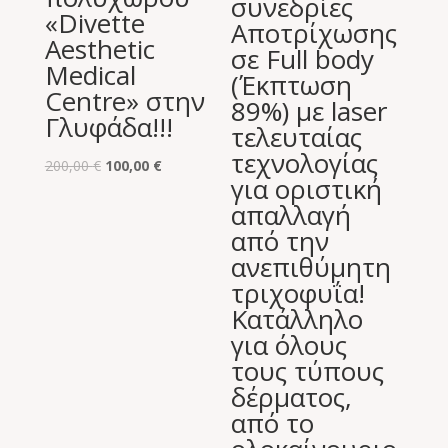
συνεδρίες
«Divette
Aποτρίχωσης
Aesthetic
σε Full body
Medical
(Έκπτωση
Centre» στην
89%) με laser
Γλυφάδα!!!
τελευταίας
τεχνολογίας
Original
Η
200,00
€
100,00
€
για οριστική
price
τρέχουσα
απαλλαγή
was:
τιμή
από την
200,00 €.
είναι:
ανεπιθύμητη
100,00 €.
τριχοφυΐα!
Κατάλληλο
για όλους
τους τύπους
δέρματος,
από το