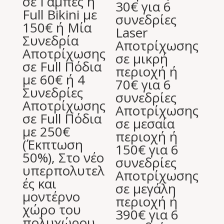
σε Γάμπες ή
30€ για 6
Full Bikini με
συνεδρίες
150€ ή Μία
Laser
Συνεδρία
Aποτρίχωσης
Αποτρίχωσης
σε μικρή
σε Full Πόδια
περιοχή ή
με 60€ ή 4
70€ για 6
Συνεδρίες
συνεδρίες
Αποτρίχωσης
Aποτρίχωσης
σε Full Πόδια
σε μεσαία
με 250€
περιοχή ή
(Έκπτωση
150€ για 6
50%), Στο νέο
συνεδρίες
υπερπολυτελ
Aποτρίχωσης
ές και
σε μεγάλη
μοντέρνο
περιοχή ή
χώρο του
390€ για 6
πολυχώρου