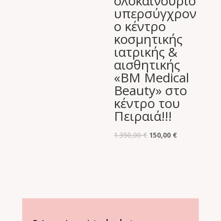
ολοκαίνουριο
υπερσύγχρον
ο κέντρο
κοσμητικής
ιατρικής &
αισθητικής
«BM Medical
Beauty» στο
κέντρο του
Πειραιά!!!
Original
Η
1.350,00
€
150,00
€
price
τρέχουσα
was:
τιμή
1.350,00 €.
είναι:
150,00 €.