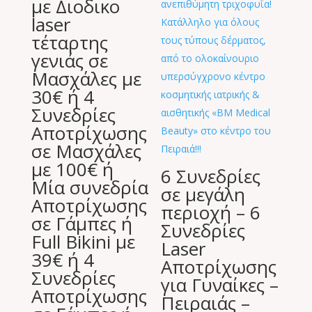
με Διοδικο
laser
τέταρτης
γενιάς σε
Μασχάλες με
30€ ή 4
Συνεδρίες
Αποτρίχωσης
σε Μασχάλες
με 100€ ή
6 Συνεδρίες
Μία συνεδρία
σε μεγάλη
Αποτρίχωσης
περιοχή – 6
σε Γάμπες ή
Συνεδρίες
Full Bikini με
Laser
39€ ή 4
Αποτρίχωσης
Συνεδρίες
για Γυναίκες –
Αποτρίχωσης
Πειραιάς –