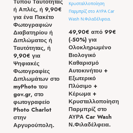
Τύπου Ταυτότητας
ή Απλές, ή 9,90€
για ένα Πακέτο
Φωτογραφιών
49,90€ από 99€
Διαβατηρίου ή
(-50%) για
Διπλώματος ή
Ολοκληρωμένο
Ταυτότητας, ή
Βιολογικό
9,90€ για
Καθαρισμό
Ψηφιακές
Αυτοκινήτου +
Φωτογραφίες
Εξωτερικό
Διπλωμάτων στο
Πλύσιμο +
myPhoto του
Κέρωμα +
gov.gr, στο
Κρυσταλλοποίηση
φωτογραφείο
Παρμπρίζ στο
Photo Charlot
ΑΥΡΑ Car Wash
στην
Ν.Φιλαδέλφεια.
Αργυρούπολη.