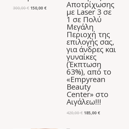
Αποτρίχωσης
Original
Η
300,00
€
150,00
€
με Laser 3 σε
price
τρέχουσα
1 σε Πολύ
was:
τιμή
Μεγάλη
300,00 €.
είναι:
Περιοχή της
150,00 €.
επιλογής σας,
για άνδρες και
γυναίκες
(Έκπτωση
63%), από το
«Empyrean
Beauty
Center» στο
Αιγάλεω!!!
Original
Η
420,00
€
185,00
€
price
τρέχουσα
was:
τιμή