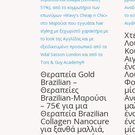
Χτ
Λο
Κο
Αι
έν
Θεραπεία Gold
Λο
Brazilian –
Φο
Θεραπείες
μί
Brazilian-Μαρούσι
Αν
– 75€ για μια
μα
Θεραπεία Brazilian
έν
Collagen Nanocure
έν
για ξανθά μαλλιά,
μί