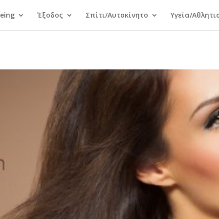
Being
Έξοδος
Σπίτι/Αυτοκίνητο
Υγεία/Αθλητι