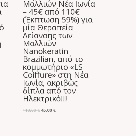
ια
Mαλλιών Νέα Ιωνία
α
– 45€ από 110€
(Έκπτωση 59%) για
ό
μία Θεραπεία
Λείανσης των
η
Mαλλιών
Nanokeratin
Brazilian, από το
κομμωτήριο «LS
Coiffure» στη Νέα
Ιωνία, ακριβώς
δίπλα από τον
Ηλεκτρικό!!!
Original
Η
110,00
€
45,00
€
price
τρέχουσα
was:
τιμή
110,00 €.
είναι: