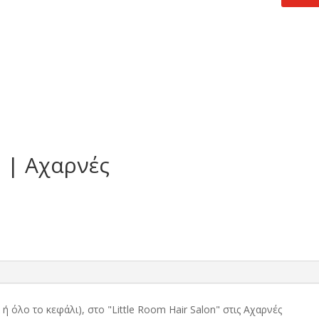
τιμή
.
είναι:
19,00 €.
n | Αχαρνές
ή όλο το κεφάλι), στο "Little Room Hair Salon" στις Αχαρνές