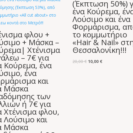
(Έκπτωση 50%) γ
ένα Κούρεμα, έν
Λούσιμο και ένα
Φορμάρισμα, απ
ένισμα φλου +
το κομμωτήριο
ύσιμο + Μάσκα –
«Hair & Nail» στ
ύρεμα| Χτένισμα
Θεσσαλονίκη!!!
γάλεω – 7€ για
Original
Η
20,00
€
10,00
€
α Κούρεμα, ένα
price
τρέχουσα
ύσιμο, ένα
was:
τιμή
ρμάρισμα και
20,00 €.
είναι:
α Μάσκα
10,00 €.
αδόμησης των
λλιών ή 7€ για
α Χτένισμα φλου,
α Λούσιμο και
α Μάσκα