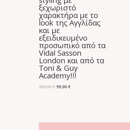
styling με
ξεχωριστό
χαρακτήρα με το
look της Αγγλίδας
και με
εξειδικευμένο
προσωπικό από τα
Vidal Sasson
London και από τα
Toni & Guy
Academy!!!
Original
Η
200,00
€
99,00
€
price
τρέχουσα
was:
τιμή
200,00 €.
είναι:
99,00 €.