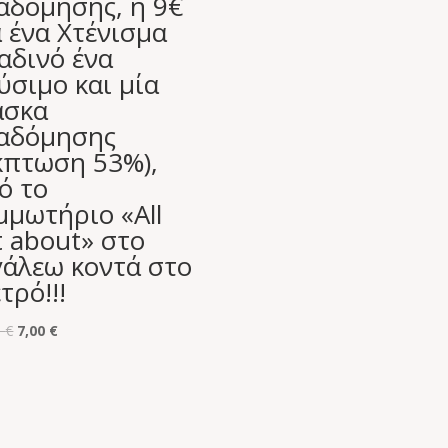
αδόμησης, ή 9€
α ένα Χτένισμα
αδινό ένα
ύσιμο και μία
σκα
αδόμησης
κπτωση 53%),
ό το
μμωτήριο «All
t about» στο
γάλεω κοντά στο
τρό!!!
Original
Η
0
€
7,00
€
price
τρέχουσα
was:
τιμή
15,00 €.
είναι:
7,00 €.