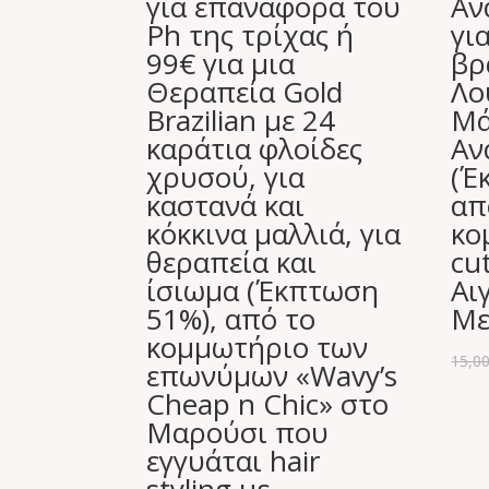
για επαναφορά του
Αν
Ph της τρίχας ή
γι
99€ για μια
βρ
Θεραπεία Gold
Λο
Brazilian με 24
Μά
καράτια φλοίδες
Αν
χρυσού, για
(Έ
καστανά και
απ
κόκκινα μαλλιά, για
κο
θεραπεία και
cu
ίσιωμα (Έκπτωση
Αι
51%), από το
Με
κομμωτήριο των
15,0
επωνύμων «Wavy’s
Cheap n Chic» στο
Μαρούσι που
εγγυάται hair