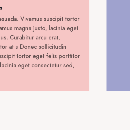
s
esuada. Vivamus suscipit tortor
ivamus magna justo, lacinia eget
lus. Curabitur arcu erat,
tor at s Donec sollicitudin
ipit tortor eget felis porttitor
lacinia eget consectetur sed,