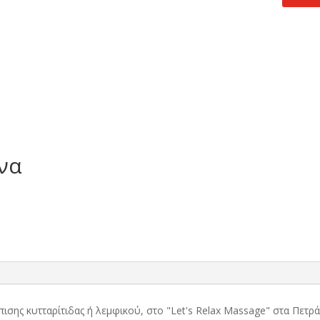
τιμή
.
είναι:
18,00 €.
ωνα
πισης κυτταρίτιδας ή λεμφικού, στο "Let's Relax Massage" στα Πετ