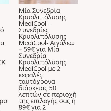
Μία Συνεδρία
Κρυολιπόλυσης
MediCool –
πό
Συνεδρίες
Κρυολιπόλυσης
ία
MediCool- Αιγάλεω
– 59€ για Μία
Συνεδρία
CK
Κρυολιπόλυσης
MediCool με 2
κεφαλές
ταυτόχρονα
διάρκειας 50
λεπτών σε περιοχή
ώρο
της επιλογής σας ή
89€ για 2