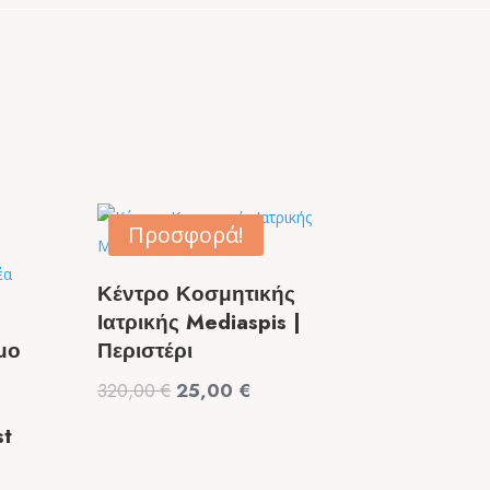
Προσφορά!
Κέντρο Κοσμητικής
Ιατρικής Mediaspis |
μο
Περιστέρι
Original
Η
320,00
€
25,00
€
price
τρέχουσα
st
was:
τιμή
320,00 €.
είναι: