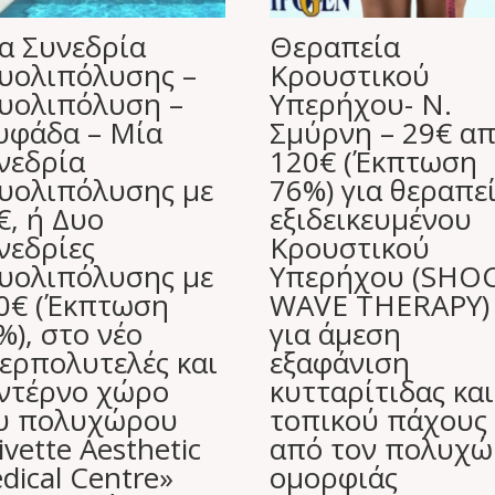
α Συνεδρία
Θεραπεία
υολιπόλυσης –
Κρουστικού
υολιπόλυση –
Υπερήχου- Ν.
υφάδα – Μία
Σμύρνη – 29€ α
νεδρία
120€ (Έκπτωση
υολιπόλυσης με
76%) για θεραπε
€, ή Δυο
εξιδεικευμένου
νεδρίες
Κρουστικού
υολιπόλυσης με
Υπερήχου (SHO
0€ (Έκπτωση
WAVE THERAPY)
%), στο νέο
για άμεση
ερπολυτελές και
εξαφάνιση
ντέρνο χώρο
κυτταρίτιδας και
υ πολυχώρου
τοπικού πάχους
ivette Aesthetic
από τον πολυχ
dical Centre»
ομορφιάς