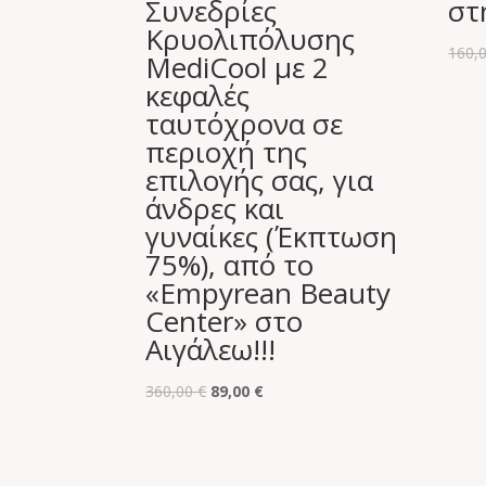
Συνεδρίες
στ
Κρυολιπόλυσης
160,
MediCool με 2
κεφαλές
ταυτόχρονα σε
περιοχή της
επιλογής σας, για
άνδρες και
γυναίκες (Έκπτωση
75%), από το
«Empyrean Beauty
Center» στο
Αιγάλεω!!!
Original
Η
360,00
€
89,00
€
price
τρέχουσα
was:
τιμή
360,00 €.
είναι: