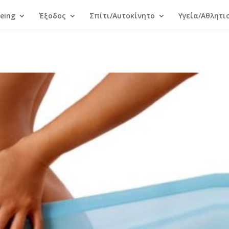
Being
Έξοδος
Σπίτι/Αυτοκίνητο
Υγεία/Αθλητι