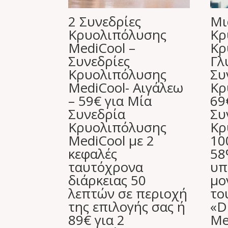
2 Συνεδρίες
Μι
Κρυολιπόλυσης
Κρ
MediCool –
Κρ
Συνεδρίες
Γλ
Κρυολιπόλυσης
Συ
MediCool- Αιγάλεω
Κρ
– 59€ για Μία
69
Συνεδρία
Συ
Κρυολιπόλυσης
Κρ
MediCool με 2
10
κεφαλές
58
ταυτόχρονα
υπ
διάρκειας 50
μο
λεπτών σε περιοχή
το
της επιλογής σας ή
«D
89€ για 2
Me