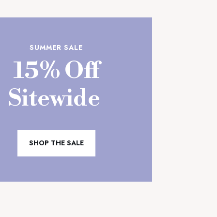
59,00 €.
SUMMER SALE
15% Off
Sitewide
SHOP THE SALE