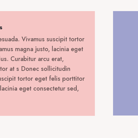
s
esuada. Vivamus suscipit tortor
ivamus magna justo, lacinia eget
lus. Curabitur arcu erat,
tor at s Donec sollicitudin
ipit tortor eget felis porttitor
lacinia eget consectetur sed,