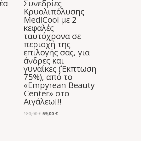
έα
Συνεδρίες
Κρυολιπόλυσης
MediCool με 2
κεφαλές
ταυτόχρονα σε
περιοχή της
επιλογής σας, για
άνδρες και
γυναίκες (Έκπτωση
75%), από το
«Empyrean Beauty
Center» στο
Αιγάλεω!!!
Original
Η
180,00
€
59,00
€
price
τρέχουσα
was:
τιμή
180,00 €.
είναι: