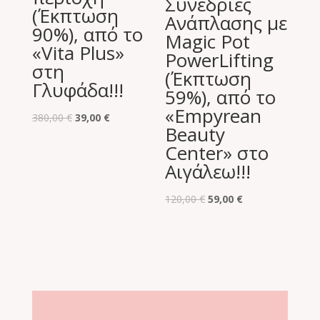
Συνεδρίες
(Έκπτωση
Ανάπλασης με
90%), από το
Magic Pot
«Vita Plus»
PowerLifting
στη
(Έκπτωση
Γλυφάδα!!!
59%), από το
«Empyrean
Original
Η
380,00
€
39,00
€
Beauty
price
τρέχουσα
Center» στο
was:
τιμή
Αιγάλεω!!!
380,00 €.
είναι:
39,00 €.
Original
Η
120,00
€
59,00
€
price
τρέχουσα
was:
τιμή
120,00 €.
είναι:
59,00 €.