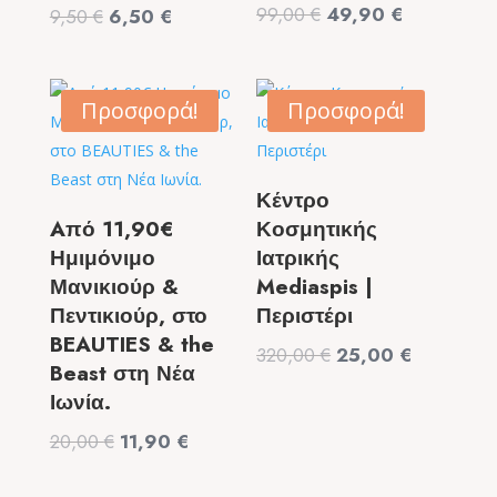
Original
Η
99,00
€
49,90
€
Original
Η
9,50
€
6,50
€
price
τρέχουσα
price
τρέχουσα
was:
τιμή
was:
τιμή
99,00 €.
είναι:
9,50 €.
είναι:
Προσφορά!
Προσφορά!
49,90 €.
6,50 €.
Κέντρο
Aπό 11,90€
Κοσμητικής
Ημιμόνιμο
Ιατρικής
Μανικιούρ &
Mediaspis |
Πεντικιούρ, στο
Περιστέρι
BEAUTIES & the
Original
Η
320,00
€
25,00
€
Beast στη Νέα
price
τρέχουσα
Ιωνία.
was:
τιμή
Original
Η
20,00
€
11,90
€
320,00 €.
είναι:
price
τρέχουσα
25,00 €.