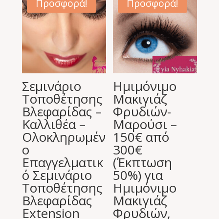
Προσφορά!
Προσφορά!
Σεμινάριο
Ημιμόνιμο
Τοποθέτησης
Μακιγιάζ
Βλεφαρίδας –
Φρυδιών-
Καλλιθέα –
Μαρούσι –
Ολοκληρωμέν
150€ από
ο
300€
Επαγγελματικ
(Έκπτωση
ό Σεμινάριο
50%) για
Τοποθέτησης
Ημιμόνιμο
Βλεφαρίδας
Μακιγιάζ
Extension
Φρυδιών,