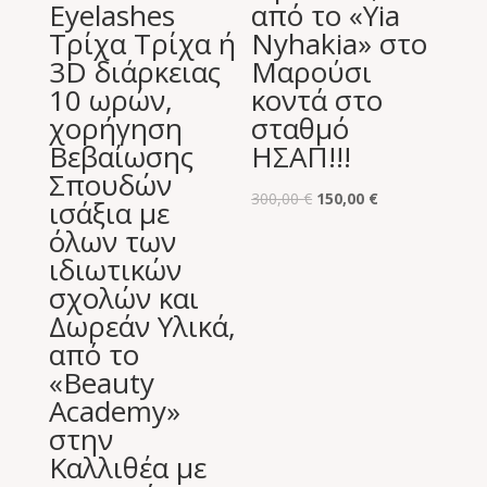
Eyelashes
από το «Υia
Τρίχα Τρίχα ή
Nyhakia» στο
3D διάρκειας
Μαρούσι
10 ωρών,
κοντά στο
χορήγηση
σταθμό
Βεβαίωσης
ΗΣΑΠ!!!
Σπουδών
Original
Η
300,00
€
150,00
€
ισάξια με
price
τρέχουσα
όλων των
was:
τιμή
ιδιωτικών
300,00 €.
είναι:
σχολών και
150,00 €.
Δωρεάν Υλικά,
από το
«Beauty
Academy»
στην
Καλλιθέα με