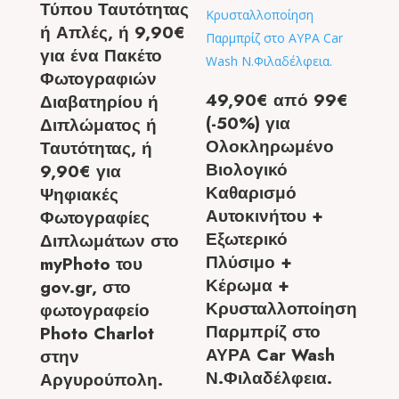
Τύπου Ταυτότητας
ή Απλές, ή 9,90€
για ένα Πακέτο
Φωτογραφιών
49,90€ από 99€
Διαβατηρίου ή
(-50%) για
Διπλώματος ή
Ολοκληρωμένο
Ταυτότητας, ή
Βιολογικό
9,90€ για
Καθαρισμό
Ψηφιακές
Αυτοκινήτου +
Φωτογραφίες
Εξωτερικό
Διπλωμάτων στο
Πλύσιμο +
myPhoto του
Κέρωμα +
gov.gr, στο
Κρυσταλλοποίηση
φωτογραφείο
Παρμπρίζ στο
Photo Charlot
ΑΥΡΑ Car Wash
στην
Ν.Φιλαδέλφεια.
Αργυρούπολη.