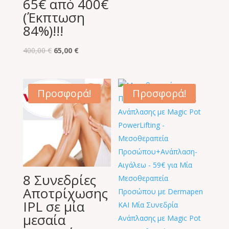
65€ από 400€
(Έκπτωση
84%)!!!
Original
Η
400,00
€
65,00
€
price
τρέχουσα
was:
τιμή
400,00 €.
είναι:
Προσφορά!
Προσφορά!
65,00 €.
8 Συνεδρίες
Αποτρίχωσης
IPL σε μία
μεσαία