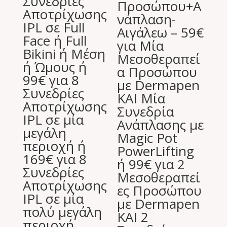
Συνεδρίες
Προσώπου+Α
Αποτρίχωσης
νάπλαση-
IPL σε Full
Αιγάλεω – 59€
Face ή Full
για Μία
Bikini ή Μέση
Μεσοθεραπεί
ή Ώμους ή
α Προσώπου
99€ για 8
με Dermapen
Συνεδρίες
ΚΑΙ Μία
Αποτρίχωσης
Συνεδρία
IPL σε μία
Ανάπλασης με
μεγάλη
Magic Pot
περιοχή ή
PowerLifting
169€ για 8
ή 99€ για 2
Συνεδρίες
Μεσοθεραπεί
Αποτρίχωσης
ες Προσώπου
IPL σε μία
με Dermapen
πολύ μεγάλη
ΚΑΙ 2
περιοχή