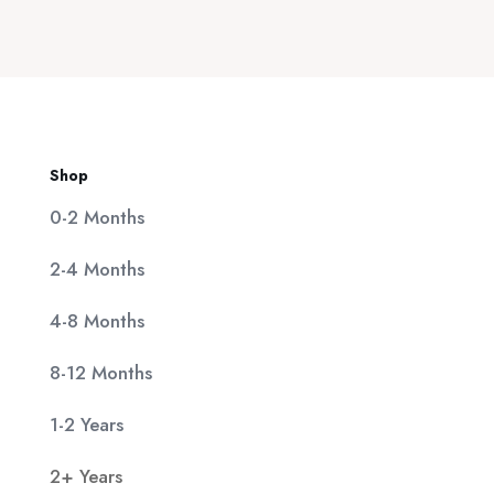
was:
τιμή
20,00 €.
είναι:
11,90 €.
Shop
0-2 Months
2-4 Months
4-8 Months
8-12 Months
1-2 Years
2+ Years