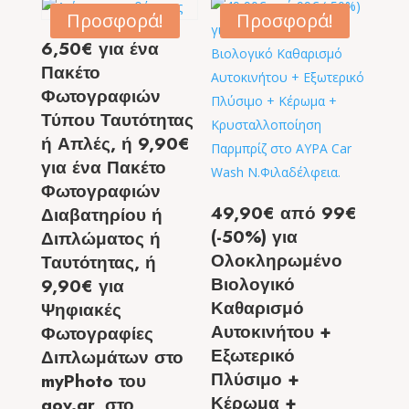
Προσφορά!
Προσφορά!
6,50€ για ένα
Πακέτο
Φωτογραφιών
Τύπου Ταυτότητας
ή Απλές, ή 9,90€
για ένα Πακέτο
Φωτογραφιών
49,90€ από 99€
Διαβατηρίου ή
(-50%) για
Διπλώματος ή
Ολοκληρωμένο
Ταυτότητας, ή
Βιολογικό
9,90€ για
Καθαρισμό
Ψηφιακές
Αυτοκινήτου +
Φωτογραφίες
Εξωτερικό
Διπλωμάτων στο
Πλύσιμο +
myPhoto του
Κέρωμα +
gov.gr, στο