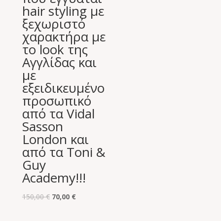
6,00 €.
hair styling με
ξεχωριστό
χαρακτήρα με
το look της
Αγγλίδας και
με
εξειδικευμένο
προσωπικό
από τα Vidal
Sasson
London και
από τα Toni &
Guy
Academy!!!
Original
Η
150,00
€
70,00
€
price
τρέχουσα