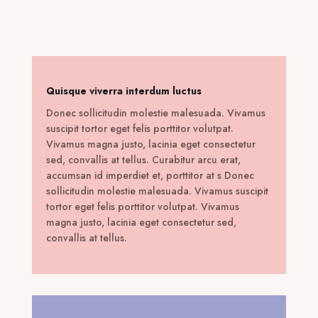
was:
τιμή
150,00 €.
είναι:
70,00 €.
Quisque viverra interdum luctus
Donec sollicitudin molestie malesuada. Vivamus
suscipit tortor eget felis porttitor volutpat.
Vivamus magna justo, lacinia eget consectetur
sed, convallis at tellus. Curabitur arcu erat,
accumsan id imperdiet et, porttitor at s Donec
sollicitudin molestie malesuada. Vivamus suscipit
tortor eget felis porttitor volutpat. Vivamus
magna justo, lacinia eget consectetur sed,
convallis at tellus.