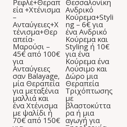
Ρεφλέ+Θεραπ
Θεσσαλονίκη
εία +Χτένισμα
Ανδρικό
–
Κούρεμα+Styli
Ανταύγειες+Χ
ng – 6€ για
τένισμα+Θερ
ένα Ανδρικό
απεία-
Κούρεμα και
Μαρούσι –
Styling ή 10€
45€ από 100€
για ένα
για
Κούρεμα ένα
Ανταύγειες
Λούσιμο και
σαν Balayage,
Δώρο μια
μία Θεραπεία
Θεραπεία
για μεταξένια
Τριχόπτωσης
μαλλιά και
με
ένα Χτένισμα
βλαστοκύττα
με ψαλίδι ή
ρα ή μια
70€ από 150€
αγωγή για