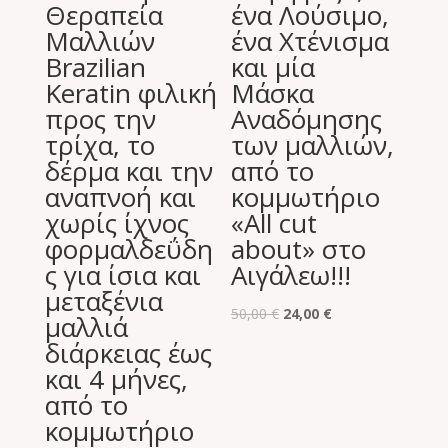
Θεραπεία
ένα Λούσιμο,
Μαλλιών
ένα Χτένισμα
Brazilian
και μία
Keratin φιλική
Μάσκα
προς την
Αναδόμησης
τρίχα, το
των μαλλιών,
δέρμα και την
από το
αναπνοή και
κομμωτήριο
χωρίς ίχνος
«All cut
φορμαλδεΰδη
about» στο
ς για ίσια και
Αιγάλεω!!!
μεταξένια
Original
Η
50,00
€
24,00
€
μαλλιά
price
τρέχουσα
διάρκειας έως
was:
τιμή
και 4 μήνες,
50,00 €.
είναι:
από το
24,00 €.
κομμωτήριο