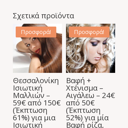
Σχετικά προϊόντα
Προσφορά!
Προσφορά!
Θεσσαλονίκη
Βαφή +
Ισιωτική
Χτένισμα –
Μαλλιών –
Αιγάλεω – 24€
59€ από 150€
από 50€
(Έκπτωση
(Έκπτωση
61%) για μια
52%) για μία
Ισιωτική
Βαφή ρίζα,