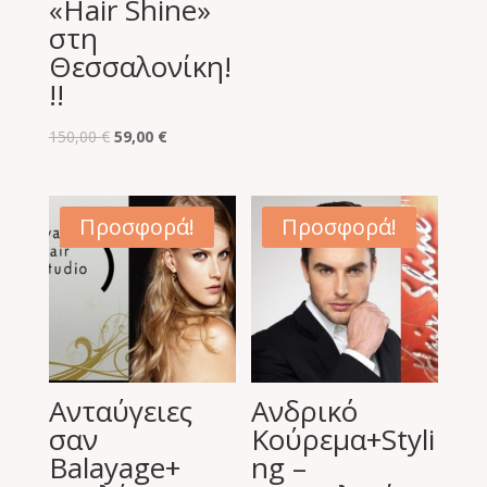
«Hair Shine»
στη
Θεσσαλονίκη!
!!
Original
Η
150,00
€
59,00
€
price
τρέχουσα
was:
τιμή
150,00 €.
είναι:
Προσφορά!
Προσφορά!
59,00 €.
Ανταύγειες
Ανδρικό
σαν
Κούρεμα+Styli
Balayage+
ng –