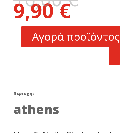
9,90
€
price
Η
was:
τρέχουσα
16,00 €.
τιμή
είναι:
Αγορά προϊόντος
9,90 €.
Περιοχή:
athens