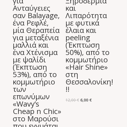
για
Ξηροδερμία
Ανταύγειες
και
σαν Balayage,
Λιπαρότητα
ένα Ρεφλέ,
με φυτικά
μία Θεραπεία
έλαια και
για μεταξένια
peeling
μαλλιά και
(Έκπτωση
ένα Χτένισμα
50%), από το
με ψαλίδι
κομμωτήριο
(Έκπτωση
«Hair Shine»
53%), από το
στη
κομμωτήριο
Θεσσαλονίκη!
των
!!
επωνύμων
Original
Η
12,00
€
6,00
€
«Wavy’s
price
τρέχουσα
Cheap n Chic»
was:
τιμή
στο Μαρούσι
12,00 €.
είναι:
που εγγυάται