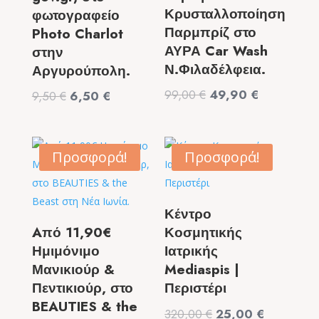
Κρυσταλλοποίηση
φωτογραφείο
Παρμπρίζ στο
Photo Charlot
ΑΥΡΑ Car Wash
στην
Ν.Φιλαδέλφεια.
Αργυρούπολη.
Original
Η
99,00
€
49,90
€
Original
Η
9,50
€
6,50
€
price
τρέχουσα
price
τρέχουσα
was:
τιμή
was:
τιμή
99,00 €.
είναι:
9,50 €.
είναι:
Προσφορά!
Προσφορά!
49,90 €.
6,50 €.
Κέντρο
Aπό 11,90€
Κοσμητικής
Ημιμόνιμο
Ιατρικής
Μανικιούρ &
Mediaspis |
Πεντικιούρ, στο
Περιστέρι
BEAUTIES & the
Original
Η
320,00
€
25,00
€