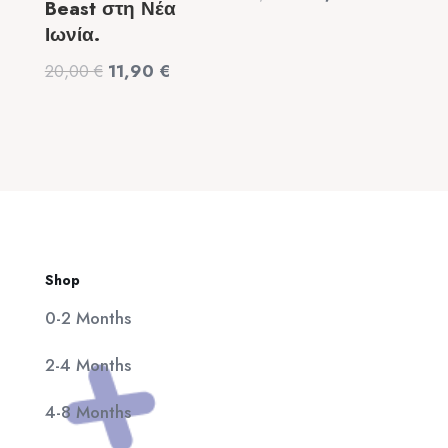
Beast στη Νέα
price
τρέχουσα
Ιωνία.
was:
τιμή
Original
Η
20,00
€
11,90
€
320,00 €.
είναι:
price
τρέχουσα
25,00 €.
was:
τιμή
20,00 €.
είναι:
11,90 €.
Shop
0-2 Months
2-4 Months
4-8 Months