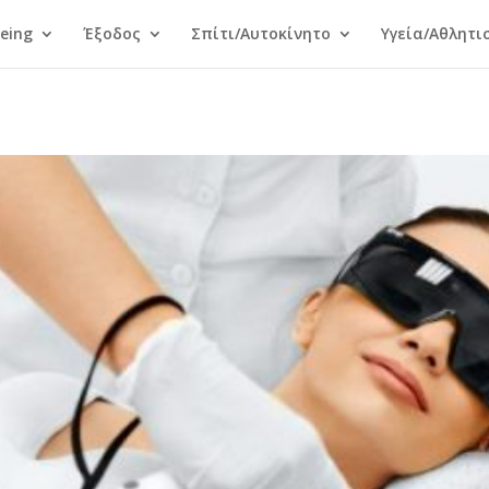
Being
Έξοδος
Σπίτι/Αυτοκίνητο
Υγεία/Αθλητι