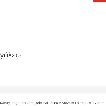
τιμή
.
είναι:
14,00 €.
ιγάλεω
πιλογής σας με το κορυφαίο Palladium V Διοδικό Laser, στο "Glam