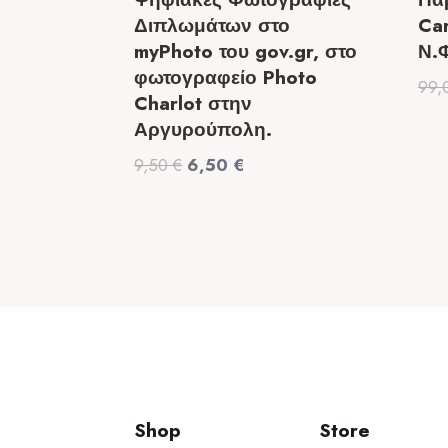
Διπλωμάτων στο
Ca
myPhoto του gov.gr, στο
Ν.
φωτογραφείο Photo
99,
Charlot στην
Αργυρούπολη.
Original
Η
9,50
€
6,50
€
price
τρέχουσα
was:
τιμή
9,50 €.
είναι:
6,50 €.
Shop
Store