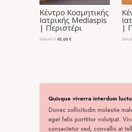
Κέντρο Κοσμητικής
Κέ
Ιατρικής Mediaspis
Ια
| Περιστέρι
| 
Original
Η
650,00
€
65,00
€
200,
price
τρέχουσα
was:
τιμή
650,00 €.
είναι:
65,00 €.
Quisque viverra interdum luctu
Donec sollicitudin molestie mal
eget felis porttitor volutpat. V
consectetur sed, convallis at tel