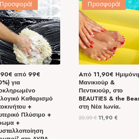
Προσφορά!
Προσφορά!
,90€ από 99€
Aπό 11,90€ Ημιμόνι
0%) για
Μανικιούρ &
οκληρωμένο
Πεντικιούρ, στο
ολογικό Καθαρισμό
BEAUTIES & the Bea
τοκινήτου +
στη Νέα Ιωνία.
ωτερικό Πλύσιμο +
Original
Η
20,00
€
11,90
€
ρωμα +
price
τρέχουσ
υσταλλοποίηση
was:
τιμή
ρμπρίζ στο ΑΥΡΑ