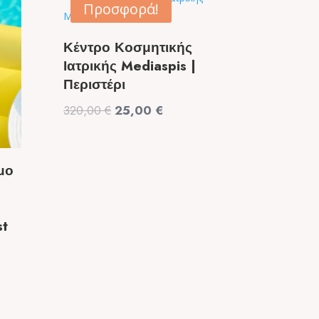
Προσφορά!
Κέντρο Κοσμητικής
Ιατρικής Mediaspis |
Περιστέρι
Original
Η
320,00
€
25,00
€
price
τρέχουσα
was:
τιμή
320,00 €.
είναι:
μο
25,00 €.
st
α