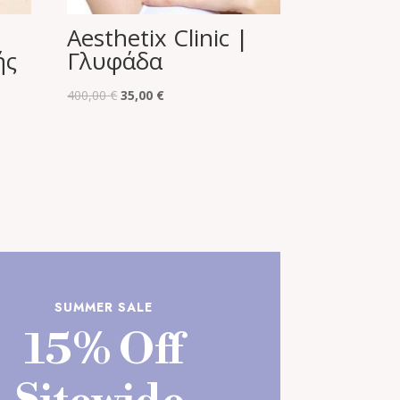
Aesthetix Clinic |
ής
Γλυφάδα
Original
Η
400,00
€
35,00
€
price
τρέχουσα
was:
τιμή
400,00 €.
είναι:
35,00 €.
SUMMER SALE
15% Off