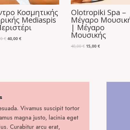
ντρο Κοσμητικής
Olotropiki Spa –
τρικής Mediaspis
Μέγαρο Μουσικ
Περιστέρι
| Μέγαρο
Μουσικής
Original
Η
00
€
40,00
€
price
τρέχουσα
Original
Η
40,00
€
15,00
€
was:
τιμή
price
τρέχουσα
200,00 €.
είναι:
was:
τιμή
40,00 €.
40,00 €.
είναι:
15,00 €.
s
esuada. Vivamus suscipit tortor
ivamus magna justo, lacinia eget
lus. Curabitur arcu erat,