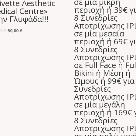
σε μία μικρή
ivette Aesthetic
περιοχή ή 39€ γ
dical Centre»
8 Συνεδρίες
ην Γλυφάδα!!!
Αποτρίχωσης IP
Original
Η
00
€
50,00
€
σε μία μεσαία
price
τρέχουσα
περιοχή ή 69€ γ
was:
τιμή
8 Συνεδρίες
100,00 €.
είναι:
Αποτρίχωσης IP
50,00 €.
σε Full Face ή Ful
Bikini ή Μέση ή
Ώμους ή 99€ για
Συνεδρίες
Αποτρίχωσης IP
σε μία μεγάλη
περιοχή ή 169€ 
8 Συνεδρίες
Αποτρίχωσης IP