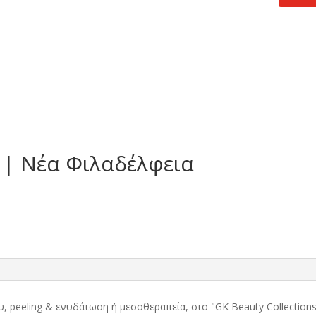
τιμή
.
είναι:
24,90 €.
s | Νέα Φιλαδέλφεια
 peeling & ενυδάτωση ή μεσοθεραπεία, στο "GK Beauty Collection