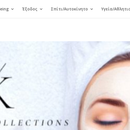
Being
Έξοδος
Σπίτι/Αυτοκίνητο
Υγεία/Αθλητι