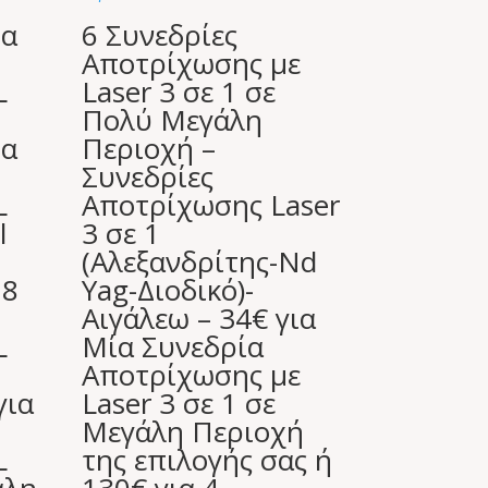
ια
6 Συνεδρίες
Αποτρίχωσης με
L
Laser 3 σε 1 σε
Πολύ Μεγάλη
ια
Περιοχή –
Συνεδρίες
L
Αποτρίχωσης Laser
l
3 σε 1
(Αλεξανδρίτης-Nd
 8
Yag-Διοδικό)-
Αιγάλεω – 34€ για
L
Μία Συνεδρία
Αποτρίχωσης με
για
Laser 3 σε 1 σε
Μεγάλη Περιοχή
L
της επιλογής σας ή