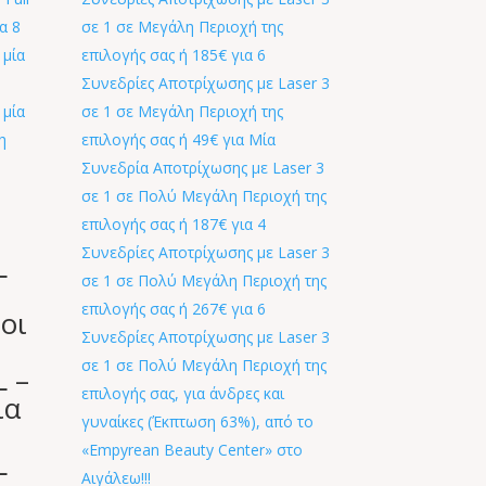
L
οι
L –
ια
L