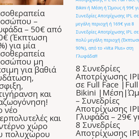
σοθεραπεία
οσώπου –
υφάδα – 50€ από
0€ (Έκπτωση
%) για μία
σοθεραπεία
οσώπου μη
8 Συνεδρίες
έσιμη για βαθιά
Αποτρίχωσης IP
υδάτωση,
σε Full Face |Full
σφιξη,
Bikini |Μέση|Ώμ
τιγήρανση και
– Συνεδρίες
αζωογόνηση!
Αποτρίχωσης IP
ο νέο
Γλυφάδα – 29€ γ
ερπολυτελές και
8 Συνεδρίες
ντέρνο χώρο
Αποτρίχωσης IP
υ πολυχώρου