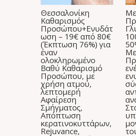
Θεσσαλονίκη
Με
Καθαρισμός
Πρ
Προσώπου+Eνυδάτ
Γλ
ωση – 19€ από 80€
10
(Έκπτωση 76%) για
50
έναν
Με
ολοκληρωμένο
Πρ
Βαθύ Καθαρισμό
εν
Προσώπου, με
εν
χρήση ατμού,
σύ
λεπτομερή
αν
Αφαίρεση
αν
Σμήγματος,
Στ
Απόπτωση
υπ
κερατινοκυττάρων,
μο
Rejuvance,
το