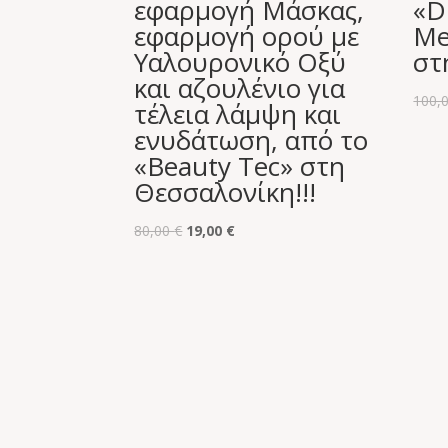
εφαρμογή Μάσκας,
«D
εφαρμογή ορού με
Me
Υαλουρονικό Οξύ
στ
και αζουλένιο για
100,
τέλεια λάμψη και
ενυδάτωση, από το
«Beauty Tec» στη
Θεσσαλονίκη!!!
Original
Η
80,00
€
19,00
€
price
τρέχουσα
was:
τιμή
80,00 €.
είναι:
19,00 €.