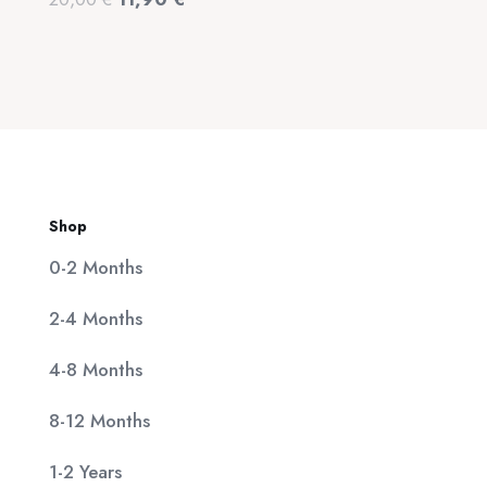
320,00 €.
είναι:
price
τρέχουσα
25,00 €.
was:
τιμή
20,00 €.
είναι:
11,90 €.
Shop
0-2 Months
2-4 Months
4-8 Months
8-12 Months
1-2 Years