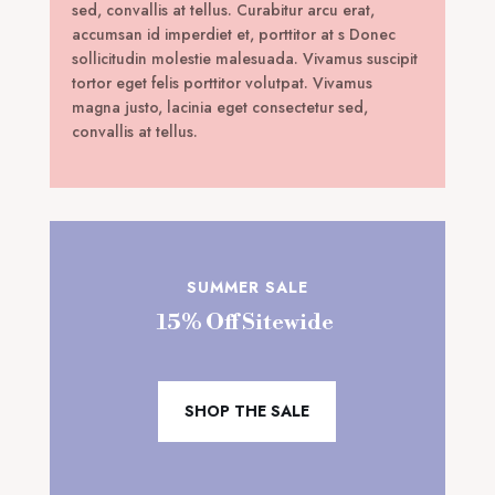
sed, convallis at tellus. Curabitur arcu erat,
accumsan id imperdiet et, porttitor at s Donec
sollicitudin molestie malesuada. Vivamus suscipit
tortor eget felis porttitor volutpat. Vivamus
magna justo, lacinia eget consectetur sed,
convallis at tellus.
SUMMER SALE
15% Off Sitewide
SHOP THE SALE