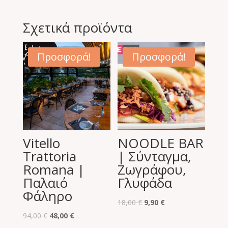
Σχετικά προϊόντα
Προσφορά!
Προσφορά!
Vitello
NOODLE BAR
Trattoria
| Σύνταγμα,
Romana |
Ζωγράφου,
Παλαιό
Γλυφάδα
Φάληρο
Original
Η
18,00
€
9,90
€
Original
Η
price
τρέχουσα
94,00
€
48,00
€