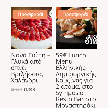
price
τρέχουσα
was:
τιμή
was:
τιμή
18,00 €.
είναι:
94,00 €.
είναι:
9,90 €.
Προσφορά!
Προσφορά!
48,00 €.
Νανά Γιώτη –
59€ Lunch
Γλυκά από
Menu
σπίτι |
Ελληνικής
Βριλήσσια,
Δημιουργικής
Χαλάνδρι
Κουζίνας για
2 άτομα, στο
Original
Η
29,50
€
19,90
€
Symposio
price
τρέχουσα
Resto Bar στο
was:
τιμή
Μοναστηράκι
29,50 €.
είναι: