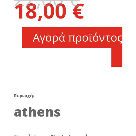
18,00
€
price
Η
was:
τρέχουσα
22,00 €.
τιμή
είναι:
Αγορά προϊόντος
18,00 €.
Περιοχή:
athens