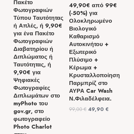
Πακέτο
49,90€ από 99€
Φωτογραφιών
(-50%) για
Τύπου Ταυτότητας
Ολοκληρωμένο
ή Απλές, ή 9,90€
Βιολογικό
για ένα Πακέτο
Καθαρισμό
Φωτογραφιών
Αυτοκινήτου +
Διαβατηρίου ή
Εξωτερικό
Διπλώματος ή
Πλύσιμο +
Ταυτότητας, ή
Κέρωμα +
9,90€ για
Κρυσταλλοποίηση
Ψηφιακές
Παρμπρίζ στο
Φωτογραφίες
ΑΥΡΑ Car Wash
Διπλωμάτων στο
Ν.Φιλαδέλφεια.
myPhoto του
Original
Η
99,00
€
49,90
€
gov.gr, στο
price
τρέχουσα
φωτογραφείο
was:
τιμή
Photo Charlot
99,00 €.
είναι: