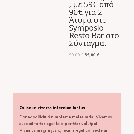
, με 59€ από
19,90 €.
90€ για 2
Άτομα στο
Symposio
Resto Bar στο
Σύνταγμα.
Original
Η
90,00
€
59,00
€
price
τρέχουσα
was:
τιμή
90,00 €.
είναι:
59,00 €.
Quisque viverra interdum luctus
Donec sollicitudin molestie malesuada. Vivamus
suscipit tortor eget felis porttitor volutpat.
Vivamus magna justo, lacinia eget consectetur