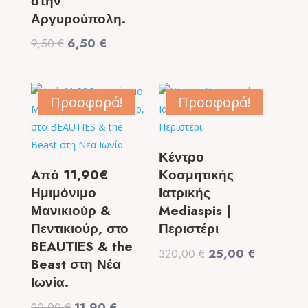
στην
49,90 €.
Αργυρούπολη.
Original
Η
9,50
€
6,50
€
price
τρέχουσα
was:
τιμή
9,50 €.
είναι:
Προσφορά!
Προσφορά!
6,50 €.
Κέντρο
Aπό 11,90€
Κοσμητικής
Ημιμόνιμο
Ιατρικής
Μανικιούρ &
Mediaspis |
Πεντικιούρ, στο
Περιστέρι
BEAUTIES & the
Original
Η
320,00
€
25,00
€
Beast στη Νέα
price
τρέχουσα
Ιωνία.
was:
τιμή
Original
Η
20,00
€
11,90
€