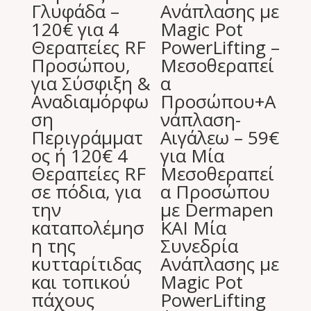
Γλυφάδα –
Ανάπλασης με
120€ για 4
Magic Pot
Θεραπείες RF
PowerLifting –
Προσώπου,
Μεσοθεραπεί
για Σύσφιξη &
α
Αναδιαμόρφω
Προσώπου+Α
ση
νάπλαση-
Περιγράμματ
Αιγάλεω – 59€
ος ή 120€ 4
για Μία
Θεραπείες RF
Μεσοθεραπεί
σε πόδια, για
α Προσώπου
την
με Dermapen
καταπολέμησ
ΚΑΙ Μία
η της
Συνεδρία
κυτταρίτιδας
Ανάπλασης με
και τοπικού
Magic Pot
πάχους
PowerLifting