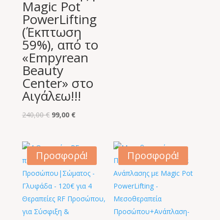
Magic Pot
PowerLifting
(Έκπτωση
59%), από το
«Empyrean
Beauty
Center» στο
Αιγάλεω!!!
Original
Η
240,00
€
99,00
€
price
τρέχουσα
was:
τιμή
240,00 €.
είναι:
Προσφορά!
Προσφορά!
99,00 €.