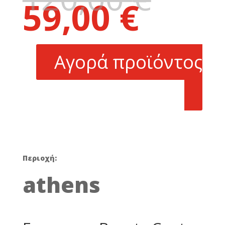
59,00
€
price
Η
was:
τρέχουσα
120,00 €.
τιμή
είναι:
Αγορά προϊόντος
59,00 €.
Περιοχή:
athens