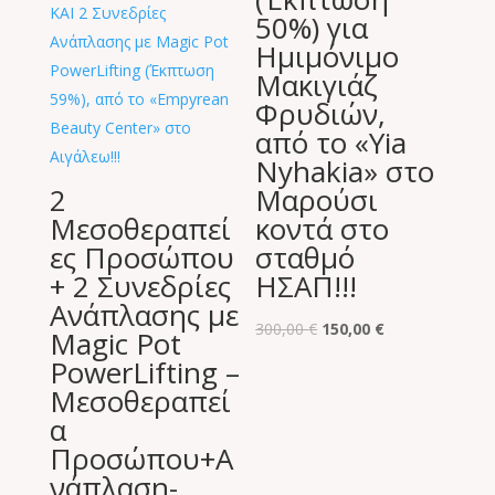
50%) για
Ημιμόνιμο
Μακιγιάζ
Φρυδιών,
από το «Υia
Nyhakia» στο
2
Μαρούσι
Μεσοθεραπεί
κοντά στο
ες Προσώπου
σταθμό
+ 2 Συνεδρίες
ΗΣΑΠ!!!
Ανάπλασης με
Original
Η
300,00
€
150,00
€
Magic Pot
price
τρέχουσα
PowerLifting –
was:
τιμή
Μεσοθεραπεί
300,00 €.
είναι:
α
150,00 €.
Προσώπου+Α
νάπλαση-