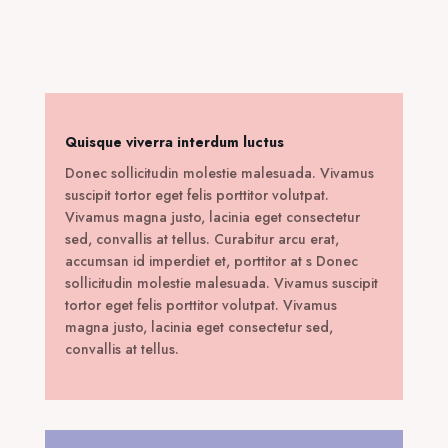
was:
τιμή
120,00 €.
είναι:
59,00 €.
Quisque viverra interdum luctus
Donec sollicitudin molestie malesuada. Vivamus
suscipit tortor eget felis porttitor volutpat.
Vivamus magna justo, lacinia eget consectetur
sed, convallis at tellus. Curabitur arcu erat,
accumsan id imperdiet et, porttitor at s Donec
sollicitudin molestie malesuada. Vivamus suscipit
tortor eget felis porttitor volutpat. Vivamus
magna justo, lacinia eget consectetur sed,
convallis at tellus.