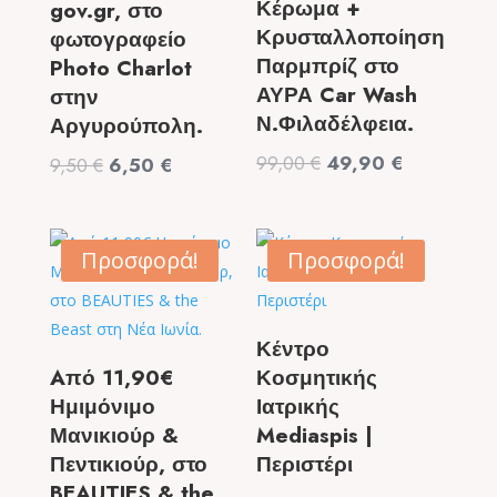
Κέρωμα +
gov.gr, στο
Κρυσταλλοποίηση
φωτογραφείο
Παρμπρίζ στο
Photo Charlot
ΑΥΡΑ Car Wash
στην
Ν.Φιλαδέλφεια.
Αργυρούπολη.
Original
Η
99,00
€
49,90
€
Original
Η
9,50
€
6,50
€
price
τρέχουσα
price
τρέχουσα
was:
τιμή
was:
τιμή
99,00 €.
είναι:
9,50 €.
είναι:
Προσφορά!
Προσφορά!
49,90 €.
6,50 €.
Κέντρο
Aπό 11,90€
Κοσμητικής
Ημιμόνιμο
Ιατρικής
Μανικιούρ &
Mediaspis |
Πεντικιούρ, στο
Περιστέρι
BEAUTIES & the