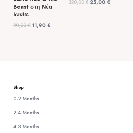
Original
Η
320,00
€
25,00
€
Beast στη Νέα
price
τρέχουσα
Ιωνία.
was:
τιμή
Original
Η
20,00
€
11,90
€
320,00 €.
είναι:
price
τρέχουσα
25,00 €.
was:
τιμή
20,00 €.
είναι:
11,90 €.
Shop
0-2 Months
2-4 Months
4-8 Months