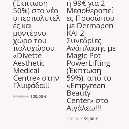
(Έκπτωση
ή 99€ για 2
50%) στο νέο
Μεσοθεραπεί
υπερπολυτελ
ες Προσώπου
ές και
με Dermapen
μοντέρνο
ΚΑΙ 2
χώρο του
Συνεδρίες
πολυχώρου
Ανάπλασης με
«Divette
Magic Pot
Aesthetic
PowerLifting
Medical
(Έκπτωση
Centre» στην
59%), από το
Γλυφάδα!!!
«Empyrean
Beauty
Original
Η
240,00
€
120,00
€
Center» στο
price
τρέχουσα
Αιγάλεω!!!
was:
τιμή
240,00 €.
είναι:
Original
Η
120,00
€
59,00
€
120,00 €.
price
τρέχουσα