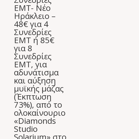
EMT- Νέο
Ηράκλειο –
48€ για 4
Συνεδρίες
EMT ή 85€
για 8
Συνεδρίες
EMT, για
αδυνάτισμα
και αύξηση
μυϊκής μάζας
(Έκπτωση
73%), από το
ολοκαίνουριο
«Diamonds
Studio
Solarium» στο