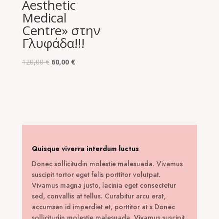
Aesthetic
Medical
Centre» στην
Γλυφάδα!!!
Original
Η
120,00
€
60,00
€
price
τρέχουσα
was:
τιμή
120,00 €.
είναι:
60,00 €.
Quisque viverra interdum luctus
Donec sollicitudin molestie malesuada. Vivamus
suscipit tortor eget felis porttitor volutpat.
Vivamus magna justo, lacinia eget consectetur
sed, convallis at tellus. Curabitur arcu erat,
accumsan id imperdiet et, porttitor at s Donec
sollicitudin molestie malesuada. Vivamus suscipit