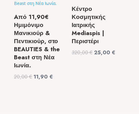
Κέντρο
Aπό 11,90€
Κοσμητικής
Ημιμόνιμο
Ιατρικής
Μανικιούρ &
Mediaspis |
Πεντικιούρ, στο
Περιστέρι
BEAUTIES & the
Original
Η
320,00
€
25,00
€
Beast στη Νέα
price
τρέχουσα
Ιωνία.
was:
τιμή
Original
Η
20,00
€
11,90
€
320,00 €.
είναι:
price
τρέχουσα
25,00 €.
was:
τιμή
20,00 €.
είναι:
11,90 €.