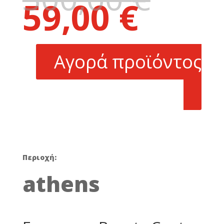
59,00
€
price
Η
was:
τρέχουσα
300,00 €.
τιμή
είναι:
Αγορά προϊόντος
59,00 €.
Περιοχή:
athens