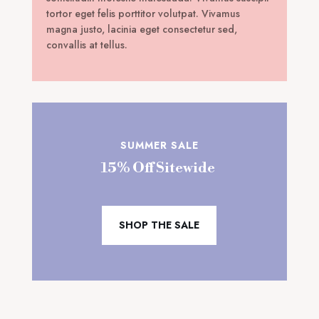
tortor eget felis porttitor volutpat. Vivamus
magna justo, lacinia eget consectetur sed,
convallis at tellus.
SUMMER SALE
15% Off Sitewide
SHOP THE SALE