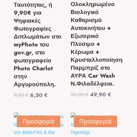
Ολοκληρωμένο
Ταυτότητας, ή
Βιολογικό
9,90€ για
Καθαρισμό
Ψηφιακές
Αυτοκινήτου +
Φωτογραφίες
Εξωτερικό
Διπλωμάτων στο
Πλύσιμο +
myPhoto του
Κέρωμα +
gov.gr, στο
Κρυσταλλοποίηση
φωτογραφείο
Παρμπρίζ στο
Photo Charlot
ΑΥΡΑ Car Wash
στην
Ν.Φιλαδέλφεια.
Αργυρούπολη.
Original
Η
99,00
€
49,90
€
Original
Η
9,50
€
6,50
€
price
τρέχουσα
price
τρέχουσα
was:
τιμή
was:
τιμή
99,00 €.
είναι:
9,50 €.
είναι:
Προσφορά!
Προσφορά!
49,90 €.
6,50 €.