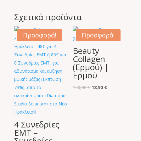
Σχετικά προϊόντα
Προσφορά!
Προσφορά!
Beauty
Collagen
(Ερμού) |
Ερμού
Original
Η
120,00
€
18,90
€
price
τρέχουσα
was:
τιμή
120,00 €.
είναι:
18,90 €.
4 Συνεδρίες
EMT –
Συνεδρίες