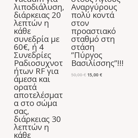
λιποδιάλυση,
Αναργύρους
διάρκειας 20
πολύ κοντά
λεπτών η
στον
κάθε
προαστιακό
συνεδρία με
σταθμό στη
60€, ή 4
στάση
Συνεδρίες
”Πύργος
Ραδιοσυχνοτ
Βασιλίσσης”!!!
ήτων RF για
Original
Η
50,00
€
15,00
€
άμεσα και
price
τρέχουσα
ορατά
was:
τιμή
αποτελέσματ
50,00 €.
είναι:
α στο σώμα
15,00 €.
σας,
διάρκειας 30
λεπτών η
κάθε