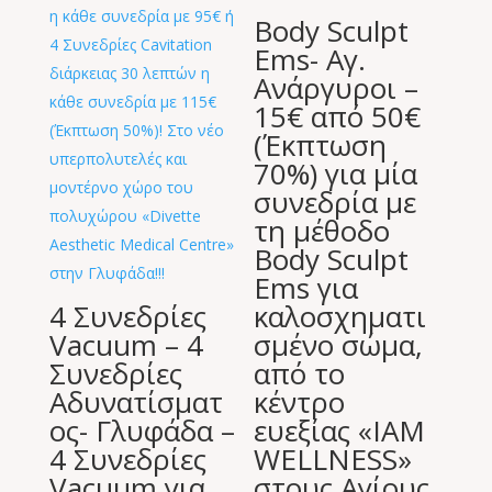
Body Sculpt
Ems- Αγ.
Ανάργυροι –
15€ από 50€
(Έκπτωση
70%) για μία
συνεδρία με
τη μέθοδο
Body Sculpt
Ems για
4 Συνεδρίες
καλοσχηματι
Vacuum – 4
σμένο σώμα,
Συνεδρίες
από το
Αδυνατίσματ
κέντρο
ος- Γλυφάδα –
ευεξίας «IAM
4 Συνεδρίες
WELLNESS»
Vacuum για
στους Αγίους