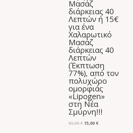
Μασάζ
40,00 €.
είναι:
διάρκειας 40
14,00 €.
Λεπτών ή 15€
για ένα
Χαλαρωτικό
Μασάζ
διάρκειας 40
Λεπτών
(Έκπτωση
77%), από τον
πολυχώρο
ομορφιάς
«Lipogen»
στη Νέα
Σμύρνη!!!
Original
Η
65,00
€
15,00
€
price
τρέχουσα