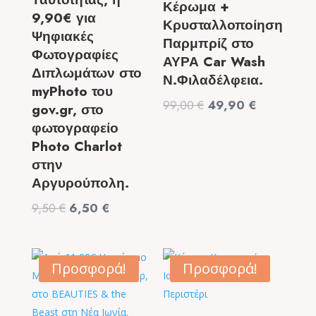
Κέρωμα +
9,90€ για
Κρυσταλλοποίηση
Ψηφιακές
Παρμπρίζ στο
Φωτογραφίες
ΑΥΡΑ Car Wash
Διπλωμάτων στο
Ν.Φιλαδέλφεια.
myPhoto του
Original
Η
99,00
€
49,90
€
gov.gr, στο
price
τρέχουσα
φωτογραφείο
was:
τιμή
Photo Charlot
99,00 €.
είναι:
στην
49,90 €.
Αργυρούπολη.
Original
Η
9,50
€
6,50
€
price
τρέχουσα
was:
τιμή
9,50 €.
είναι:
Προσφορά!
Προσφορά!
6,50 €.