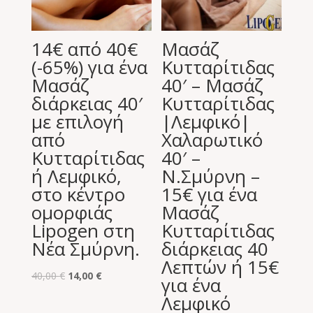
14€ από 40€
Μασάζ
(-65%) για ένα
Κυτταρίτιδας
Μασάζ
40′ – Μασάζ
διάρκειας 40′
Κυτταρίτιδας
με επιλογή
|Λεμφικό|
από
Χαλαρωτικό
Κυτταρίτιδας
40′ –
ή Λεμφικό,
Ν.Σμύρνη –
στο κέντρο
15€ για ένα
ομορφιάς
Μασάζ
Lipogen στη
Κυτταρίτιδας
Νέα Σμύρνη.
διάρκειας 40
Λεπτών ή 15€
Original
Η
40,00
€
14,00
€
για ένα
price
τρέχουσα
Λεμφικό
was:
τιμή