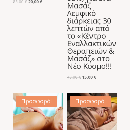
Original
Η
85,00
€
20,00
€
Μασάζ
price
τρέχουσα
Λεμφικό
was:
τιμή
διάρκειας 30
85,00 €.
είναι:
λεπτών από
20,00 €.
το «Κέντρο
Εναλλακτικών
Θεραπειών &
Μασάζ» στο
Νέο Κόσμο!!!
Original
Η
40,00
€
15,00
€
price
τρέχουσα
was:
τιμή
40,00 €.
είναι:
Προσφορά!
Προσφορά!
15,00 €.