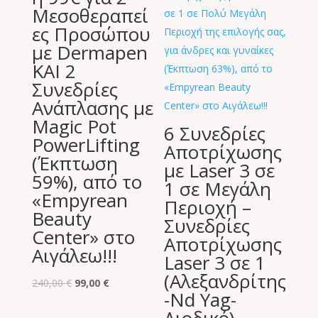
Μεσοθεραπεί
ες Προσώπου
με Dermapen
ΚΑΙ 2
Συνεδρίες
Ανάπλασης με
Magic Pot
6 Συνεδρίες
PowerLifting
Αποτρίχωσης
(Έκπτωση
με Laser 3 σε
59%), από το
1 σε Μεγάλη
«Empyrean
Περιοχή –
Beauty
Συνεδρίες
Center» στο
Αποτρίχωσης
Αιγάλεω!!!
Laser 3 σε 1
(Αλεξανδρίτης
Original
Η
240,00
€
99,00
€
-Nd Yag-
price
τρέχουσα