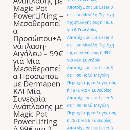
Ανάπλασης με
Magic Pot
PowerLifting –
Μεσοθεραπεί
α
Προσώπου+Α
νάπλαση-
Αιγάλεω – 59€
για Μία
Μεσοθεραπεί
α Προσώπου
με Dermapen
ΚΑΙ Μία
Συνεδρία
Ανάπλασης με
Magic Pot
PowerLifting
ή 99€ για 2