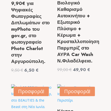
Βιολογικό
9,90€ για
Καθαρισμό
Ψηφιακές
Αυτοκινήτου +
Φωτογραφίες
Εξωτερικό
Διπλωμάτων στο
Πλύσιμο +
myPhoto του
Κέρωμα +
gov.gr, στο
Κρυσταλλοποίηση
φωτογραφείο
Παρμπρίζ στο
Photo Charlot
ΑΥΡΑ Car Wash
στην
Ν.Φιλαδέλφεια.
Αργυρούπολη.
Original
Η
99,00
€
49,90
€
Original
Η
9,50
€
6,50
€
price
τρέχουσα
price
τρέχουσα
was:
τιμή
was:
τιμή
99,00 €.
είναι:
9,50 €.
είναι:
Προσφορά!
Προσφορά!
49,90 €.
6,50 €.