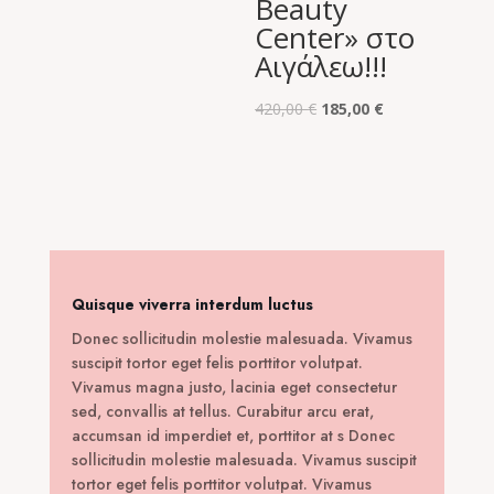
Beauty
Center» στο
Αιγάλεω!!!
Original
Η
420,00
€
185,00
€
price
τρέχουσα
was:
τιμή
420,00 €.
είναι:
185,00 €.
Quisque viverra interdum luctus
Donec sollicitudin molestie malesuada. Vivamus
suscipit tortor eget felis porttitor volutpat.
Vivamus magna justo, lacinia eget consectetur
sed, convallis at tellus. Curabitur arcu erat,
accumsan id imperdiet et, porttitor at s Donec
sollicitudin molestie malesuada. Vivamus suscipit
tortor eget felis porttitor volutpat. Vivamus