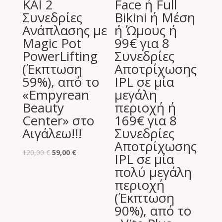
ΚΑΙ 2
Face ή Full
Συνεδρίες
Bikini ή Μέση
Ανάπλασης με
ή Ώμους ή
Magic Pot
99€ για 8
PowerLifting
Συνεδρίες
(Έκπτωση
Αποτρίχωσης
59%), από το
IPL σε μία
«Empyrean
μεγάλη
Beauty
περιοχή ή
Center» στο
169€ για 8
Αιγάλεω!!!
Συνεδρίες
Αποτρίχωσης
Original
Η
120,00
€
59,00
€
IPL σε μία
price
τρέχουσα
πολύ μεγάλη
was:
τιμή
περιοχή
120,00 €.
είναι:
(Έκπτωση
59,00 €.
90%), από το