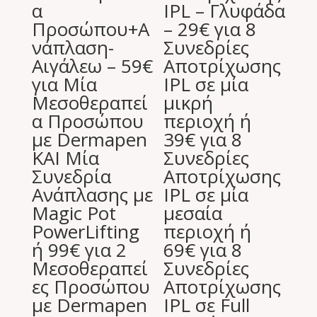
α
IPL – Γλυφάδα
Προσώπου+Α
– 29€ για 8
νάπλαση-
Συνεδρίες
Αιγάλεω – 59€
Αποτρίχωσης
για Μία
IPL σε μία
Μεσοθεραπεί
μικρή
α Προσώπου
περιοχή ή
με Dermapen
39€ για 8
ΚΑΙ Μία
Συνεδρίες
Συνεδρία
Αποτρίχωσης
Ανάπλασης με
IPL σε μία
Magic Pot
μεσαία
PowerLifting
περιοχή ή
ή 99€ για 2
69€ για 8
Μεσοθεραπεί
Συνεδρίες
ες Προσώπου
Αποτρίχωσης
με Dermapen
IPL σε Full