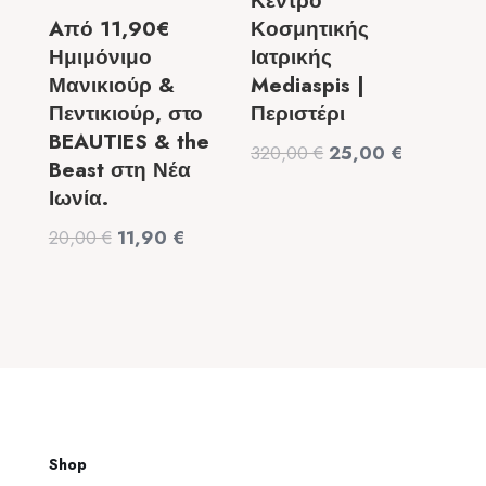
Κέντρο
Aπό 11,90€
Κοσμητικής
Ημιμόνιμο
Ιατρικής
Μανικιούρ &
Mediaspis |
Πεντικιούρ, στο
Περιστέρι
BEAUTIES & the
Original
Η
320,00
€
25,00
€
Beast στη Νέα
price
τρέχουσα
Ιωνία.
was:
τιμή
Original
Η
20,00
€
11,90
€
320,00 €.
είναι:
price
τρέχουσα
25,00 €.
was:
τιμή
20,00 €.
είναι:
11,90 €.
Shop