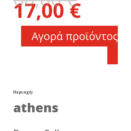
17,00
€
price
Η
was:
τρέχουσα
60,00 €.
τιμή
είναι:
Αγορά προϊόντος
17,00 €.
Περιοχή:
athens