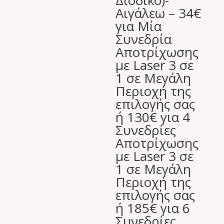
Διοδικό)-
was:
τιμή
Αιγάλεω – 34€
240,00 €.
είναι:
για Μία
99,00 €.
Συνεδρία
Αποτρίχωσης
με Laser 3 σε
1 σε Μεγάλη
Περιοχή της
επιλογής σας
ή 130€ για 4
Συνεδρίες
Αποτρίχωσης
με Laser 3 σε
1 σε Μεγάλη
Περιοχή της
επιλογής σας
ή 185€ για 6
Συνεδρίες