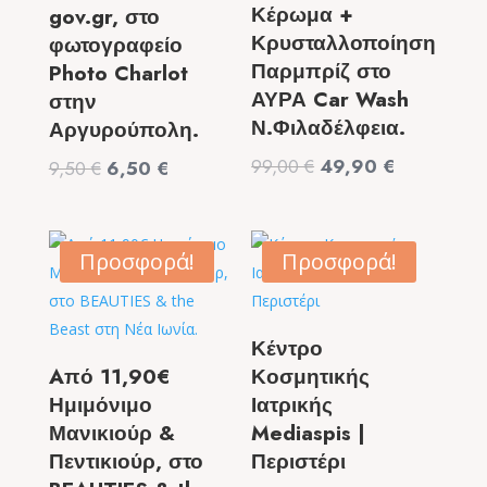
Κέρωμα +
gov.gr, στο
Κρυσταλλοποίηση
φωτογραφείο
Παρμπρίζ στο
Photo Charlot
ΑΥΡΑ Car Wash
στην
Ν.Φιλαδέλφεια.
Αργυρούπολη.
Original
Η
99,00
€
49,90
€
Original
Η
9,50
€
6,50
€
price
τρέχουσα
price
τρέχουσα
was:
τιμή
was:
τιμή
99,00 €.
είναι:
9,50 €.
είναι:
Προσφορά!
Προσφορά!
49,90 €.
6,50 €.
Κέντρο
Aπό 11,90€
Κοσμητικής
Ημιμόνιμο
Ιατρικής
Μανικιούρ &
Mediaspis |
Πεντικιούρ, στο
Περιστέρι