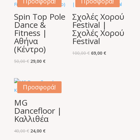
Προσφορά!
Προσφορά!
Spin Top Pole
Σχολές Χορού
Dance &
Festival |
Fitness |
Σχολές Χορού
Αθήνα
Festival
(Κέντρο)
Original
Η
100,00
€
69,00
€
Original
Η
price
τρέχουσα
50,00
€
29,00
€
price
τρέχουσα
was:
τιμή
was:
τιμή
100,00 €.
είναι:
50,00 €.
είναι:
69,00 €.
Προσφορά!
29,00 €.
MG
Dancefloor |
Καλλιθέα
Original
Η
40,00
€
24,00
€
price
τρέχουσα