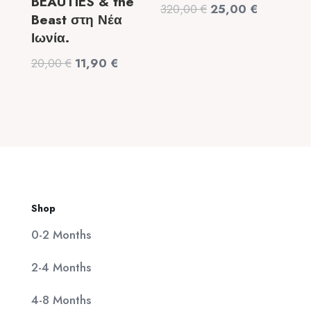
BEAUTIES & the
Original
Η
320,00
€
25,00
€
Beast στη Νέα
price
τρέχουσα
Ιωνία.
was:
τιμή
Original
Η
20,00
€
11,90
€
320,00 €.
είναι:
price
τρέχουσα
25,00 €.
was:
τιμή
20,00 €.
είναι:
11,90 €.
Shop
0-2 Months
2-4 Months
4-8 Months