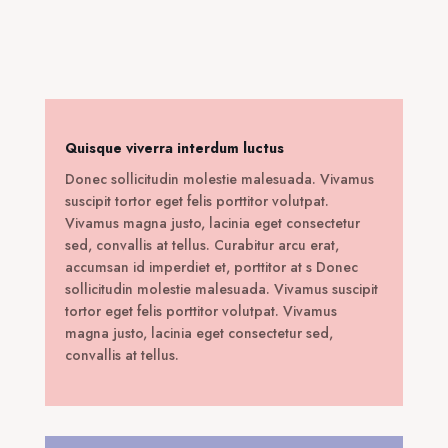
was:
τιμή
40,00 €.
είναι:
24,00 €.
Quisque viverra interdum luctus
Donec sollicitudin molestie malesuada. Vivamus
suscipit tortor eget felis porttitor volutpat.
Vivamus magna justo, lacinia eget consectetur
sed, convallis at tellus. Curabitur arcu erat,
accumsan id imperdiet et, porttitor at s Donec
sollicitudin molestie malesuada. Vivamus suscipit
tortor eget felis porttitor volutpat. Vivamus
magna justo, lacinia eget consectetur sed,
convallis at tellus.