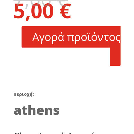
5,00
€
price
Η
was:
τρέχουσα
7,00 €.
τιμή
είναι:
Αγορά προϊόντος
5,00 €.
Περιοχή:
athens