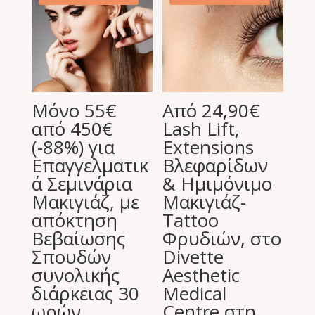
19,90 €.
Μόνο 55€
Από 24,90€
από 450€
Lash Lift,
(-88%) για
Extensions
Επαγγελματικ
Βλεφαρίδων
ά Σεμινάρια
& Ημιμόνιμο
Μακιγιάζ, με
Μακιγιάζ-
απόκτηση
Tattoo
Βεβαίωσης
Φρυδιών, στο
Σπουδών
Divette
συνολικής
Aesthetic
διάρκειας 30
Medical
ωρών.
Centre στη