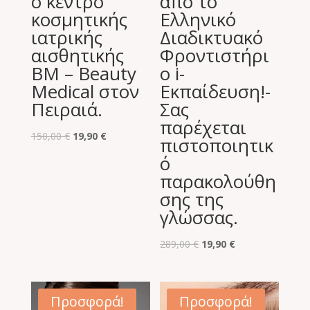
ο κέντρο
από το
κοσμητικής
Ελληνικό
ιατρικής
Διαδικτυακό
αισθητικής
Φροντιστήρι
BM – Beauty
ο i-
Medical στον
Εκπαίδευση!-
Πειραιά.
Σας
παρέχεται
Original
Η
150,00
€
19,90
€
πιστοποιητικ
price
τρέχουσα
ό
was:
τιμή
παρακολούθη
150,00 €.
είναι:
σης της
19,90 €.
γλώσσας.
Original
Η
289,00
€
19,90
€
price
τρέχουσα
was:
τιμή
289,00 €.
είναι:
Προσφορά!
Προσφορά!