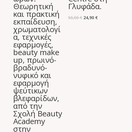
Θεωρητική
Γλυφάδα.
και πρακτική
Original
Η
50,00
€
24,90
€
εκπαίδευση,
price
τρέχουσα
χρωματολογί
was:
τιμή
α, τεχνικές
50,00 €.
είναι:
εφαρμογές,
24,90 €.
beauty make
up, πρωινό-
βραδυνό-
νυφικό και
εφαρμογή
ψεύτικων
βλεφαρίδων,
από την
Σχολή Beauty
Academy
στην