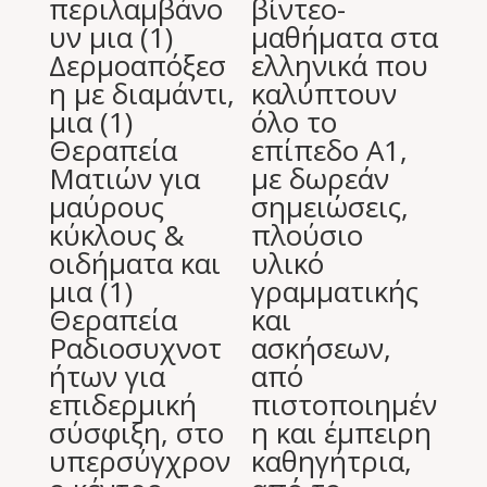
περιλαμβάνο
βίντεο-
υν μια (1)
μαθήματα στα
Δερμοαπόξεσ
ελληνικά που
η με διαμάντι,
καλύπτουν
μια (1)
όλο το
Θεραπεία
επίπεδο Α1,
Ματιών για
με δωρεάν
μαύρους
σημειώσεις,
κύκλους &
πλούσιο
οιδήματα και
υλικό
μια (1)
γραμματικής
Θεραπεία
και
Ραδιοσυχνοτ
ασκήσεων,
ήτων για
από
επιδερμική
πιστοποιημέν
σύσφιξη, στο
η και έμπειρη
υπερσύγχρον
καθηγήτρια,