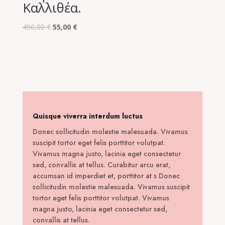
Καλλιθέα.
Original
Η
450,00
€
55,00
€
price
τρέχουσα
was:
τιμή
450,00 €.
είναι:
55,00 €.
Quisque viverra interdum luctus
Donec sollicitudin molestie malesuada. Vivamus
suscipit tortor eget felis porttitor volutpat.
Vivamus magna justo, lacinia eget consectetur
sed, convallis at tellus. Curabitur arcu erat,
accumsan id imperdiet et, porttitor at s Donec
sollicitudin molestie malesuada. Vivamus suscipit
tortor eget felis porttitor volutpat. Vivamus
magna justo, lacinia eget consectetur sed,
convallis at tellus.