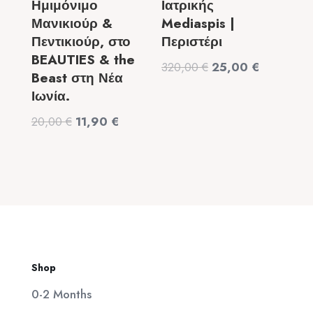
Ημιμόνιμο
Ιατρικής
Μανικιούρ &
Mediaspis |
Πεντικιούρ, στο
Περιστέρι
BEAUTIES & the
Original
Η
320,00
€
25,00
€
Beast στη Νέα
price
τρέχουσα
Ιωνία.
was:
τιμή
Original
Η
20,00
€
11,90
€
320,00 €.
είναι:
price
τρέχουσα
25,00 €.
was:
τιμή
20,00 €.
είναι:
11,90 €.
Shop
0-2 Months