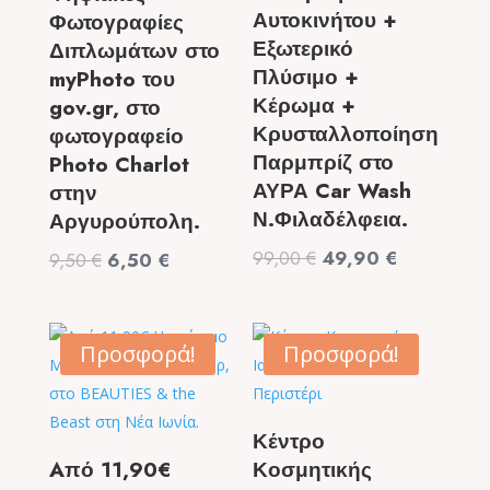
Αυτοκινήτου +
Φωτογραφίες
Εξωτερικό
Διπλωμάτων στο
Πλύσιμο +
myPhoto του
Κέρωμα +
gov.gr, στο
Κρυσταλλοποίηση
φωτογραφείο
Παρμπρίζ στο
Photo Charlot
ΑΥΡΑ Car Wash
στην
Ν.Φιλαδέλφεια.
Αργυρούπολη.
Original
Η
99,00
€
49,90
€
Original
Η
9,50
€
6,50
€
price
τρέχουσα
price
τρέχουσα
was:
τιμή
was:
τιμή
99,00 €.
είναι:
9,50 €.
είναι:
Προσφορά!
Προσφορά!
49,90 €.
6,50 €.
Κέντρο
Aπό 11,90€
Κοσμητικής