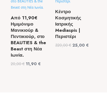
Κέντρο
Aπό 11,90€
Κοσμητικής
Ημιμόνιμο
Ιατρικής
Μανικιούρ &
Mediaspis |
Πεντικιούρ, στο
Περιστέρι
BEAUTIES & the
Original
Η
320,00
€
25,00
€
Beast στη Νέα
price
τρέχουσα
Ιωνία.
was:
τιμή
Original
Η
20,00
€
11,90
€
320,00 €.
είναι:
price
τρέχουσα
25,00 €.
was:
τιμή
20,00 €.
είναι:
11,90 €.