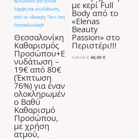
με κερί Full
Body από το
«Elenas
Beauty
Θεσσαλονίκη
Passion» στο
Καθαρισμός
Περιστέρι!!!
Προσώπου+E
Original
Η
120,00
€
40,00
€
νυδάτωση –
price
τρέχουσα
19€ από 80€
was:
τιμή
(Έκπτωση
120,00 €.
είναι:
76%) για έναν
40,00 €.
ολοκληρωμέν
ο Βαθύ
Καθαρισμό
Προσώπου,
με χρήση
ατμού,