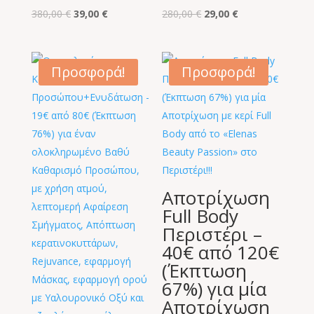
Original
Η
Original
Η
380,00
€
39,00
€
280,00
€
29,00
€
price
τρέχουσα
price
τρέχουσα
was:
τιμή
was:
τιμή
380,00 €.
είναι:
280,00 €.
είναι:
Προσφορά!
Προσφορά!
39,00 €.
29,00 €.
Αποτρίχωση
Full Body
Περιστέρι –
40€ από 120€
(Έκπτωση
67%) για μία
Αποτρίχωση