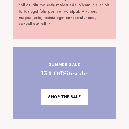
sollicitudin molestie malesuada. Vivamus suscipit
tortor eget felis porttitor volutpat. Vivamus
magna justo, lacinia eget consectetur sed,
convallis at tellus.
SUMMER SALE
15% Off Sitewide
SHOP THE SALE