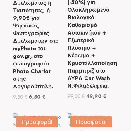
(-50%) για
Διπλώματος ή
Ολοκληρωμένο
Ταυτότητας, ή
Βιολογικό
9,90€ για
Καθαρισμό
Ψηφιακές
Αυτοκινήτου +
Φωτογραφίες
Εξωτερικό
Διπλωμάτων στο
Πλύσιμο +
myPhoto του
Κέρωμα +
gov.gr, στο
Κρυσταλλοποίηση
φωτογραφείο
Παρμπρίζ στο
Photo Charlot
ΑΥΡΑ Car Wash
στην
Ν.Φιλαδέλφεια.
Αργυρούπολη.
Original
Η
99,00
€
49,90
€
Original
Η
9,50
€
6,50
€
price
τρέχουσα
price
τρέχουσα
was:
τιμή
was:
τιμή
99,00 €.
είναι:
9,50 €.
είναι:
Προσφορά!
Προσφορά!
49,90 €.
6,50 €.