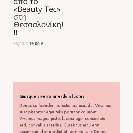
από το
«Beauty Tec»
στη
Θεσσαλονίκη!
!!
Original
Η
80,00
€
19,00
€
price
τρέχουσα
was:
τιμή
80,00 €.
είναι:
19,00 €.
Quisque viverra interdum luctus
Donec sollicitudin molestie malesuada. Vivamus
suscipit tortor eget felis porttitor volutpat.
Vivamus magna justo, lacinia eget consectetur
sed, convallis at tellus. Curabitur arcu erat,
accumsan id imperdiet et, porttitor at s Donec