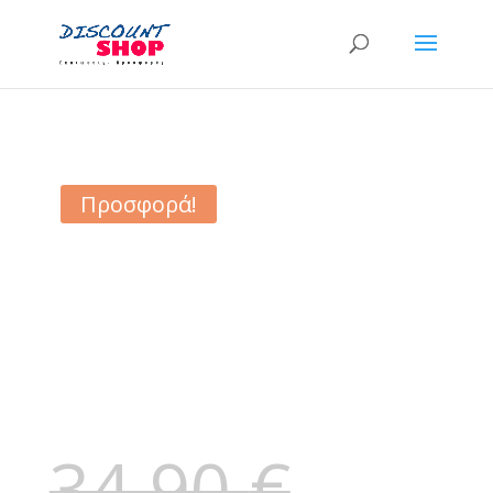
Προσφορά!
34,90
€
Original