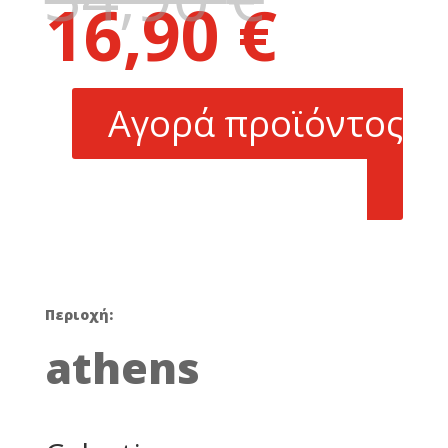
16,90
€
price
Η
was:
τρέχουσα
34,90 €.
τιμή
είναι:
Αγορά προϊόντος
16,90 €.
Περιοχή:
athens