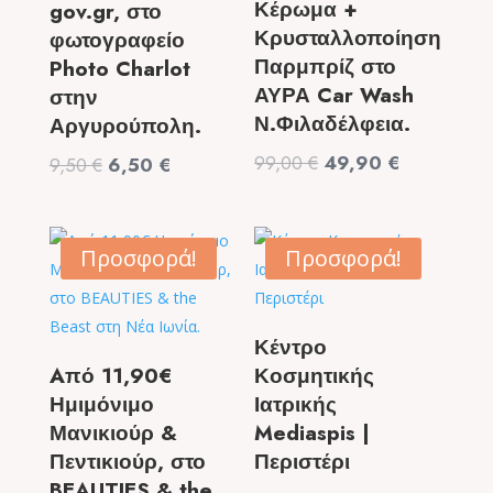
Κέρωμα +
gov.gr, στο
Κρυσταλλοποίηση
φωτογραφείο
Παρμπρίζ στο
Photo Charlot
ΑΥΡΑ Car Wash
στην
Ν.Φιλαδέλφεια.
Αργυρούπολη.
Original
Η
99,00
€
49,90
€
Original
Η
9,50
€
6,50
€
price
τρέχουσα
price
τρέχουσα
was:
τιμή
was:
τιμή
99,00 €.
είναι:
9,50 €.
είναι:
Προσφορά!
Προσφορά!
49,90 €.
6,50 €.
Κέντρο
Aπό 11,90€
Κοσμητικής
Ημιμόνιμο
Ιατρικής
Μανικιούρ &
Mediaspis |
Πεντικιούρ, στο
Περιστέρι
BEAUTIES & the