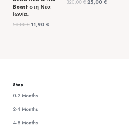
Original
Η
320,00
€
25,00
€
Beast στη Νέα
price
τρέχουσα
Ιωνία.
was:
τιμή
Original
Η
20,00
€
11,90
€
320,00 €.
είναι:
price
τρέχουσα
25,00 €.
was:
τιμή
20,00 €.
είναι:
11,90 €.
Shop
0-2 Months
2-4 Months
4-8 Months