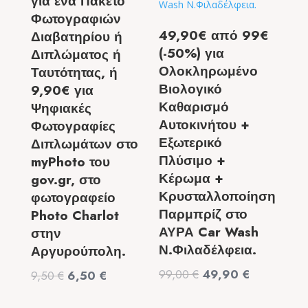
για ένα Πακέτο
Φωτογραφιών
49,90€ από 99€
Διαβατηρίου ή
(-50%) για
Διπλώματος ή
Ολοκληρωμένο
Ταυτότητας, ή
Βιολογικό
9,90€ για
Καθαρισμό
Ψηφιακές
Αυτοκινήτου +
Φωτογραφίες
Εξωτερικό
Διπλωμάτων στο
Πλύσιμο +
myPhoto του
Κέρωμα +
gov.gr, στο
Κρυσταλλοποίηση
φωτογραφείο
Παρμπρίζ στο
Photo Charlot
ΑΥΡΑ Car Wash
στην
Ν.Φιλαδέλφεια.
Αργυρούπολη.
Original
Η
99,00
€
49,90
€
Original
Η
9,50
€
6,50
€
price
τρέχουσα
price
τρέχουσα