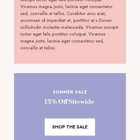
Vivamus magna justo, lacinia eget consectetur
sed, convallis at tellus. Curabitur arcu erat,
accumsan id imperdiet et, porttitor at s Donec
sollicitudin molestie malesuada. Vivamus suscipit
tortor eget felis porttitor volutpat. Vivamus
magna justo, lacinia eget consectetur sed,
convallis at tellus.
SUMMER SALE
15% Off Sitewide
SHOP THE SALE