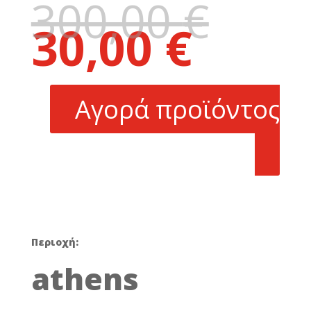
300,00
€
Original
30,00
€
price
Η
was:
τρέχουσα
300,00 €.
τιμή
είναι:
Αγορά προϊόντος
30,00 €.
Περιοχή:
athens