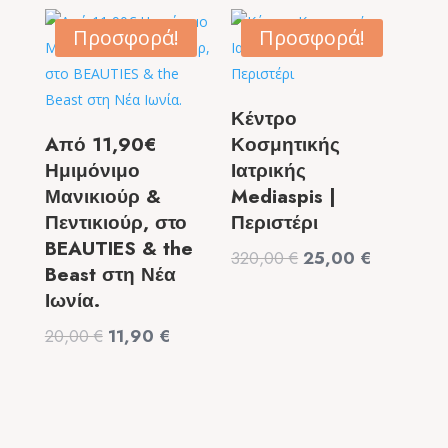
was:
τιμή
was:
τιμή
99,00 €.
είναι:
9,50 €.
είναι:
Προσφορά!
Προσφορά!
49,90 €.
6,50 €.
Κέντρο
Aπό 11,90€
Κοσμητικής
Ημιμόνιμο
Ιατρικής
Μανικιούρ &
Mediaspis |
Πεντικιούρ, στο
Περιστέρι
BEAUTIES & the
Original
Η
320,00
€
25,00
€
Beast στη Νέα
price
τρέχουσα
Ιωνία.
was:
τιμή
Original
Η
20,00
€
11,90
€
320,00 €.
είναι:
price
τρέχουσα
25,00 €.
was:
τιμή
20,00 €.
είναι:
11,90 €.