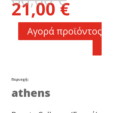
21,00
€
price
Η
was:
τρέχουσα
60,00 €.
τιμή
είναι:
Αγορά προϊόντος
21,00 €.
Περιοχή:
athens