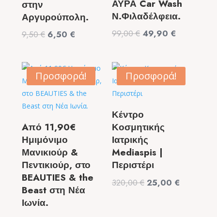
ΑΥΡΑ Car Wash
στην
Ν.Φιλαδέλφεια.
Αργυρούπολη.
Original
Η
99,00
€
49,90
€
Original
Η
9,50
€
6,50
€
price
τρέχουσα
price
τρέχουσα
was:
τιμή
was:
τιμή
99,00 €.
είναι:
9,50 €.
είναι:
Προσφορά!
Προσφορά!
49,90 €.
6,50 €.
Κέντρο
Aπό 11,90€
Κοσμητικής
Ημιμόνιμο
Ιατρικής
Μανικιούρ &
Mediaspis |
Πεντικιούρ, στο
Περιστέρι
BEAUTIES & the
Original
Η
320,00
€
25,00
€
Beast στη Νέα
price
τρέχουσα
Ιωνία.
was:
τιμή