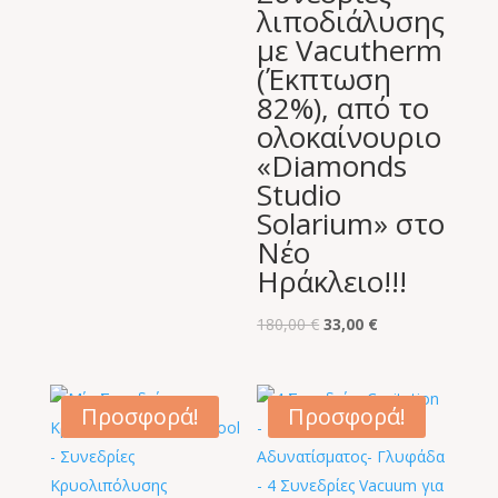
λιποδιάλυσης
με Vacutherm
(Έκπτωση
82%), από το
ολοκαίνουριο
«Diamonds
Studio
Solarium» στο
Νέο
Ηράκλειο!!!
Original
Η
180,00
€
33,00
€
price
τρέχουσα
was:
τιμή
180,00 €.
είναι:
Προσφορά!
Προσφορά!
33,00 €.