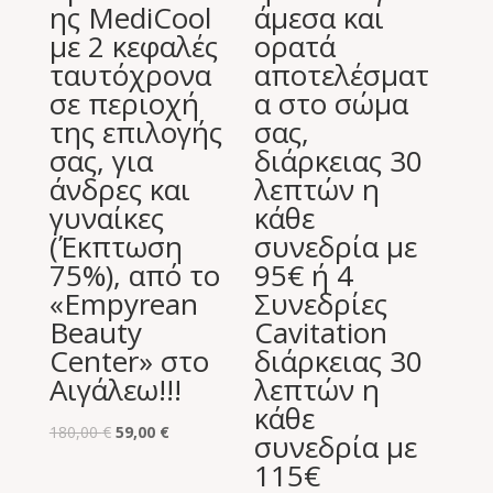
ης MediCool
άμεσα και
με 2 κεφαλές
ορατά
ταυτόχρονα
αποτελέσματ
σε περιοχή
α στο σώμα
της επιλογής
σας,
σας, για
διάρκειας 30
άνδρες και
λεπτών η
γυναίκες
κάθε
(Έκπτωση
συνεδρία με
75%), από το
95€ ή 4
«Empyrean
Συνεδρίες
Beauty
Cavitation
Center» στο
διάρκειας 30
Αιγάλεω!!!
λεπτών η
κάθε
Original
Η
180,00
€
59,00
€
συνεδρία με
price
τρέχουσα
115€
was:
τιμή