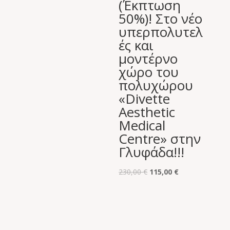
(Έκπτωση
180,00 €.
είναι:
50%)! Στο νέο
59,00 €.
υπερπολυτελ
ές και
μοντέρνο
χώρο του
πολυχώρου
«Divette
Aesthetic
Medical
Centre» στην
Γλυφάδα!!!
Original
Η
230,00
€
115,00
€
price
τρέχουσα
was:
τιμή
230,00 €.
είναι:
115,00 €.