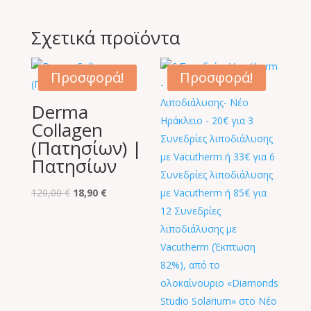
Σχετικά προϊόντα
Προσφορά!
Προσφορά!
Derma
Collagen
(Πατησίων) |
Πατησίων
Original
Η
120,00
€
18,90
€
price
τρέχουσα
was:
τιμή
120,00 €.
είναι:
18,90 €.