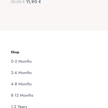
Original
Η
20,00
€
11,90
€
320,00 €.
είναι:
price
τρέχουσα
25,00 €.
was:
τιμή
20,00 €.
είναι:
11,90 €.
Shop
0-2 Months
2-4 Months
4-8 Months
8-12 Months
1-2 Years