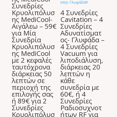
Συνεδρίες
Κρυολιπόλυσ
4 Συνεδρίες
ης MediCool-
Cavitation – 4
Αιγάλεω – 59€
Συνεδρίες
για Μία
Αδυνατίσματ
Συνεδρία
ος- Γλυφάδα –
Κρυολιπόλυσ
4 Συνεδρίες
ης MediCool
Vacuum για
με 2 κεφαλές
λιποδιάλυση,
ταυτόχρονα
διάρκειας 20
διάρκειας 50
λεπτών η
λεπτών σε
κάθε
περιοχή της
συνεδρία με
επιλογής σας
60€, ή 4
ή 89€ για 2
Συνεδρίες
Συνεδρίες
Ραδιοσυχνοτ
Κρυολιπόλυσ
ήτων RF για