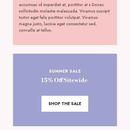
accumsan id imperdiet et, porttitor at s Donec
sollicitudin molestie malesuada. Vivamus suscipit
tortor eget felis porttitor volutpat. Vivamus
magna justo, lacinia eget consectetur sed,
convallis at tellus.
SUMMER SALE
15% Off Sitewide
SHOP THE SALE