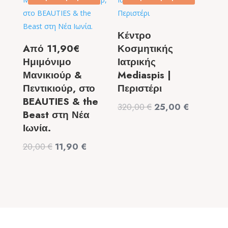
49,90 €.
6,50 €.
Κέντρο
Aπό 11,90€
Κοσμητικής
Ημιμόνιμο
Ιατρικής
Μανικιούρ &
Mediaspis |
Πεντικιούρ, στο
Περιστέρι
BEAUTIES & the
Original
Η
320,00
€
25,00
€
Beast στη Νέα
price
τρέχουσα
Ιωνία.
was:
τιμή
Original
Η
20,00
€
11,90
€
320,00 €.
είναι:
price
τρέχουσα
25,00 €.
was:
τιμή
20,00 €.
είναι:
11,90 €.