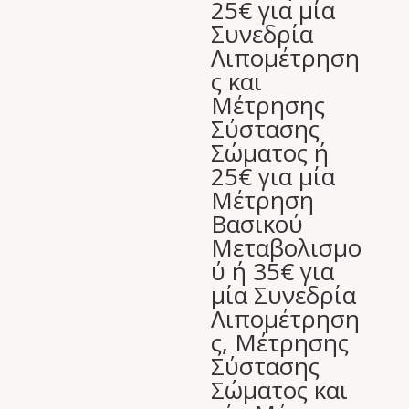
25€ για μία
was:
τιμή
Συνεδρία
280,00 €.
είναι:
Λιπομέτρηση
49,00 €.
ς και
Μέτρησης
Σύστασης
Σώματος ή
25€ για μία
Μέτρηση
Βασικού
Μεταβολισμο
ύ ή 35€ για
μία Συνεδρία
Λιπομέτρηση
ς, Μέτρησης
Σύστασης
Σώματος και