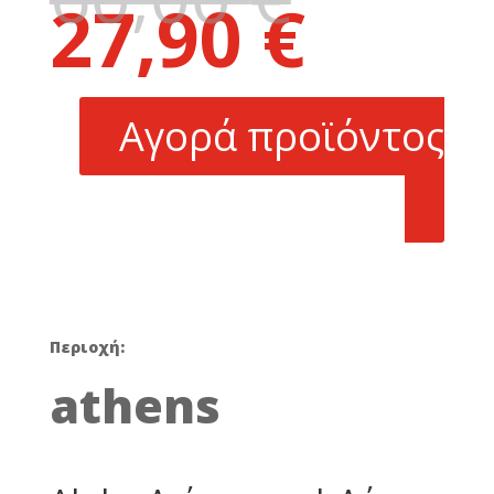
27,90
€
price
Η
was:
τρέχουσα
60,00 €.
τιμή
είναι:
Αγορά προϊόντος
27,90 €.
Περιοχή:
athens