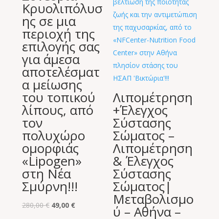
Κρυολιπόλυσ
ης σε μια
περιοχή της
επιλογής σας
για άμεσα
αποτελέσματ
α μείωσης
του τοπικού
Λιπομέτρηση
λίπους, από
+Έλεγχος
τον
Σύστασης
πολυχώρο
Σώματος –
ομορφιάς
Λιπομέτρηση
«Lipogen»
& Έλεγχος
στη Νέα
Σύστασης
Σμύρνη!!!
Σώματος|
Μεταβολισμο
Original
Η
280,00
€
49,00
€
ύ – Αθήνα –
price
τρέχουσα