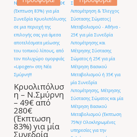
16,00 €.
29,00 €.
Κρυολιπόλυσ
η – Ν.Σμύρνη
– 49€ από
280€
(Έκπτωση
83%) για μία
Συνεδρία