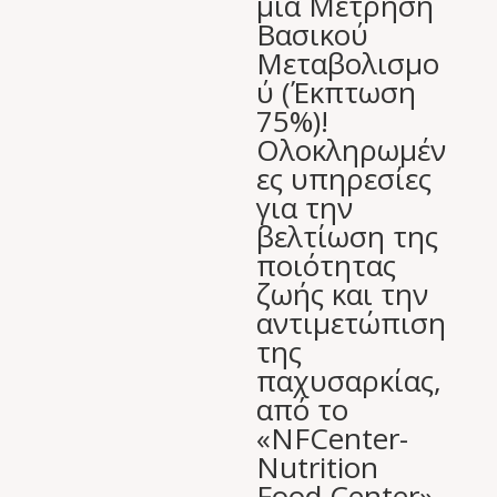
μία Μέτρηση
Βασικού
Μεταβολισμο
ύ (Έκπτωση
75%)!
Ολοκληρωμέν
ες υπηρεσίες
για την
βελτίωση της
ποιότητας
ζωής και την
αντιμετώπιση
της
παχυσαρκίας,
από το
«NFCenter-
Nutrition
Food Center»