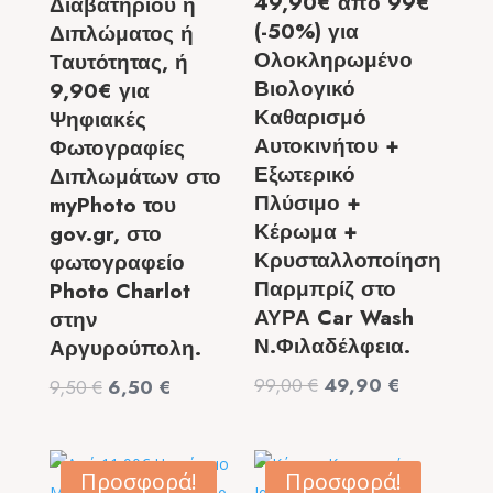
49,90€ από 99€
Διαβατηρίου ή
(-50%) για
Διπλώματος ή
Ολοκληρωμένο
Ταυτότητας, ή
Βιολογικό
9,90€ για
Καθαρισμό
Ψηφιακές
Αυτοκινήτου +
Φωτογραφίες
Εξωτερικό
Διπλωμάτων στο
Πλύσιμο +
myPhoto του
Κέρωμα +
gov.gr, στο
Κρυσταλλοποίηση
φωτογραφείο
Παρμπρίζ στο
Photo Charlot
ΑΥΡΑ Car Wash
στην
Ν.Φιλαδέλφεια.
Αργυρούπολη.
Original
Η
99,00
€
49,90
€
Original
Η
9,50
€
6,50
€
price
τρέχουσα
price
τρέχουσα
was:
τιμή
was:
τιμή
99,00 €.
είναι:
9,50 €.
είναι:
Προσφορά!
Προσφορά!