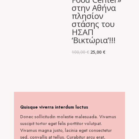
στην Αθήνα
πλησίον
στάσης του
ΗΣΑΠ
‘Βικτώρια’!!!
Original
Η
100,00
€
25,00
€
price
τρέχουσα
was:
τιμή
100,00 €.
είναι:
25,00 €.
Quisque viverra interdum luctus
Donec sollicitudin molestie malesuada. Vivamus
suscipit tortor eget felis porttitor volutpat.
Vivamus magna justo, lacinia eget consectetur
sed, convallis at tellus. Curabitur arcu erat,