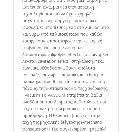
λιπαναρρόφησης στην αισθητική ιατρική. Το
Cavitation είναι μία νέα επαναστατική
τεχνολογία που μέσω ήχου χαμηλής
συχνότητας δημιουργεί μικροσκοπικές
φυσαλίδες υποπίεσης μέσα στο λιπώδη ιστό
και γύρω από τα λιποκύτταρα που καθώς
καταρρέουν καταστρέφουν την κυτταρική
μεμβράνη άρα και την δομή των
λιποκυττάρων (lipolytic effect). Το φαινόμενο
λέγεται cavitation effect "σπηλαίωση»" και
είναι μια μέθοδος ανώδυνη, απόλυτα
ασφαλής και χωρίς επιπλοκές και είναι μια
ολοκληρωμένη θεραπεία κατά του τοπικού
πάχους, της κυτταρίτιδας και της χαλάρωσης.
Vacuum Το VACUUM επιτρέπει τη βαθιά
αναδόμηση του δέρματος, καθιστώντας την
αρχιτεκτονική του δερματικού ιστού πιο
ομοιόμορφη. Η θεραπεία βασίζεται στην
αρχή της μηχανικής διέγερσης («mechano-
transduction»). Πιο συγκεκριμένα, η κεφαλή