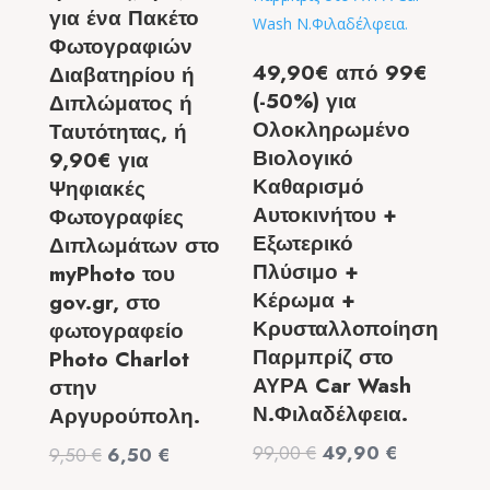
για ένα Πακέτο
Φωτογραφιών
49,90€ από 99€
Διαβατηρίου ή
(-50%) για
Διπλώματος ή
Ολοκληρωμένο
Ταυτότητας, ή
Βιολογικό
9,90€ για
Καθαρισμό
Ψηφιακές
Αυτοκινήτου +
Φωτογραφίες
Εξωτερικό
Διπλωμάτων στο
Πλύσιμο +
myPhoto του
Κέρωμα +
gov.gr, στο
Κρυσταλλοποίηση
φωτογραφείο
Παρμπρίζ στο
Photo Charlot
ΑΥΡΑ Car Wash
στην
Ν.Φιλαδέλφεια.
Αργυρούπολη.
Original
Η
99,00
€
49,90
€
Original
Η
9,50
€
6,50
€
price
τρέχουσα
price
τρέχουσα