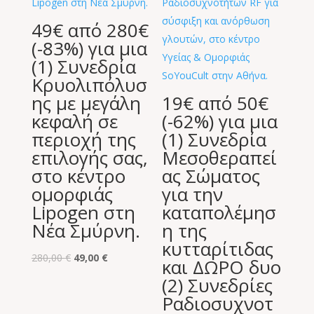
49€ από 280€
(-83%) για μια
(1) Συνεδρία
Κρυολιπόλυσ
ης με μεγάλη
19€ από 50€
κεφαλή σε
(-62%) για μια
περιοχή της
(1) Συνεδρία
επιλογής σας,
Μεσοθεραπεί
στο κέντρο
ας Σώματος
ομορφιάς
για την
Lipogen στη
καταπολέμησ
Νέα Σμύρνη.
η της
κυτταρίτιδας
Original
Η
280,00
€
49,00
€
και ΔΩΡΟ δυο
price
τρέχουσα
(2) Συνεδρίες
was:
τιμή
Ραδιοσυχνοτ
280,00 €.
είναι: