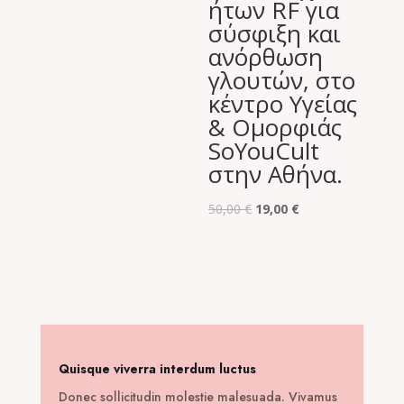
ήτων RF για
49,00 €.
σύσφιξη και
ανόρθωση
γλουτών, στο
κέντρο Υγείας
& Ομορφιάς
SoYouCult
στην Αθήνα.
Original
Η
50,00
€
19,00
€
price
τρέχουσα
was:
τιμή
50,00 €.
είναι:
19,00 €.
Quisque viverra interdum luctus
Donec sollicitudin molestie malesuada. Vivamus