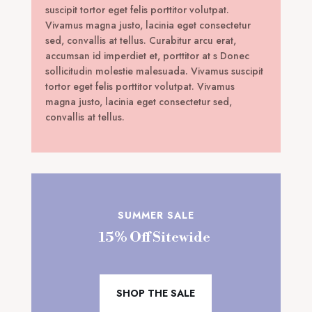
suscipit tortor eget felis porttitor volutpat.
Vivamus magna justo, lacinia eget consectetur
sed, convallis at tellus. Curabitur arcu erat,
accumsan id imperdiet et, porttitor at s Donec
sollicitudin molestie malesuada. Vivamus suscipit
tortor eget felis porttitor volutpat. Vivamus
magna justo, lacinia eget consectetur sed,
convallis at tellus.
SUMMER SALE
15% Off Sitewide
SHOP THE SALE