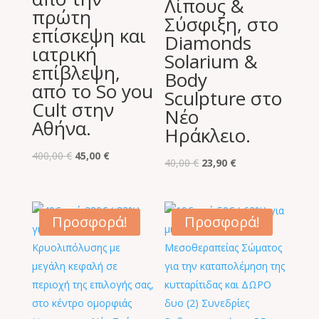
Λίπους &
πρώτη
Σύσφιξη, στο
επίσκεψη και
Diamonds
ιατρική
Solarium &
επίβλεψη,
Body
από το So you
Sculpture στο
Cult στην
Νέο
Αθήνα.
Ηράκλειο.
Original
Η
400,00
€
45,00
€
Original
Η
40,00
€
23,90
€
price
τρέχουσα
price
τρέχουσα
was:
τιμή
was:
τιμή
400,00 €.
είναι:
40,00 €.
είναι:
Προσφορά!
Προσφορά!
45,00 €.
23,90 €.