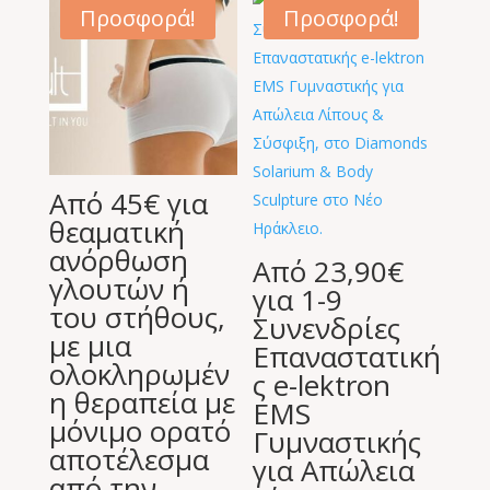
Προσφορά!
Προσφορά!
Από 45€ για
θεαματική
ανόρθωση
Από 23,90€
γλουτών ή
για 1-9
του στήθους,
Συνενδρίες
με μια
Επαναστατική
ολοκληρωμέν
ς e-lektron
η θεραπεία με
EMS
μόνιμο ορατό
Γυμναστικής
αποτέλεσμα
για Απώλεια
από την