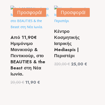
was:
τιμή
was:
τιμή
99,00 €.
είναι:
9,50 €.
είναι:
Προσφορά!
Προσφορά!
49,90 €.
6,50 €.
Κέντρο
Aπό 11,90€
Κοσμητικής
Ημιμόνιμο
Ιατρικής
Μανικιούρ &
Mediaspis |
Πεντικιούρ, στο
Περιστέρι
BEAUTIES & the
Original
Η
320,00
€
25,00
€
Beast στη Νέα
price
τρέχουσα
Ιωνία.
was:
τιμή
Original
Η
20,00
€
11,90
€
320,00 €.
είναι:
price
τρέχουσα
25,00 €.
was:
τιμή
20,00 €.
είναι: