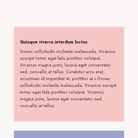
was:
τιμή
270,00 €.
είναι:
30,00 €.
Quisque viverra interdum luctus
Donec sollicitudin molestie malesuada. Vivamus
suscipit tortor eget felis porttitor volutpat.
Vivamus magna justo, lacinia eget consectetur
sed, convallis at tellus. Curabitur arcu erat,
accumsan id imperdiet et, porttitor at s Donec
sollicitudin molestie malesuada. Vivamus suscipit
tortor eget felis porttitor volutpat. Vivamus
magna justo, lacinia eget consectetur sed,
convallis at tellus.