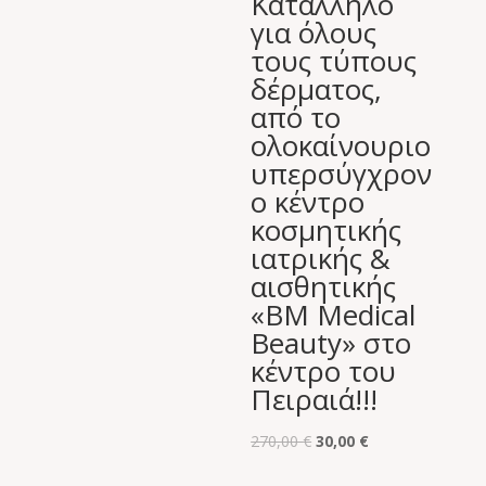
Κατάλληλο
για όλους
τους τύπους
δέρματος,
από το
ολοκαίνουριο
υπερσύγχρον
ο κέντρο
κοσμητικής
ιατρικής &
αισθητικής
«BM Medical
Beauty» στο
κέντρο του
Πειραιά!!!
Original
Η
270,00
€
30,00
€
price
τρέχουσα