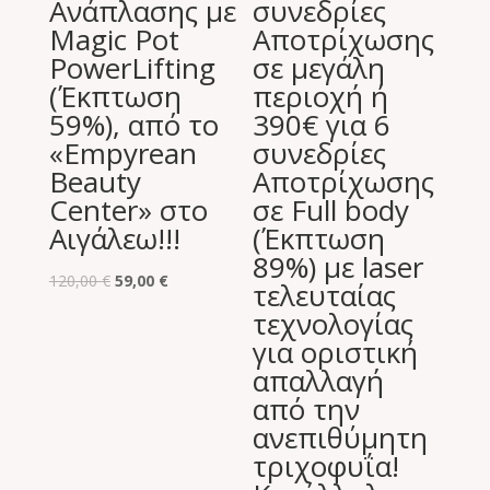
Ανάπλασης με
συνεδρίες
Magic Pot
Aποτρίχωσης
PowerLifting
σε μεγάλη
(Έκπτωση
περιοχή ή
59%), από το
390€ για 6
«Empyrean
συνεδρίες
Beauty
Aποτρίχωσης
Center» στο
σε Full body
Αιγάλεω!!!
(Έκπτωση
89%) με laser
Original
Η
120,00
€
59,00
€
τελευταίας
price
τρέχουσα
τεχνολογίας
was:
τιμή
για οριστική
120,00 €.
είναι:
απαλλαγή
59,00 €.
από την
ανεπιθύμητη
τριχοφυΐα!