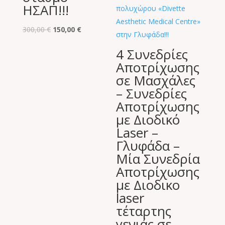
ΗΣΑΠ!!!
Original
Η
300,00
€
150,00
€
price
τρέχουσα
4 Συνεδρίες
was:
τιμή
Αποτρίχωσης
300,00 €.
είναι:
σε Μασχάλες
150,00 €.
– Συνεδρίες
Αποτρίχωσης
με Διοδικό
Laser –
Γλυφάδα –
Μία Συνεδρία
Αποτρίχωσης
με Διοδικο
laser
τέταρτης
γενιάς σε