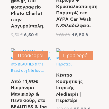
Κέρωμα +
gov.gr, στο
Κρυσταλλοποίηση
φωτογραφείο
Παρμπρίζ στο
Photo Charlot
ΑΥΡΑ Car Wash
στην
Ν.Φιλαδέλφεια.
Αργυρούπολη.
Original
Η
99,00
€
49,90
€
Original
Η
9,50
€
6,50
€
price
τρέχουσα
price
τρέχουσα
was:
τιμή
was:
τιμή
99,00 €.
είναι:
9,50 €.
είναι:
Προσφορά!
Προσφορά!
49,90 €.
6,50 €.
Κέντρο
Aπό 11,90€
Κοσμητικής
Ημιμόνιμο
Ιατρικής
Μανικιούρ &
Mediaspis |
Πεντικιούρ, στο
Περιστέρι
BEAUTIES & the
Original
Η