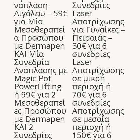
νάπλαση-
Συνεδρίες
Αιγάλεω – 59€
Laser
για Μία
Αποτρίχωσης
Μεσοθεραπεί
για Γυναίκες –
α Προσώπου
Πειραιάς –
με Dermapen
30€ για 6
ΚΑΙ Μία
συνεδρίες
Συνεδρία
Laser
Ανάπλασης με
Aποτρίχωσης
Magic Pot
σε μικρή
PowerLifting
περιοχή ή
ή 99€ για 2
70€ για 6
Μεσοθεραπεί
συνεδρίες
ες Προσώπου
Aποτρίχωσης
με Dermapen
σε μεσαία
ΚΑΙ 2
περιοχή ή
Συνεδρίες
150€ για 6