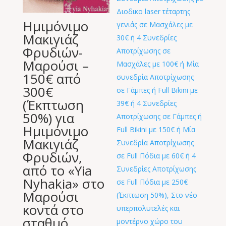
Ημιμόνιμο
Μακιγιάζ
Φρυδιών-
Μαρούσι –
150€ από
300€
(Έκπτωση
50%) για
Ημιμόνιμο
Μακιγιάζ
Φρυδιών,
από το «Υia
Nyhakia» στο
Μαρούσι
κοντά στο
σταθμό