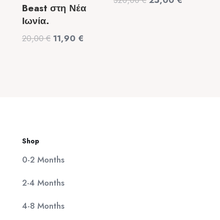
320,00
€
25,00
€
Beast στη Νέα
price
τρέχουσα
Ιωνία.
was:
τιμή
Original
Η
20,00
€
11,90
€
320,00 €.
είναι:
price
τρέχουσα
25,00 €.
was:
τιμή
20,00 €.
είναι:
11,90 €.
Shop
0-2 Months
2-4 Months
4-8 Months