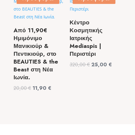
49,90 €.
6,50 €.
Κέντρο
Aπό 11,90€
Κοσμητικής
Ημιμόνιμο
Ιατρικής
Μανικιούρ &
Mediaspis |
Πεντικιούρ, στο
Περιστέρι
BEAUTIES & the
Original
Η
320,00
€
25,00
€
Beast στη Νέα
price
τρέχουσα
Ιωνία.
was:
τιμή
Original
Η
20,00
€
11,90
€
320,00 €.
είναι:
price
τρέχουσα
25,00 €.
was:
τιμή
20,00 €.
είναι:
11,90 €.