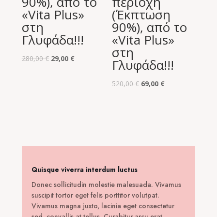
90%), από το
περιοχή
«Vita Plus»
(Έκπτωση
στη
90%), από το
Γλυφάδα!!!
«Vita Plus»
στη
Original
Η
280,00
€
29,00
€
Γλυφάδα!!!
price
τρέχουσα
was:
τιμή
Original
Η
520,00
€
69,00
€
280,00 €.
είναι:
price
τρέχουσα
29,00 €.
was:
τιμή
520,00 €.
είναι:
69,00 €.
Quisque viverra interdum luctus
Donec sollicitudin molestie malesuada. Vivamus
suscipit tortor eget felis porttitor volutpat.
Vivamus magna justo, lacinia eget consectetur
sed, convallis at tellus. Curabitur arcu erat,