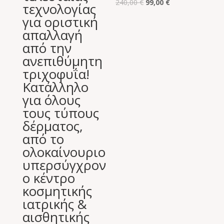
Original
Η
240,00
€
99,00
€
τεχνολογίας
price
τρέχουσα
για οριστική
was:
τιμή
απαλλαγή
240,00 €.
είναι:
από την
99,00 €.
ανεπιθύμητη
τριχοφυΐα!
Κατάλληλο
για όλους
τους τύπους
δέρματος,
από το
ολοκαίνουριο
υπερσύγχρον
ο κέντρο
κοσμητικής
ιατρικής &
αισθητικής