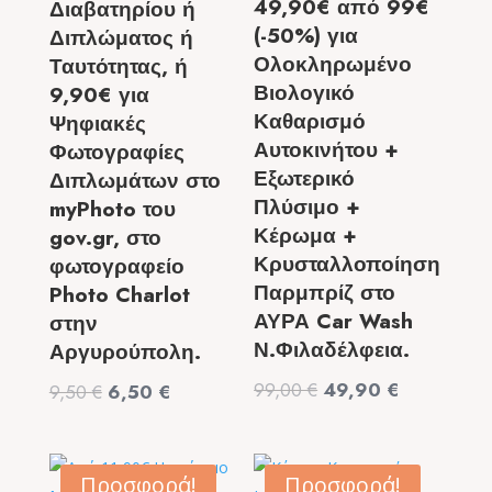
49,90€ από 99€
Διαβατηρίου ή
(-50%) για
Διπλώματος ή
Ολοκληρωμένο
Ταυτότητας, ή
Βιολογικό
9,90€ για
Καθαρισμό
Ψηφιακές
Αυτοκινήτου +
Φωτογραφίες
Εξωτερικό
Διπλωμάτων στο
Πλύσιμο +
myPhoto του
Κέρωμα +
gov.gr, στο
Κρυσταλλοποίηση
φωτογραφείο
Παρμπρίζ στο
Photo Charlot
ΑΥΡΑ Car Wash
στην
Ν.Φιλαδέλφεια.
Αργυρούπολη.
Original
Η
99,00
€
49,90
€
Original
Η
9,50
€
6,50
€
price
τρέχουσα
price
τρέχουσα
was:
τιμή
was:
τιμή
99,00 €.
είναι:
9,50 €.
είναι:
Προσφορά!
Προσφορά!