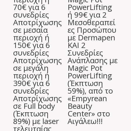
70€ για 6
PowerLifting
συνεδρίες
ή 99€ για 2
Aποτρίχωσης
Μεσοθεραπεί
σε μεσαία
ες Προσώπου
περιοχή ή
με Dermapen
150€ για 6
ΚΑΙ 2
συνεδρίες
Συνεδρίες
Aποτρίχωσης
Ανάπλασης με
σε μεγάλη
Magic Pot
περιοχή ή
PowerLifting
390€ για 6
(Έκπτωση
συνεδρίες
59%), από το
Aποτρίχωσης
«Empyrean
σε Full body
Beauty
(Έκπτωση
Center» στο
89%) με laser
Αιγάλεω!!!
τελευταίας