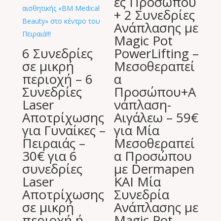
ες Προσώπου
+ 2 Συνεδρίες
Ανάπλασης με
Magic Pot
6 Συνεδρίες
PowerLifting –
σε μικρή
Μεσοθεραπεί
περιοχή – 6
α
Συνεδρίες
Προσώπου+Α
Laser
νάπλαση-
Αποτρίχωσης
Αιγάλεω – 59€
για Γυναίκες –
για Μία
Πειραιάς –
Μεσοθεραπεί
30€ για 6
α Προσώπου
συνεδρίες
με Dermapen
Laser
ΚΑΙ Μία
Aποτρίχωσης
Συνεδρία
σε μικρή
Ανάπλασης με
περιοχή ή
Magic Pot