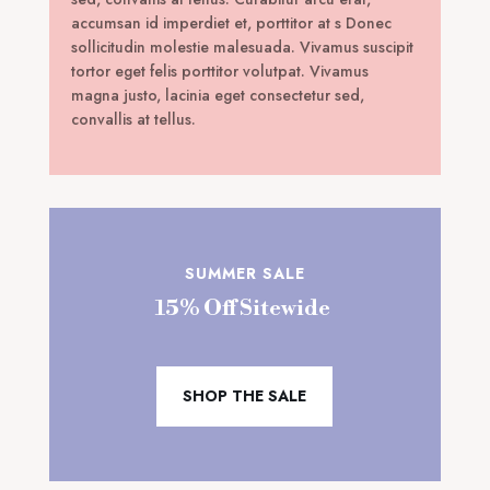
accumsan id imperdiet et, porttitor at s Donec
sollicitudin molestie malesuada. Vivamus suscipit
tortor eget felis porttitor volutpat. Vivamus
magna justo, lacinia eget consectetur sed,
convallis at tellus.
SUMMER SALE
15% Off Sitewide
SHOP THE SALE