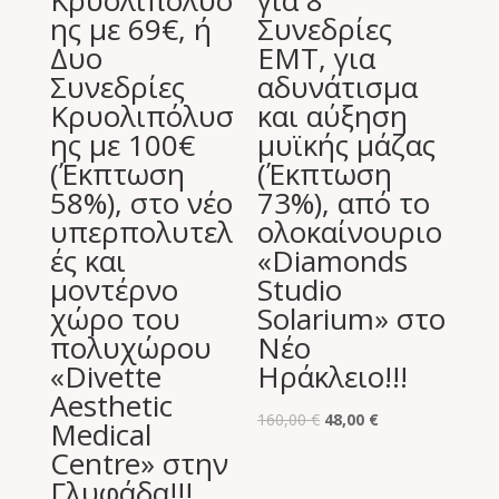
ης με 69€, ή
Συνεδρίες
Δυο
EMT, για
Συνεδρίες
αδυνάτισμα
Κρυολιπόλυσ
και αύξηση
ης με 100€
μυϊκής μάζας
(Έκπτωση
(Έκπτωση
58%), στο νέο
73%), από το
υπερπολυτελ
ολοκαίνουριο
ές και
«Diamonds
μοντέρνο
Studio
χώρο του
Solarium» στο
πολυχώρου
Νέο
«Divette
Ηράκλειο!!!
Aesthetic
Original
Η
160,00
€
48,00
€
Medical
price
τρέχουσα
Centre» στην
was:
τιμή
Γλυφάδα!!!