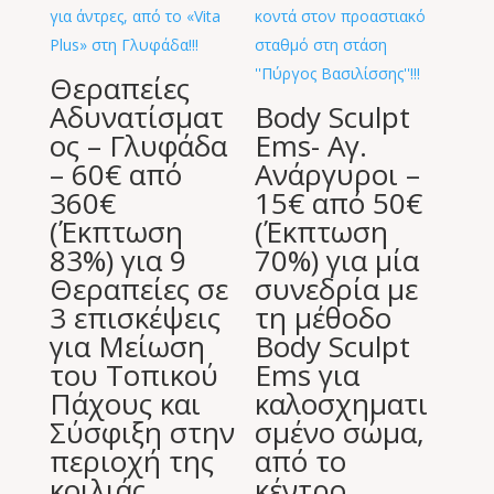
Θεραπείες
Αδυνατίσματ
Body Sculpt
ος – Γλυφάδα
Ems- Αγ.
– 60€ από
Ανάργυροι –
360€
15€ από 50€
(Έκπτωση
(Έκπτωση
83%) για 9
70%) για μία
Θεραπείες σε
συνεδρία με
3 επισκέψεις
τη μέθοδο
για Μείωση
Body Sculpt
του Τοπικού
Ems για
Πάχους και
καλοσχηματι
Σύσφιξη στην
σμένο σώμα,
περιοχή της
από το
κοιλιάς
κέντρο