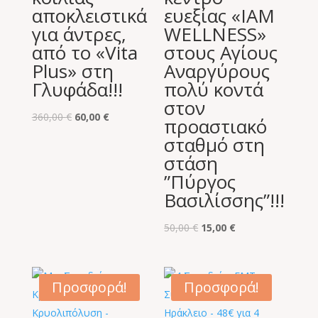
αποκλειστικά
ευεξίας «IAM
για άντρες,
WELLNESS»
από το «Vita
στους Αγίους
Plus» στη
Αναργύρους
Γλυφάδα!!!
πολύ κοντά
στον
Original
Η
360,00
€
60,00
€
προαστιακό
price
τρέχουσα
σταθμό στη
was:
τιμή
στάση
360,00 €.
είναι:
”Πύργος
60,00 €.
Βασιλίσσης”!!!
Original
Η
50,00
€
15,00
€
price
τρέχουσα
was:
τιμή
50,00 €.
είναι:
Προσφορά!
Προσφορά!
15,00 €.