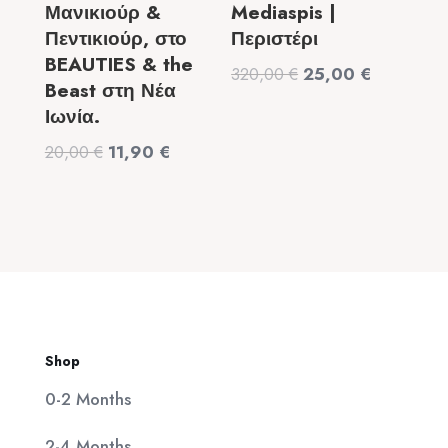
Μανικιούρ &
Mediaspis |
Πεντικιούρ, στο
Περιστέρι
BEAUTIES & the
Original
Η
320,00
€
25,00
€
Beast στη Νέα
price
τρέχουσα
Ιωνία.
was:
τιμή
Original
Η
20,00
€
11,90
€
320,00 €.
είναι:
price
τρέχουσα
25,00 €.
was:
τιμή
20,00 €.
είναι:
11,90 €.
Shop
0-2 Months
2-4 Months