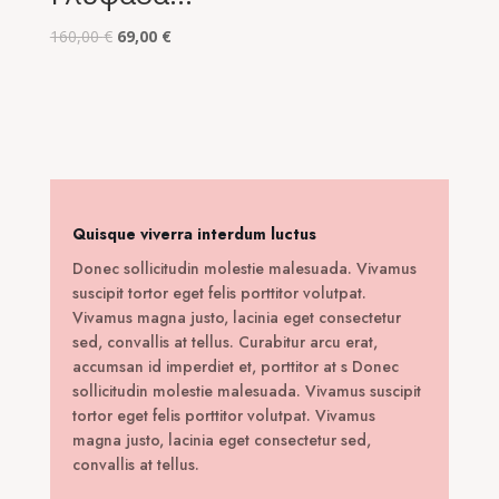
160,00 €.
είναι:
Original
Η
48,00 €.
160,00
€
69,00
€
price
τρέχουσα
was:
τιμή
160,00 €.
είναι:
69,00 €.
Quisque viverra interdum luctus
Donec sollicitudin molestie malesuada. Vivamus
suscipit tortor eget felis porttitor volutpat.
Vivamus magna justo, lacinia eget consectetur
sed, convallis at tellus. Curabitur arcu erat,
accumsan id imperdiet et, porttitor at s Donec
sollicitudin molestie malesuada. Vivamus suscipit
tortor eget felis porttitor volutpat. Vivamus
magna justo, lacinia eget consectetur sed,
convallis at tellus.