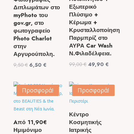
Εξωτερικό
Διπλωμάτων στο
Πλύσιμο +
myPhoto του
Κέρωμα +
gov.gr, στο
Κρυσταλλοποίηση
φωτογραφείο
Παρμπρίζ στο
Photo Charlot
ΑΥΡΑ Car Wash
στην
Ν.Φιλαδέλφεια.
Αργυρούπολη.
Original
Η
99,00
€
49,90
€
Original
Η
9,50
€
6,50
€
price
τρέχουσα
price
τρέχουσα
was:
τιμή
was:
τιμή
99,00 €.
είναι:
9,50 €.
είναι:
Προσφορά!
Προσφορά!
49,90 €.
6,50 €.
Κέντρο
Aπό 11,90€
Κοσμητικής
Ημιμόνιμο
Ιατρικής