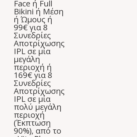
Face ή Full
Bikini ή Μέση
ή Ώμους ή
99€ για 8
Συνεδρίες
Αποτρίχωσης
IPL σε μία
μεγάλη
περιοχή ή
169€ για 8
Συνεδρίες
Αποτρίχωσης
IPL σε μία
πολύ μεγάλη
περιοχή
(Έκπτωση
90%), από το