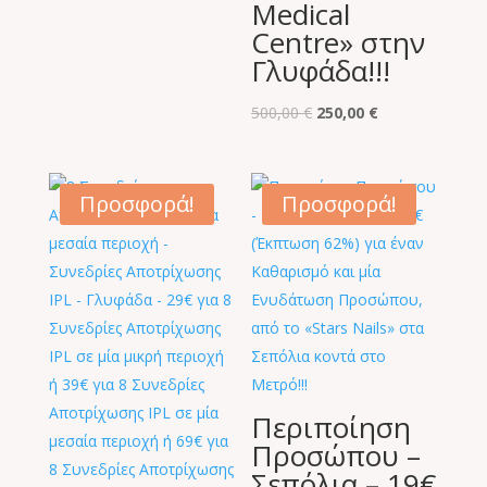
Medical
Centre» στην
Γλυφάδα!!!
Original
Η
500,00
€
250,00
€
price
τρέχουσα
was:
τιμή
500,00 €.
είναι:
Προσφορά!
Προσφορά!
250,00 €.
Περιποίηση
Προσώπου –
Σεπόλια – 19€