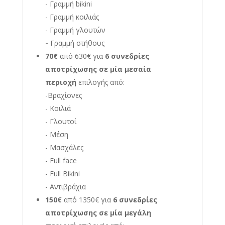
- Γραμμή bikini
- Γραμμή κοιλιάς
- Γραμμή γλουτών
-
Γραμμή στήθους
70€
από 630€ για
6 συνεδρίες
αποτρίχωσης σε μία μεσαία
περιοχή
επιλογής από:
-Βραχίονες
- Κοιλιά
- Γλουτοί
- Μέση
- Μασχάλες
- Full face
- Full Bikini
- Αντιβράχια
150€
από 1350€
για
6 συνεδρίες
αποτρίχωσης σε μία μεγάλη