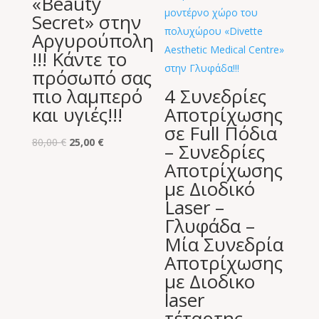
«Beauty
Secret» στην
Αργυρούπολη
!!! Κάντε το
πρόσωπό σας
πιο λαμπερό
4 Συνεδρίες
και υγιές!!!
Αποτρίχωσης
σε Full Πόδια
Original
Η
80,00
€
25,00
€
– Συνεδρίες
price
τρέχουσα
Αποτρίχωσης
was:
τιμή
με Διοδικό
80,00 €.
είναι:
Laser –
25,00 €.
Γλυφάδα –
Μία Συνεδρία
Αποτρίχωσης
με Διοδικο
laser
τέταρτης