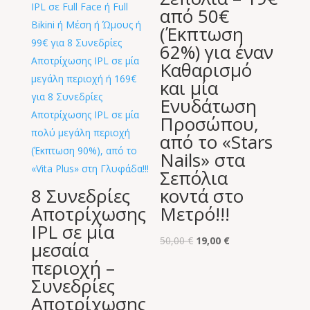
από 50€
(Έκπτωση
62%) για έναν
Καθαρισμό
και μία
Ενυδάτωση
Προσώπου,
από το «Stars
Nails» στα
Σεπόλια
8 Συνεδρίες
κοντά στο
Αποτρίχωσης
Μετρό!!!
IPL σε μία
Original
Η
50,00
€
19,00
€
μεσαία
price
τρέχουσα
περιοχή –
was:
τιμή
Συνεδρίες
50,00 €.
είναι:
Αποτρίχωσης