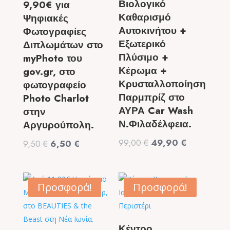
Βιολογικό
9,90€ για
Καθαρισμό
Ψηφιακές
Αυτοκινήτου +
Φωτογραφίες
Εξωτερικό
Διπλωμάτων στο
Πλύσιμο +
myPhoto του
Κέρωμα +
gov.gr, στο
Κρυσταλλοποίηση
φωτογραφείο
Παρμπρίζ στο
Photo Charlot
ΑΥΡΑ Car Wash
στην
Ν.Φιλαδέλφεια.
Αργυρούπολη.
Original
Η
99,00
€
49,90
€
Original
Η
9,50
€
6,50
€
price
τρέχουσα
price
τρέχουσα
was:
τιμή
was:
τιμή
99,00 €.
είναι:
9,50 €.
είναι:
Προσφορά!
Προσφορά!
49,90 €.
6,50 €.
Κέντρο