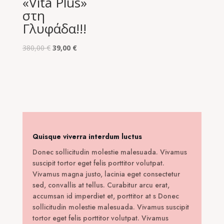
«Vita Plus»
στη
Γλυφάδα!!!
Original
Η
380,00
€
39,00
€
price
τρέχουσα
was:
τιμή
380,00 €.
είναι:
39,00 €.
Quisque viverra interdum luctus
Donec sollicitudin molestie malesuada. Vivamus
suscipit tortor eget felis porttitor volutpat.
Vivamus magna justo, lacinia eget consectetur
sed, convallis at tellus. Curabitur arcu erat,
accumsan id imperdiet et, porttitor at s Donec
sollicitudin molestie malesuada. Vivamus suscipit
tortor eget felis porttitor volutpat. Vivamus