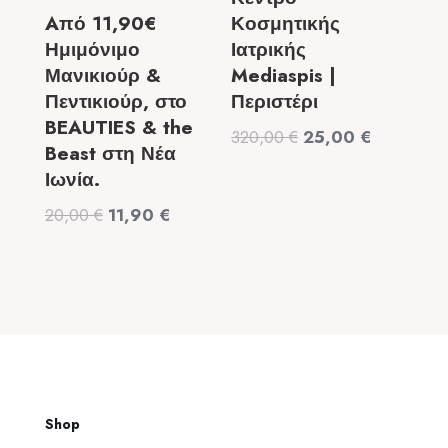
Aπό 11,90€
Κοσμητικής
Ημιμόνιμο
Ιατρικής
Μανικιούρ &
Mediaspis |
Πεντικιούρ, στο
Περιστέρι
BEAUTIES & the
Original
Η
320,00
€
25,00
€
Beast στη Νέα
price
τρέχουσα
Ιωνία.
was:
τιμή
Original
Η
20,00
€
11,90
€
320,00 €.
είναι:
price
τρέχουσα
25,00 €.
was:
τιμή
20,00 €.
είναι:
11,90 €.
Shop