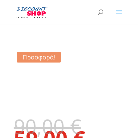
Προσφορά!
90,00
€
Original
price
Η