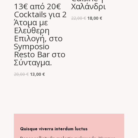
13€ από 20€
Χαλάνδρι
Cocktails για 2
Original
Η
22,00
€
18,00
€
Άτομα με
price
τρέχουσα
Ελεύθερη
was:
τιμή
Επιλογή, στο
22,00 €.
είναι:
Symposio
18,00 €.
Resto Bar στο
Σύνταγμα.
Original
Η
20,00
€
13,00
€
price
τρέχουσα
was:
τιμή
20,00 €.
είναι:
13,00 €.
Quisque viverra interdum luctus