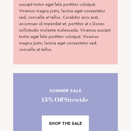
suscipit tortor eget felis porttitor volutpat.
Vivamus magna justo, lacinia eget consectetur
sed, convallis at tellus. Curabitur arcu erat,
accumsan id imperdiet et, porttitor at s Donec
sollicitudin molestie malesuada. Vivamus suscipit
tortor eget felis porttitor volutpat. Vivamus
magna justo, lacinia eget consectetur sed,
convallis at tellus.
SUMMER SALE
15% Off Sitewide
SHOP THE SALE