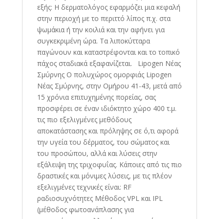
εξής: Η δερματολόγος εφαρμόζει μια κεφαλή
στην περιοχή με το περιττό λίπος π.χ. στα
ψωμάκια ή την κοιλιά και την αφήνει για
συγκεκριμένη ώρα. Τα λιποκύτταρα
παγώνουν και καταστρέφονται και το τοπικό
πάχος σταδιακά εξαφανίζεται. Lipogen Νέας
Σμύρνης Ο πολυχώρος ομορφιάς Lipogen
Νέας Σμύρνης, στην Ομήρου 41-43, μετά από
15 χρόνια επιτυχημένης πορείας, σας
προσφέρει σε έναν ιδιόκτητο χώρο 400 τ.μ.
τις πιο εξελιγμένες μεθόδους
αποκατάστασης και πρόληψης σε ό,τι αφορά
την υγεία του δέρματος, του σώματος και
του προσώπου, αλλά και λύσεις στην
εξάλειψη της τριχοφυΐας. Κάποιες από τις πιο
δραστικές και μόνιμες λύσεις, με τις πλέον
εξελιγμένες τεχνικές είναι: RF
ραδιοσυχνότητες Μέθοδος VPL και IPL
(μέθοδος φωτοανάπλασης για