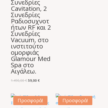
Συνεδρίες
Cavitation, 2
Συνεδρίες
Ραδιοσυχνοτ
ήτων RF και 2
Συνεδρίες
Vacuum, στο
ινστιτούτο
ομορφιάς
Glamour Med
Spa στο
Αιγάλεω.
Original
Η
1.490,00
€
59,00
€
price
τρέχουσα
was:
τιμή
1.490,00 €.
είναι:
Προσφορά!
Προσφορά!
59,00 €.