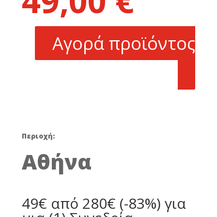
49,00
€
was:
τρέχουσα
280,00 €.
τιμή
είναι:
Αγορά προϊόντος
49,00 €.
Περιοχή:
Αθήνα
49€ από 280€ (-83%) για