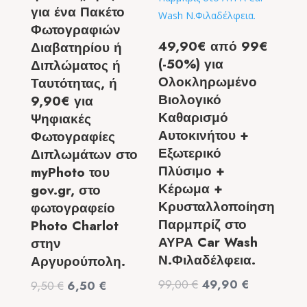
για ένα Πακέτο
Φωτογραφιών
49,90€ από 99€
Διαβατηρίου ή
(-50%) για
Διπλώματος ή
Ολοκληρωμένο
Ταυτότητας, ή
Βιολογικό
9,90€ για
Καθαρισμό
Ψηφιακές
Αυτοκινήτου +
Φωτογραφίες
Εξωτερικό
Διπλωμάτων στο
Πλύσιμο +
myPhoto του
Κέρωμα +
gov.gr, στο
Κρυσταλλοποίηση
φωτογραφείο
Παρμπρίζ στο
Photo Charlot
ΑΥΡΑ Car Wash
στην
Ν.Φιλαδέλφεια.
Αργυρούπολη.
Original
Η
99,00
€
49,90
€
Original
Η
9,50
€
6,50
€
price
τρέχουσα
price
τρέχουσα