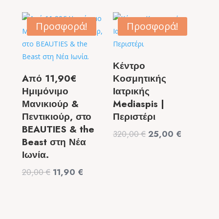
was:
τιμή
was:
τιμή
99,00 €.
είναι:
9,50 €.
είναι:
Προσφορά!
Προσφορά!
49,90 €.
6,50 €.
Κέντρο
Aπό 11,90€
Κοσμητικής
Ημιμόνιμο
Ιατρικής
Μανικιούρ &
Mediaspis |
Πεντικιούρ, στο
Περιστέρι
BEAUTIES & the
Original
Η
320,00
€
25,00
€
Beast στη Νέα
price
τρέχουσα
Ιωνία.
was:
τιμή
Original
Η
20,00
€
11,90
€
320,00 €.
είναι:
price
τρέχουσα
25,00 €.
was:
τιμή
20,00 €.
είναι: