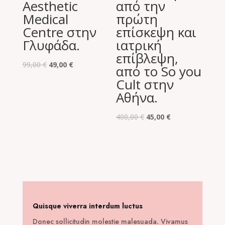
Aesthetic
από την
Medical
πρώτη
Centre στην
επίσκεψη και
Γλυφάδα.
ιατρική
επίβλεψη,
Original
Η
99,00
€
49,00
€
από το So you
price
τρέχουσα
Cult στην
was:
τιμή
Αθήνα.
99,00 €.
είναι:
49,00 €.
Original
Η
400,00
€
45,00
€
price
τρέχουσα
was:
τιμή
400,00 €.
είναι:
45,00 €.
Quisque viverra interdum luctus
Donec sollicitudin molestie malesuada. Vivamus