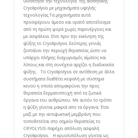
υιοθέτησε την τεχνολογία της αισθητικής
Cryolipolysis με μηχανήματα υψηλής
τεχνολογίας.Τα μηχανήματα αυτά
προσφέρουν άμεσο και ορατό αποτέλεσμα
από τη πρώτη φορά χωρίς παρενέργειες και
με ασφάλεια. Ετσι πριν την εκκίνηση της
ψύξης το Cryolipolysis δεύτερης γενιάς
ζεσταίνει την περιοχή θεραπείας ώστε να
υπάρχει πλήρης διαχωρισμός αίματος και
λίπους και στη συνέχεια αρχίζει η διαδικασία
ψύξης. Το Cryolipolysis σε αντίθεση με άλλα
συστήματα διαθέτει κεφαλή με σύστημα
κενού η οποία απομακρύνει την προς
θεραπεία δερματοπτυχή από τα ζωτικά
όργανα του ανθρώπου. Με αυτόν το τρόπο
η ψύξη γίνεται μακριά απο τα όργανα. Έτσι
μαζί με την αντιψυκτική μεμβράνη που
τοποθετείται στο σημείο θεραπείας το
CRYOLYSIS-παρέχει απόλυτη ασφαλή
Cryolipolysis. Η κρυολιπόλυση γίνεται ως