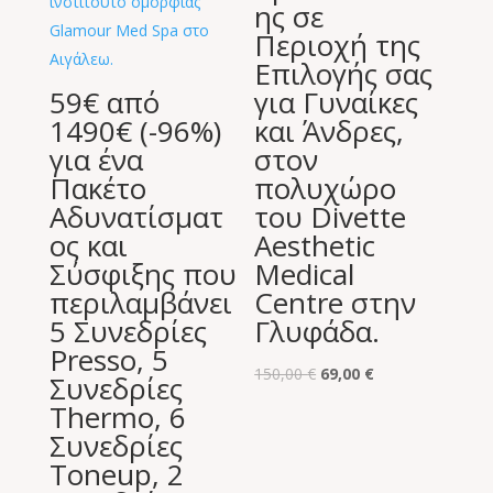
ης σε
Περιοχή της
Επιλογής σας
59€ από
για Γυναίκες
1490€ (-96%)
και Άνδρες,
για ένα
στον
Πακέτο
πολυχώρο
Αδυνατίσματ
του Divette
ος και
Aesthetic
Σύσφιξης που
Medical
περιλαμβάνει
Centre στην
5 Συνεδρίες
Γλυφάδα.
Presso, 5
Original
Η
150,00
€
69,00
€
Συνεδρίες
price
τρέχουσα
Thermo, 6
was:
τιμή
Συνεδρίες
150,00 €.
είναι:
Toneup, 2
69,00 €.