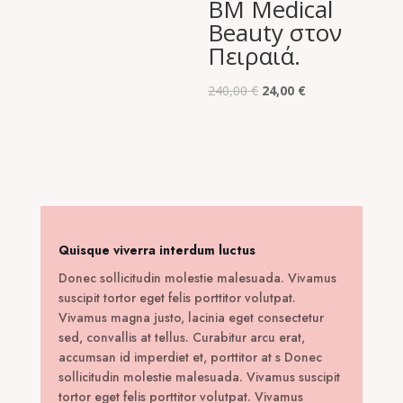
BM Medical
Beauty στον
Πειραιά.
Original
Η
240,00
€
24,00
€
price
τρέχουσα
was:
τιμή
240,00 €.
είναι:
24,00 €.
Quisque viverra interdum luctus
Donec sollicitudin molestie malesuada. Vivamus
suscipit tortor eget felis porttitor volutpat.
Vivamus magna justo, lacinia eget consectetur
sed, convallis at tellus. Curabitur arcu erat,
accumsan id imperdiet et, porttitor at s Donec
sollicitudin molestie malesuada. Vivamus suscipit
tortor eget felis porttitor volutpat. Vivamus