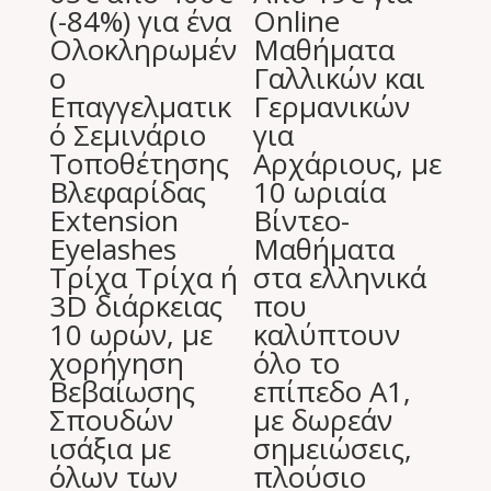
(-84%) για ένα
Online
Ολοκληρωμέν
Μαθήματα
ο
Γαλλικών και
Επαγγελματικ
Γερμανικών
ό Σεμινάριο
για
Τοποθέτησης
Αρχάριους, με
Βλεφαρίδας
10 ωριαία
Extension
Bίντεο-
Eyelashes
Mαθήματα
Τρίχα Τρίχα ή
στα ελληνικά
3D διάρκειας
που
10 ωρών, με
καλύπτουν
χορήγηση
όλο το
Βεβαίωσης
επίπεδο Α1,
Σπουδών
με δωρεάν
ισάξια με
σημειώσεις,
όλων των
πλούσιο