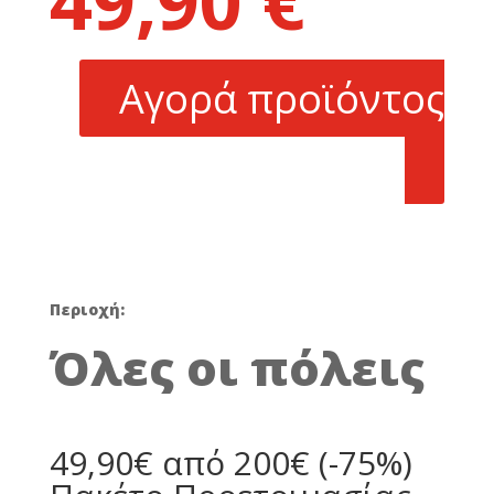
49,90
€
was:
τρέχουσα
200,00 €.
τιμή
είναι:
Αγορά προϊόντος
49,90 €.
Περιοχή:
Όλες οι πόλεις
49,90€ από 200€ (-75%)