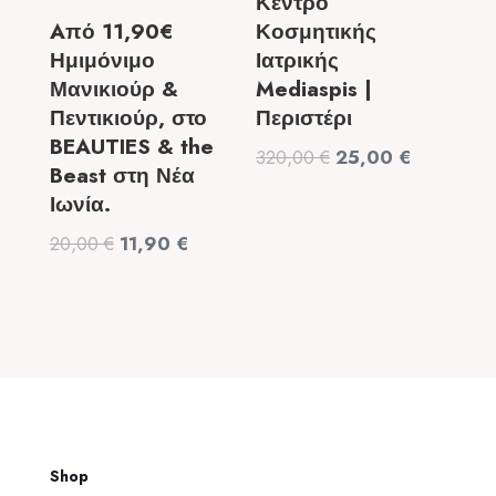
Κέντρο
Aπό 11,90€
Κοσμητικής
Ημιμόνιμο
Ιατρικής
Μανικιούρ &
Mediaspis |
Πεντικιούρ, στο
Περιστέρι
BEAUTIES & the
Original
Η
320,00
€
25,00
€
Beast στη Νέα
price
τρέχουσα
Ιωνία.
was:
τιμή
Original
Η
20,00
€
11,90
€
320,00 €.
είναι:
price
τρέχουσα
25,00 €.
was:
τιμή
20,00 €.
είναι:
11,90 €.
Shop