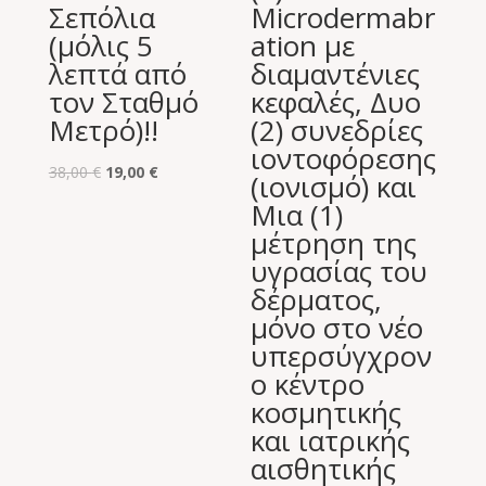
Σεπόλια
Microdermabr
(μόλις 5
ation με
λεπτά από
διαμαντένιες
τον Σταθμό
κεφαλές, Δυο
Μετρό)!!
(2) συνεδρίες
ιοντοφόρεσης
Original
Η
38,00
€
19,00
€
(ιονισμό) και
price
τρέχουσα
Μια (1)
was:
τιμή
μέτρηση της
38,00 €.
είναι:
υγρασίας του
19,00 €.
δέρματος,
μόνο στο νέο
υπερσύγχρον
ο κέντρο
κοσμητικής
και ιατρικής
αισθητικής