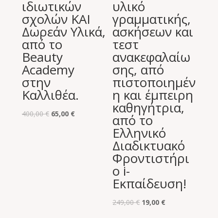
ιδιωτικών
υλικό
σχολών ΚΑΙ
γραμματικής,
Δωρεάν Υλικά,
ασκήσεων και
από το
τεστ
Beauty
ανακεφαλαίω
Academy
σης, από
στην
πιστοποιημέν
Καλλιθέα.
η και έμπειρη
καθηγήτρια,
Original
Η
400,00
€
65,00
€
από το
price
τρέχουσα
Ελληνικό
was:
τιμή
Διαδικτυακό
400,00 €.
είναι:
Φροντιστήρι
65,00 €.
ο i-
Εκπαίδευση!
Original
Η
249,00
€
19,00
€
price
τρέχουσα