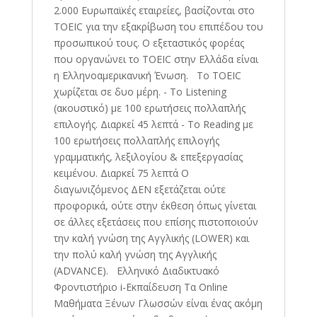
2.000 Ευρωπαϊκές εταιρείες, βασίζονται στο
TOEIC για την εξακρίβωση του επιπέδου του
προσωπικού τους. Ο εξεταστικός φορέας
που οργανώνει το TOEIC στην Ελλάδα είναι
η Ελληνοαμερικανική Ένωση. Το TOEIC
χωρίζεται σε δυο μέρη. - Το Listening
(ακουστικό) με 100 ερωτήσεις πολλαπλής
επιλογής. Διαρκεί 45 λεπτά - Το Reading με
100 ερωτήσεις πολλαπλής επιλογής
γραμματικής, λεξιλογίου & επεξεργασίας
κειμένου. Διαρκεί 75 λεπτά Ο
διαγωνιζόμενος ΔΕΝ εξετάζεται ούτε
προφορικά, ούτε στην έκθεση όπως γίνεται
σε άλλες εξετάσεις που επίσης πιστοποιούν
την καλή γνώση της Αγγλικής (LOWER) και
την πολύ καλή γνώση της Αγγλικής
(ADVANCE). Ελληνικό Διαδικτυακό
Φροντιστήριο i-Εκπαίδευση Τα Online
Μαθήματα Ξένων Γλωσσών είναι ένας ακόμη