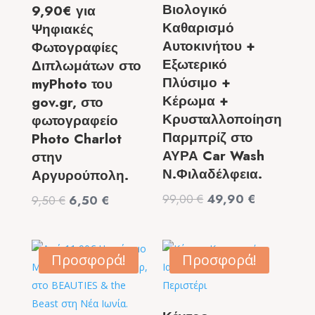
Βιολογικό
9,90€ για
Καθαρισμό
Ψηφιακές
Αυτοκινήτου +
Φωτογραφίες
Εξωτερικό
Διπλωμάτων στο
Πλύσιμο +
myPhoto του
Κέρωμα +
gov.gr, στο
Κρυσταλλοποίηση
φωτογραφείο
Παρμπρίζ στο
Photo Charlot
ΑΥΡΑ Car Wash
στην
Ν.Φιλαδέλφεια.
Αργυρούπολη.
Original
Η
99,00
€
49,90
€
Original
Η
9,50
€
6,50
€
price
τρέχουσα
price
τρέχουσα
was:
τιμή
was:
τιμή
99,00 €.
είναι:
9,50 €.
είναι:
Προσφορά!
Προσφορά!
49,90 €.
6,50 €.