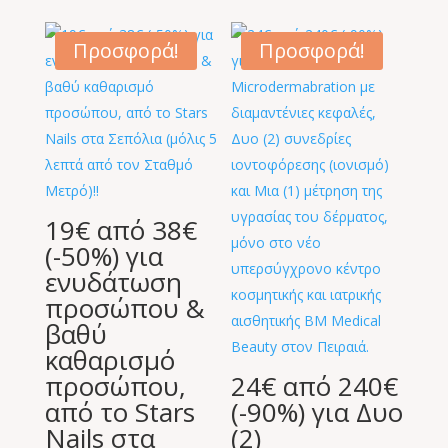
was:
τιμή
249,00 €.
είναι:
Προσφορά!
Προσφορά!
19,00 €.
19€ από 38€
(-50%) για
ενυδάτωση
προσώπου &
βαθύ
καθαρισμό
προσώπου,
24€ από 240€
από το Stars
(-90%) για Δυο
Nails στα
(2)