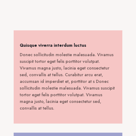
was:
τιμή
450,00 €.
είναι:
55,00 €.
Quisque viverra interdum luctus
Donec sollicitudin molestie malesuada. Vivamus
suscipit tortor eget felis porttitor volutpat.
Vivamus magna justo, lacinia eget consectetur
sed, convallis at tellus. Curabitur arcu erat,
accumsan id imperdiet et, porttitor at s Donec
sollicitudin molestie malesuada. Vivamus suscipit
tortor eget felis porttitor volutpat. Vivamus
magna justo, lacinia eget consectetur sed,
convallis at tellus.