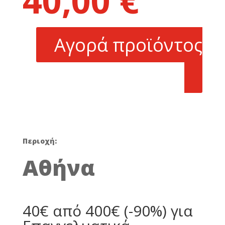
40,00
€
was:
τρέχουσα
400,00 €.
τιμή
είναι:
Αγορά προϊόντος
40,00 €.
Περιοχή:
Αθήνα
40€ από 400€ (-90%) για