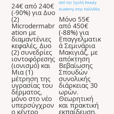
24€ από 240€
(-90%) για Δυο
(2)
Μόνο 55€
Microdermabr
από 450€
ation με
(-88%) για
διαμαντένιες
Επαγγελματικ
κεφαλές, Δυο
ά Σεμινάρια
(2) συνεδρίες
Μακιγιάζ, με
ιοντοφόρεσης
απόκτηση
(ιονισμό) και
Βεβαίωσης
Μια (1)
Σπουδών
μέτρηση της
συνολικής
υγρασίας του
διάρκειας 30
δέρματος,
ωρών.
μόνο στο νέο
Θεωρητική
υπερσύγχρον
και πρακτική
ο κέντρο
εκπαίδευση,