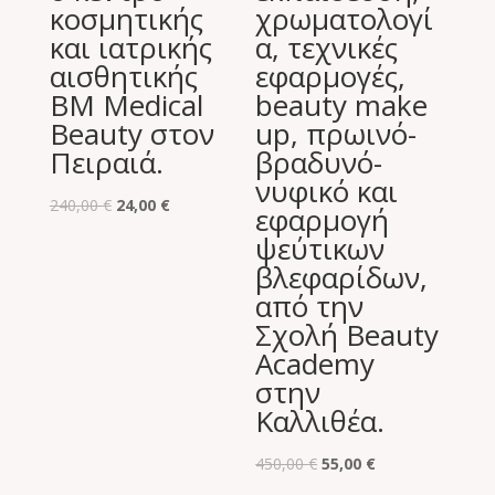
κοσμητικής
χρωματολογί
και ιατρικής
α, τεχνικές
αισθητικής
εφαρμογές,
BM Medical
beauty make
Beauty στον
up, πρωινό-
Πειραιά.
βραδυνό-
νυφικό και
Original
Η
240,00
€
24,00
€
εφαρμογή
price
τρέχουσα
ψεύτικων
was:
τιμή
βλεφαρίδων,
240,00 €.
είναι:
από την
24,00 €.
Σχολή Beauty
Academy
στην
Καλλιθέα.
Original
Η
450,00
€
55,00
€
price
τρέχουσα