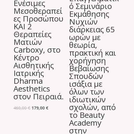
Ενέσιμες
ό Σεμινάριο
Μεσοθεραπεί
Εκμάθησης
ες Προσώπου
Νυχιών
ΚΑΙ 2
διάρκειας 65
Θεραπείες
ωρών με
Ματιών
θεωρία,
Carboxy, στο
πρακτική και
Κέντρο
χορήγηση
Αισθητικής
Βεβαίωσης
Ιατρικής
Σπουδών
Dharma
ισάξια με
Aesthetics
όλων των
στον Πειραιά.
ιδιωτικών
σχολών, από
Original
Η
460,00
€
179,00
€
το Beauty
price
τρέχουσα
Academy
was:
τιμή
στην
460,00 €.
είναι: