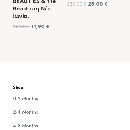
BEAUTIES & the
Original
Η
320,00
€
25,00
€
Beast στη Νέα
price
τρέχουσα
Ιωνία.
was:
τιμή
Original
Η
20,00
€
11,90
€
320,00 €.
είναι:
price
τρέχουσα
25,00 €.
was:
τιμή
20,00 €.
είναι:
11,90 €.
Shop
0-2 Months
2-4 Months
4-8 Months