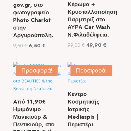
Κέρωμα +
gov.gr, στο
Κρυσταλλοποίηση
φωτογραφείο
Παρμπρίζ στο
Photo Charlot
ΑΥΡΑ Car Wash
στην
Ν.Φιλαδέλφεια.
Αργυρούπολη.
Original
Η
99,00
€
49,90
€
Original
Η
9,50
€
6,50
€
price
τρέχουσα
price
τρέχουσα
was:
τιμή
was:
τιμή
99,00 €.
είναι:
9,50 €.
είναι:
Προσφορά!
Προσφορά!
49,90 €.
6,50 €.
Κέντρο
Aπό 11,90€
Κοσμητικής
Ημιμόνιμο
Ιατρικής
Μανικιούρ &
Mediaspis |
Πεντικιούρ, στο
Περιστέρι