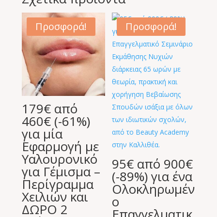
Προσφορά!
Προσφορά!
179€ από
460€ (-61%)
για μία
Εφαρμογή με
Υαλουρονικό
95€ από 900€
για Γέμισμα –
(-89%) για ένα
Περίγραμμα
Ολοκληρωμέν
Χειλιών και
ο
ΔΩΡΟ 2
Επαγγελματικ