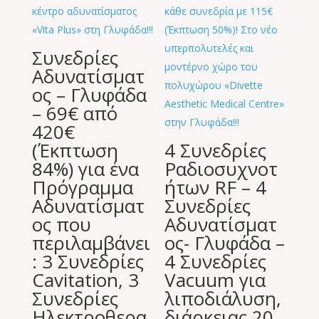
Συνεδρίες
Αδυνατίσματ
ος – Γλυφάδα
– 69€ από
420€
(Έκπτωση
4 Συνεδρίες
84%) για ένα
Ραδιοσυχνοτ
Πρόγραμμα
ήτων RF – 4
Αδυνατίσματ
Συνεδρίες
ος που
Αδυνατίσματ
περιλαμβάνει
ος- Γλυφάδα –
: 3 Συνεδρίες
4 Συνεδρίες
Cavitation, 3
Vacuum για
Συνεδρίες
λιποδιάλυση,
Ηλεκτροθερα
διάρκειας 20