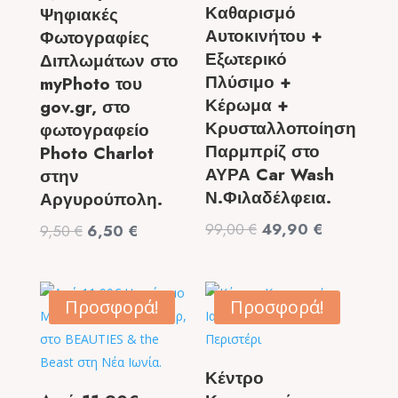
Καθαρισμό
Ψηφιακές
Αυτοκινήτου +
Φωτογραφίες
Εξωτερικό
Διπλωμάτων στο
Πλύσιμο +
myPhoto του
Κέρωμα +
gov.gr, στο
Κρυσταλλοποίηση
φωτογραφείο
Παρμπρίζ στο
Photo Charlot
ΑΥΡΑ Car Wash
στην
Ν.Φιλαδέλφεια.
Αργυρούπολη.
Original
Η
99,00
€
49,90
€
Original
Η
9,50
€
6,50
€
price
τρέχουσα
price
τρέχουσα
was:
τιμή
was:
τιμή
99,00 €.
είναι:
9,50 €.
είναι:
Προσφορά!
Προσφορά!
49,90 €.
6,50 €.
Κέντρο