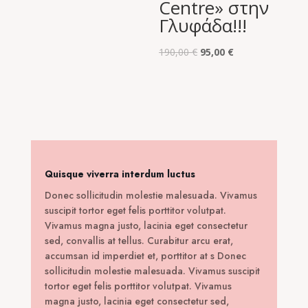
Centre» στην
Γλυφάδα!!!
Original
Η
190,00
€
95,00
€
price
τρέχουσα
was:
τιμή
190,00 €.
είναι:
95,00 €.
Quisque viverra interdum luctus
Donec sollicitudin molestie malesuada. Vivamus
suscipit tortor eget felis porttitor volutpat.
Vivamus magna justo, lacinia eget consectetur
sed, convallis at tellus. Curabitur arcu erat,
accumsan id imperdiet et, porttitor at s Donec
sollicitudin molestie malesuada. Vivamus suscipit
tortor eget felis porttitor volutpat. Vivamus
magna justo, lacinia eget consectetur sed,