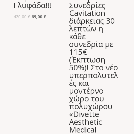
Γλυφάδα!!!
Συνεδρίες
Cavitation
Original
Η
420,00
€
69,00
€
διάρκειας 30
price
τρέχουσα
λεπτών η
was:
τιμή
κάθε
420,00 €.
είναι:
συνεδρία με
69,00 €.
115€
(Έκπτωση
50%)! Στο νέο
υπερπολυτελ
ές και
μοντέρνο
χώρο του
πολυχώρου
«Divette
Aesthetic
Medical