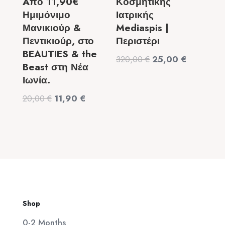
Aπό 11,90€
Κοσμητικής
Ημιμόνιμο
Ιατρικής
Μανικιούρ &
Mediaspis |
Πεντικιούρ, στο
Περιστέρι
BEAUTIES & the
Original
Η
320,00
€
25,00
€
Beast στη Νέα
price
τρέχουσα
Ιωνία.
was:
τιμή
Original
Η
20,00
€
11,90
€
320,00 €.
είναι:
price
τρέχουσα
25,00 €.
was:
τιμή
20,00 €.
είναι:
11,90 €.
Shop
0-2 Months