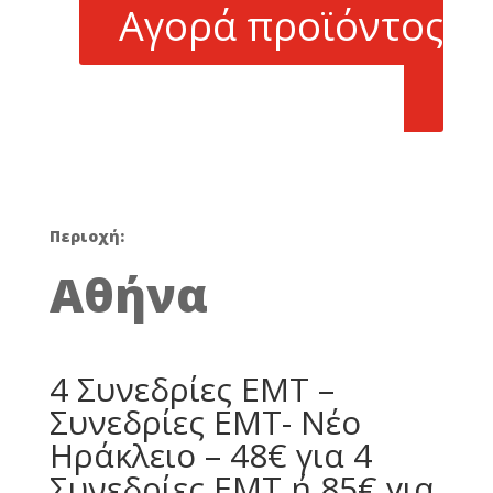
είναι:
Αγορά προϊόντος
48,00 €.
Περιοχή:
Αθήνα
4 Συνεδρίες EMT –
Συνεδρίες EMT- Νέο
Ηράκλειο – 48€ για 4
Συνεδρίες EMT ή 85€ για