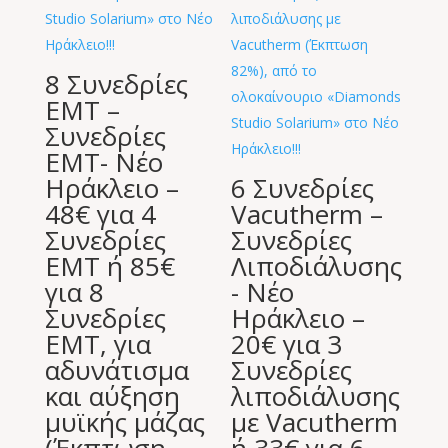
8 Συνεδρίες
EMT –
Συνεδρίες
EMT- Νέο
Ηράκλειο –
6 Συνεδρίες
48€ για 4
Vacutherm –
Συνεδρίες
Συνεδρίες
EMT ή 85€
Λιποδιάλυσης
για 8
- Νέο
Συνεδρίες
Ηράκλειο –
EMT, για
20€ για 3
αδυνάτισμα
Συνεδρίες
και αύξηση
λιποδιάλυσης
μυϊκής μάζας
με Vacutherm