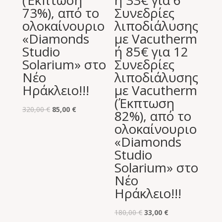
(Έκπτωση
ή 33€ για 6
73%), από το
Συνεδρίες
ολοκαίνουριο
λιποδιάλυσης
«Diamonds
με Vacutherm
Studio
ή 85€ για 12
Solarium» στο
Συνεδρίες
Νέο
λιποδιάλυσης
Ηράκλειο!!!
με Vacutherm
(Έκπτωση
Original
Η
320,00
€
85,00
€
82%), από το
price
τρέχουσα
ολοκαίνουριο
was:
τιμή
«Diamonds
320,00 €.
είναι:
Studio
85,00 €.
Solarium» στο
Νέο
Ηράκλειο!!!
Original
Η
180,00
€
33,00
€