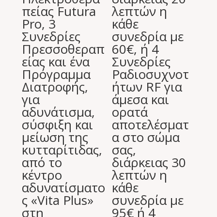
πείας Futura
λεπτών η
Pro, 3
κάθε
Συνεδρίες
συνεδρία με
Πρεσσοθεραπ
60€, ή 4
είας και ένα
Συνεδρίες
Πρόγραμμα
Ραδιοσυχνοτ
Διατροφής,
ήτων RF για
για
άμεσα και
αδυνάτισμα,
ορατά
σύσφιξη και
αποτελέσματ
μείωση της
α στο σώμα
κυτταρίτιδας,
σας,
από το
διάρκειας 30
κέντρο
λεπτών η
αδυνατίσματο
κάθε
ς «Vita Plus»
συνεδρία με
στη
95€ ή 4