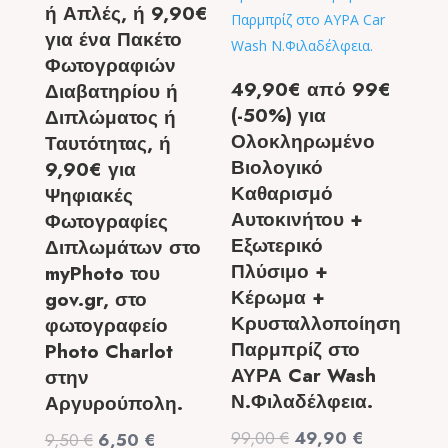
ή Απλές, ή 9,90€
για ένα Πακέτο
Φωτογραφιών
49,90€ από 99€
Διαβατηρίου ή
(-50%) για
Διπλώματος ή
Ολοκληρωμένο
Ταυτότητας, ή
Βιολογικό
9,90€ για
Καθαρισμό
Ψηφιακές
Αυτοκινήτου +
Φωτογραφίες
Εξωτερικό
Διπλωμάτων στο
Πλύσιμο +
myPhoto του
Κέρωμα +
gov.gr, στο
Κρυσταλλοποίηση
φωτογραφείο
Παρμπρίζ στο
Photo Charlot
ΑΥΡΑ Car Wash
στην
Ν.Φιλαδέλφεια.
Αργυρούπολη.
Original
Η
99,00
€
49,90
€
Original
Η
9,50
€
6,50
€