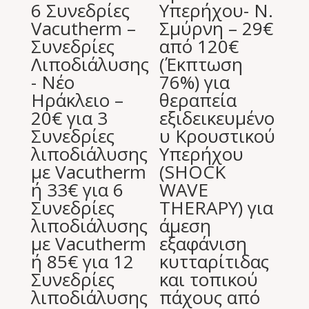
6 Συνεδρίες
Υπερήχου- Ν.
Vacutherm –
Σμύρνη – 29€
Συνεδρίες
από 120€
Λιποδιάλυσης
(Έκπτωση
- Νέο
76%) για
Ηράκλειο –
θεραπεία
20€ για 3
εξιδεικευμένο
Συνεδρίες
υ Κρουστικού
λιποδιάλυσης
Υπερήχου
με Vacutherm
(SHOCK
ή 33€ για 6
WAVE
Συνεδρίες
THERAPY) για
λιποδιάλυσης
άμεση
με Vacutherm
εξαφάνιση
ή 85€ για 12
κυτταρίτιδας
Συνεδρίες
και τοπικού
λιποδιάλυσης
πάχους από