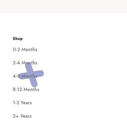
20,00 €.
είναι:
11,90 €.
Shop
0-2 Months
2-4 Months
4-8 Months
8-12 Months
1-2 Years
2+ Years