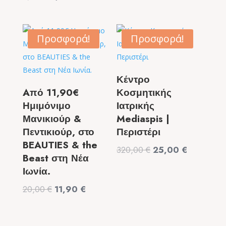
price
τρέχουσα
price
τρέχουσα
was:
τιμή
was:
τιμή
99,00 €.
είναι:
9,50 €.
είναι:
Προσφορά!
Προσφορά!
49,90 €.
6,50 €.
Κέντρο
Aπό 11,90€
Κοσμητικής
Ημιμόνιμο
Ιατρικής
Μανικιούρ &
Mediaspis |
Πεντικιούρ, στο
Περιστέρι
BEAUTIES & the
Original
Η
320,00
€
25,00
€
Beast στη Νέα
price
τρέχουσα
Ιωνία.
was:
τιμή
Original
Η
20,00
€
11,90
€
320,00 €.
είναι:
price
τρέχουσα
25,00 €.
was:
τιμή