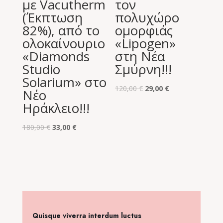
με Vacutherm
τον
(Έκπτωση
πολυχώρο
82%), από το
ομορφιάς
ολοκαίνουριο
«Lipogen»
«Diamonds
στη Νέα
Studio
Σμύρνη!!!
Solarium» στο
Original
Η
120,00
€
29,00
€
Νέο
price
τρέχουσα
Ηράκλειο!!!
was:
τιμή
Original
Η
120,00 €.
είναι:
180,00
€
33,00
€
price
τρέχουσα
29,00 €.
was:
τιμή
180,00 €.
είναι:
33,00 €.
Quisque viverra interdum luctus