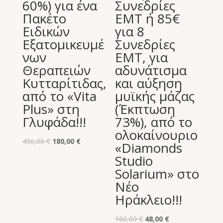
60%) για ένα
Συνεδρίες
Πακέτο
EMT ή 85€
Ειδικών
για 8
Εξατομικευμέ
Συνεδρίες
νων
EMT, για
Θεραπειών
αδυνάτισμα
Κυτταρίτιδας,
και αύξηση
από το «Vita
μυϊκής μάζας
Plus» στη
(Έκπτωση
Γλυφάδα!!!
73%), από το
ολοκαίνουριο
Original
Η
450,00
€
180,00
€
«Diamonds
price
τρέχουσα
Studio
was:
τιμή
Solarium» στο
450,00 €.
είναι:
Νέο
180,00 €.
Ηράκλειο!!!
Original
Η
160,00
€
48,00
€