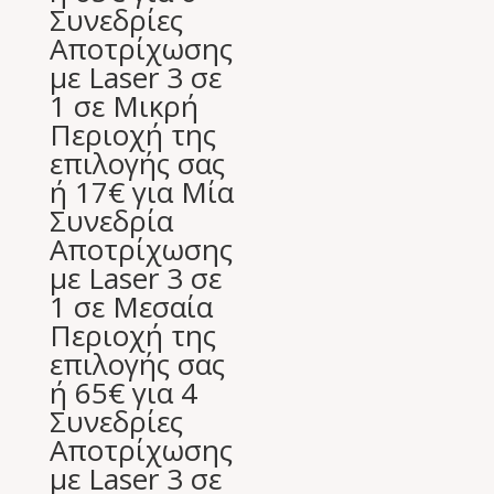
was:
τιμή
Συνεδρίες
350,00 €.
είναι:
Αποτρίχωσης
35,00 €.
με Laser 3 σε
1 σε Μικρή
Περιοχή της
επιλογής σας
ή 17€ για Μία
Συνεδρία
Αποτρίχωσης
με Laser 3 σε
1 σε Μεσαία
Περιοχή της
επιλογής σας
ή 65€ για 4
Συνεδρίες
Αποτρίχωσης
με Laser 3 σε