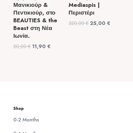
Μανικιούρ &
Mediaspis |
Πεντικιούρ, στο
Περιστέρι
BEAUTIES & the
Original
Η
320,00
€
25,00
€
Beast στη Νέα
price
τρέχουσα
Ιωνία.
was:
τιμή
Original
Η
20,00
€
11,90
€
320,00 €.
είναι:
price
τρέχουσα
25,00 €.
was:
τιμή
20,00 €.
είναι:
11,90 €.
Shop
0-2 Months