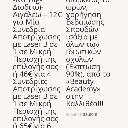
Διοδικό)-
ωρών,
Αιγάλεω – 12€
χορήγηση
για Μία
Βεβαίωσης
Συνεδρία
Σπουδών
Αποτρίχωσης
ισάξια με
με Laser 3 σε
όλων των
1 σε Μικρή
ιδιωτικών
Περιοχή της
σχολών
επιλογής σας
(Έκπτωση
ή 46€ για 4
90%), από το
Συνεδρίες
«Beauty
Αποτρίχωσης
Academy»
με Laser 3 σε
στην
1 σε Μικρή
Καλλιθέα!!!
Περιοχή της
Original
Η
350,00
€
35,00
€
επιλογής σας
price
τρέχουσα
ή 65€ για 6