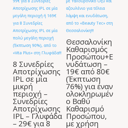
Θεσσαλονίκη
Καθαρισμός
Προσώπου+E
8 Συνεδρίες
νυδάτωση –
Αποτρίχωσης
19€ από 80€
IPL σε μία
(Έκπτωση
μικρή
76%) για έναν
περιοχή –
ολοκληρωμέν
Συνεδρίες
ο Βαθύ
Αποτρίχωσης
Καθαρισμό
IPL – Γλυφάδα
Προσώπου,
– 29€ για 8
με χρήση