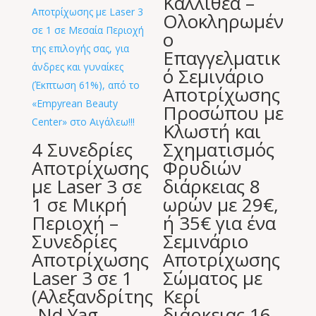
Καλλιθέα –
Ολοκληρωμέν
ο
Επαγγελματικ
ό Σεμινάριο
Αποτρίχωσης
Προσώπου με
Κλωστή και
4 Συνεδρίες
Σχηματισμός
Αποτρίχωσης
Φρυδιών
με Laser 3 σε
διάρκειας 8
1 σε Μικρή
ωρών με 29€,
Περιοχή –
ή 35€ για ένα
Συνεδρίες
Σεμινάριο
Αποτρίχωσης
Αποτρίχωσης
Laser 3 σε 1
Σώματος με
(Αλεξανδρίτης
Κερί
-Nd Yag-
διάρκειας 16