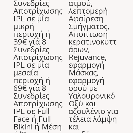
Συνεδρίες
ατμού,
Αποτρίχωσης
λεπτομερή
IPL σε μία
Αφαίρεση
μικρή
Σμήγματος,
περιοχή ή
Απόπτωση
39€ για 8
κερατινοκυττ
Συνεδρίες
άρων,
Αποτρίχωσης
Rejuvance,
IPL σε μία
εφαρμογή
μεσαία
Μάσκας,
περιοχή ή
εφαρμογή
69€ για 8
ορού με
Συνεδρίες
Υαλουρονικό
Αποτρίχωσης
Οξύ και
IPL σε Full
αζουλένιο για
Face ή Full
τέλεια λάμψη
Bikini ή Μέση
και