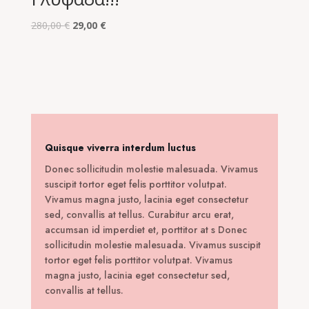
Original
Η
280,00
€
29,00
€
price
τρέχουσα
was:
τιμή
280,00 €.
είναι:
29,00 €.
Quisque viverra interdum luctus
Donec sollicitudin molestie malesuada. Vivamus
suscipit tortor eget felis porttitor volutpat.
Vivamus magna justo, lacinia eget consectetur
sed, convallis at tellus. Curabitur arcu erat,
accumsan id imperdiet et, porttitor at s Donec
sollicitudin molestie malesuada. Vivamus suscipit
tortor eget felis porttitor volutpat. Vivamus
magna justo, lacinia eget consectetur sed,
convallis at tellus.