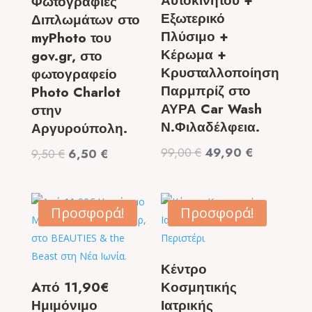
Αυτοκινήτου +
Φωτογραφίες
Εξωτερικό
Διπλωμάτων στο
Πλύσιμο +
myPhoto του
Κέρωμα +
gov.gr, στο
Κρυσταλλοποίηση
φωτογραφείο
Παρμπρίζ στο
Photo Charlot
ΑΥΡΑ Car Wash
στην
Ν.Φιλαδέλφεια.
Αργυρούπολη.
Original
Η
99,00
€
49,90
€
Original
Η
9,50
€
6,50
€
price
τρέχουσα
price
τρέχουσα
was:
τιμή
was:
τιμή
99,00 €.
είναι:
9,50 €.
είναι:
Προσφορά!
Προσφορά!
49,90 €.
6,50 €.
Κέντρο
Aπό 11,90€
Κοσμητικής
Ημιμόνιμο
Ιατρικής