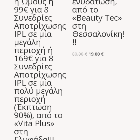
ή Ώμους ή
ενυδάτωση,
99€ για 8
από το
Συνεδρίες
«Beauty Tec»
Αποτρίχωσης
στη
IPL σε μία
Θεσσαλονίκη!
μεγάλη
!!
περιοχή ή
Original
Η
80,00
€
19,00
€
169€ για 8
price
τρέχουσα
Συνεδρίες
was:
τιμή
Αποτρίχωσης
80,00 €.
είναι:
IPL σε μία
19,00 €.
πολύ μεγάλη
περιοχή
(Έκπτωση
90%), από το
«Vita Plus»
στη
Γλυφάδα!!!