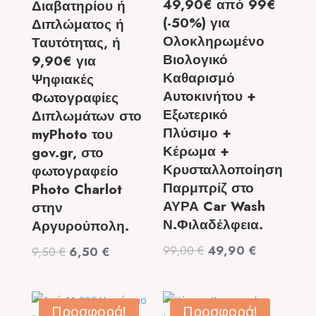
49,90€ από 99€
Διαβατηρίου ή
(-50%) για
Διπλώματος ή
Ολοκληρωμένο
Ταυτότητας, ή
Βιολογικό
9,90€ για
Καθαρισμό
Ψηφιακές
Αυτοκινήτου +
Φωτογραφίες
Εξωτερικό
Διπλωμάτων στο
Πλύσιμο +
myPhoto του
Κέρωμα +
gov.gr, στο
Κρυσταλλοποίηση
φωτογραφείο
Παρμπρίζ στο
Photo Charlot
ΑΥΡΑ Car Wash
στην
Ν.Φιλαδέλφεια.
Αργυρούπολη.
Original
Η
99,00
€
49,90
€
Original
Η
9,50
€
6,50
€
price
τρέχουσα
price
τρέχουσα
was:
τιμή
was:
τιμή
99,00 €.
είναι:
9,50 €.
είναι:
Προσφορά!
Προσφορά!