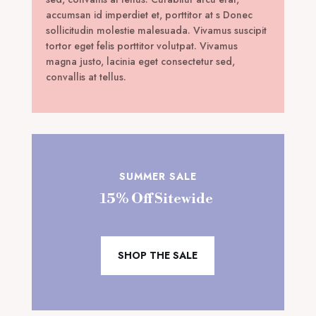
accumsan id imperdiet et, porttitor at s Donec
sollicitudin molestie malesuada. Vivamus suscipit
tortor eget felis porttitor volutpat. Vivamus
magna justo, lacinia eget consectetur sed,
convallis at tellus.
SUMMER SALE
15% Off Sitewide
SHOP THE SALE