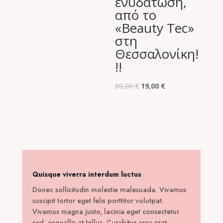
ενυδάτωση,
από το
«Beauty Tec»
στη
Θεσσαλονίκη!
!!
Original
Η
80,00
€
19,00
€
price
τρέχουσα
was:
τιμή
80,00 €.
είναι:
19,00 €.
Quisque viverra interdum luctus
Donec sollicitudin molestie malesuada. Vivamus
suscipit tortor eget felis porttitor volutpat.
Vivamus magna justo, lacinia eget consectetur
sed, convallis at tellus. Curabitur arcu erat,