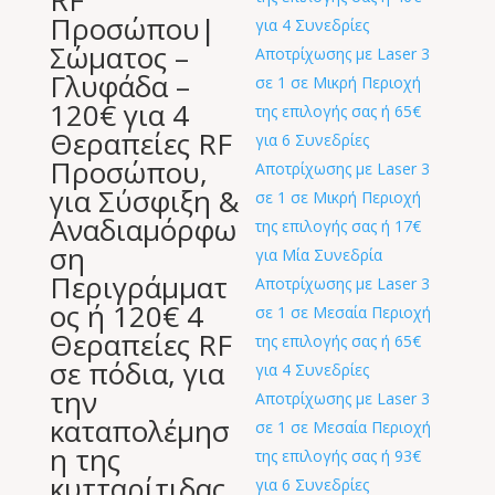
RF
Προσώπου|
Σώματος –
Γλυφάδα –
120€ για 4
Θεραπείες RF
Προσώπου,
για Σύσφιξη &
Αναδιαμόρφω
ση
Περιγράμματ
ος ή 120€ 4
Θεραπείες RF
σε πόδια, για
την
καταπολέμησ
η της
κυτταρίτιδας