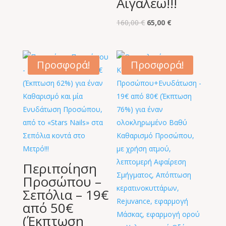
Αιγάλεω!!!
Original
Η
160,00
€
65,00
€
price
τρέχουσα
was:
τιμή
160,00 €.
είναι:
Προσφορά!
Προσφορά!
65,00 €.
Περιποίηση
Προσώπου –
Σεπόλια – 19€
από 50€
(Έκπτωση