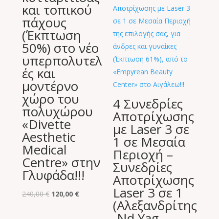
και τοπικού
πάχους
(Έκπτωση
50%) στο νέο
υπερπολυτελ
ές και
μοντέρνο
χώρο του
4 Συνεδρίες
πολυχώρου
Αποτρίχωσης
«Divette
με Laser 3 σε
Aesthetic
1 σε Μεσαία
Medical
Περιοχή –
Centre» στην
Συνεδρίες
Γλυφάδα!!!
Αποτρίχωσης
Laser 3 σε 1
Original
Η
240,00
€
120,00
€
(Αλεξανδρίτης
price
τρέχουσα
-Nd Yag-
was:
τιμή