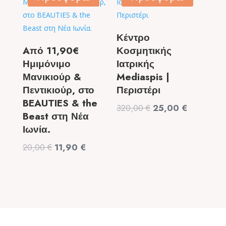
49,90 €.
6,50 €.
Κέντρο
Aπό 11,90€
Κοσμητικής
Ημιμόνιμο
Ιατρικής
Μανικιούρ &
Mediaspis |
Πεντικιούρ, στο
Περιστέρι
BEAUTIES & the
Original
Η
320,00
€
25,00
€
Beast στη Νέα
price
τρέχουσα
Ιωνία.
was:
τιμή
Original
Η
20,00
€
11,90
€
320,00 €.
είναι:
price
τρέχουσα
25,00 €.
was:
τιμή
20,00 €.
είναι:
11,90 €.