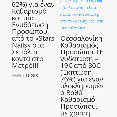
62%) για έναν
Καθαρισμό
και μία
Ενυδάτωση
Προσώπου,
από το «Stars
Θεσσαλονίκη
Nails» στα
Καθαρισμός
Σεπόλια
Προσώπου+E
κοντά στο
νυδάτωση –
Μετρό!!!
19€ από 80€
(Έκπτωση
Original
Η
50,00
€
19,00
€
76%) για έναν
price
τρέχουσα
ολοκληρωμέν
was:
τιμή
ο Βαθύ
50,00 €.
είναι:
Καθαρισμό
19,00 €.
Προσώπου,
με χρήση