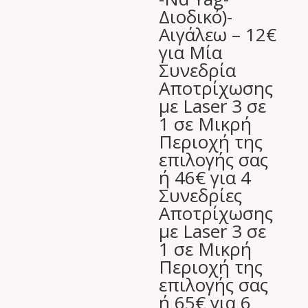
Διοδικό)-
240,00 €.
είναι:
Αιγάλεω – 12€
120,00 €.
για Μία
Συνεδρία
Αποτρίχωσης
με Laser 3 σε
1 σε Μικρή
Περιοχή της
επιλογής σας
ή 46€ για 4
Συνεδρίες
Αποτρίχωσης
με Laser 3 σε
1 σε Μικρή
Περιοχή της
επιλογής σας
ή 65€ για 6