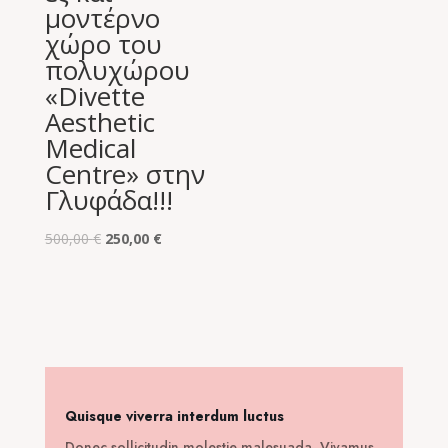
was:
τιμή
μοντέρνο
380,00 €.
είναι:
χώρο του
39,00 €.
πολυχώρου
«Divette
Aesthetic
Medical
Centre» στην
Γλυφάδα!!!
Original
Η
500,00
€
250,00
€
price
τρέχουσα
was:
τιμή
500,00 €.
είναι:
250,00 €.
Quisque viverra interdum luctus
Donec sollicitudin molestie malesuada. Vivamus