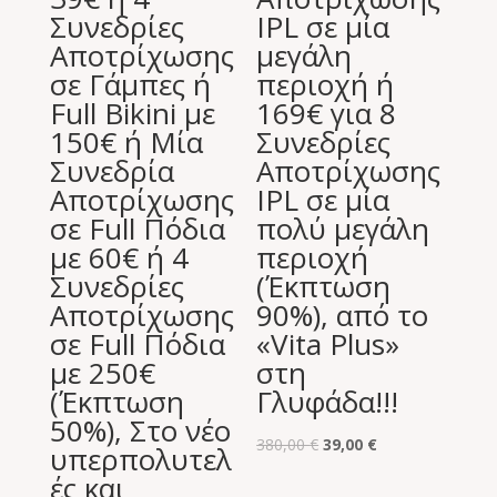
Συνεδρίες
IPL σε μία
Αποτρίχωσης
μεγάλη
σε Γάμπες ή
περιοχή ή
Full Bikini με
169€ για 8
150€ ή Μία
Συνεδρίες
Συνεδρία
Αποτρίχωσης
Αποτρίχωσης
IPL σε μία
σε Full Πόδια
πολύ μεγάλη
με 60€ ή 4
περιοχή
Συνεδρίες
(Έκπτωση
Αποτρίχωσης
90%), από το
σε Full Πόδια
«Vita Plus»
με 250€
στη
(Έκπτωση
Γλυφάδα!!!
50%), Στο νέο
Original
Η
380,00
€
39,00
€
υπερπολυτελ
price
τρέχουσα
ές και