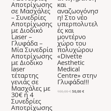
Αποτρίχωσης
και
σε Μασχάλες
αναζωογόνησ
– Συνεδρίες
η! Στο νέο
Αποτρίχωσης
υπερπολυτελ
με Διοδικό
ές και
Laser –
μοντέρνο
Γλυφάδα –
χώρο του
Μία Συνεδρία
πολυχώρου
Αποτρίχωσης
«Divette
με Διοδικο
Aesthetic
laser
Medical
τέταρτης
Centre» στην
γενιάς σε
Γλυφάδα!!!
Μασχάλες με
Original
Η
100,00
€
50,00
€
30€ ή 4
price
τρέχουσα
Συνεδρίες
was:
τιμή
Αποτρίχωσης
100,00 €.
είναι: