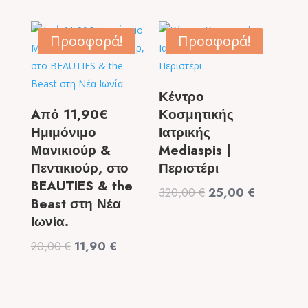
price
τρέχουσα
was:
τιμή
was:
τιμή
99,00 €.
είναι:
9,50 €.
είναι:
Προσφορά!
Προσφορά!
49,90 €.
6,50 €.
Κέντρο
Aπό 11,90€
Κοσμητικής
Ημιμόνιμο
Ιατρικής
Μανικιούρ &
Mediaspis |
Πεντικιούρ, στο
Περιστέρι
BEAUTIES & the
Original
Η
320,00
€
25,00
€
Beast στη Νέα
price
τρέχουσα
Ιωνία.
was:
τιμή
Original
Η
20,00
€
11,90
€
320,00 €.
είναι:
price
τρέχουσα
25,00 €.
was:
τιμή
20,00 €.
είναι: