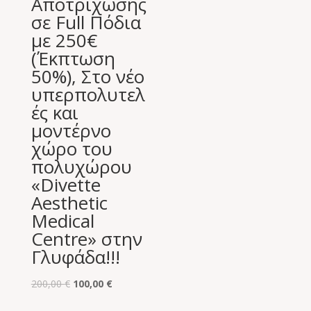
Αποτρίχωσης
σε Full Πόδια
με 250€
(Έκπτωση
50%), Στο νέο
υπερπολυτελ
ές και
μοντέρνο
χώρο του
πολυχώρου
«Divette
Aesthetic
Medical
Centre» στην
Γλυφάδα!!!
Original
Η
200,00
€
100,00
€
price
τρέχουσα