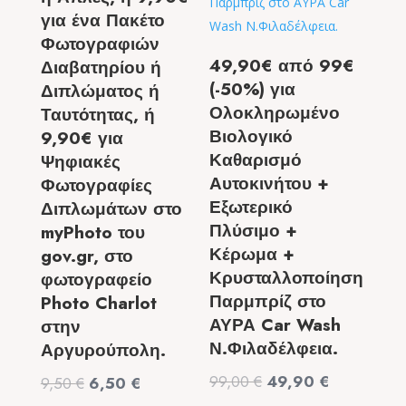
για ένα Πακέτο
Φωτογραφιών
49,90€ από 99€
Διαβατηρίου ή
(-50%) για
Διπλώματος ή
Ολοκληρωμένο
Ταυτότητας, ή
Βιολογικό
9,90€ για
Καθαρισμό
Ψηφιακές
Αυτοκινήτου +
Φωτογραφίες
Εξωτερικό
Διπλωμάτων στο
Πλύσιμο +
myPhoto του
Κέρωμα +
gov.gr, στο
Κρυσταλλοποίηση
φωτογραφείο
Παρμπρίζ στο
Photo Charlot
ΑΥΡΑ Car Wash
στην
Ν.Φιλαδέλφεια.
Αργυρούπολη.
Original
Η
99,00
€
49,90
€
Original
Η
9,50
€
6,50
€
price
τρέχουσα