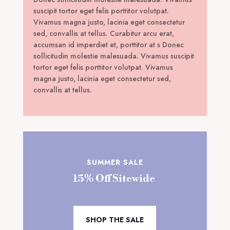
suscipit tortor eget felis porttitor volutpat.
Vivamus magna justo, lacinia eget consectetur
sed, convallis at tellus. Curabitur arcu erat,
accumsan id imperdiet et, porttitor at s Donec
sollicitudin molestie malesuada. Vivamus suscipit
tortor eget felis porttitor volutpat. Vivamus
magna justo, lacinia eget consectetur sed,
convallis at tellus.
SUMMER SALE
15% Off Sitewide
SHOP THE SALE