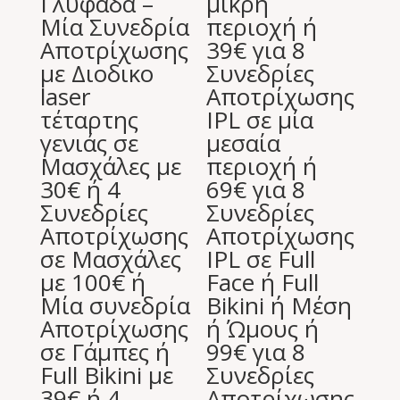
Γλυφάδα –
μικρή
Μία Συνεδρία
περιοχή ή
Αποτρίχωσης
39€ για 8
με Διοδικο
Συνεδρίες
laser
Αποτρίχωσης
τέταρτης
IPL σε μία
γενιάς σε
μεσαία
Μασχάλες με
περιοχή ή
30€ ή 4
69€ για 8
Συνεδρίες
Συνεδρίες
Αποτρίχωσης
Αποτρίχωσης
σε Μασχάλες
IPL σε Full
με 100€ ή
Face ή Full
Μία συνεδρία
Bikini ή Μέση
Αποτρίχωσης
ή Ώμους ή
σε Γάμπες ή
99€ για 8
Full Bikini με
Συνεδρίες
39€ ή 4
Αποτρίχωσης