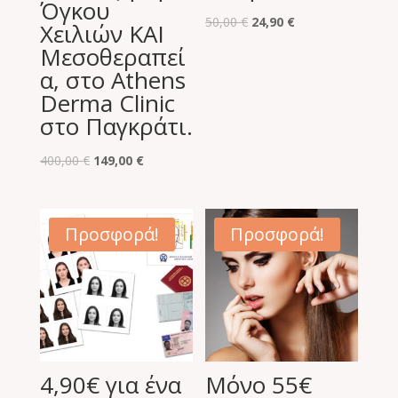
Όγκου
Original
Η
50,00
€
24,90
€
Χειλιών ΚΑΙ
price
τρέχουσα
Μεσοθεραπεί
was:
τιμή
α, στο Athens
50,00 €.
είναι:
Derma Clinic
24,90 €.
στο Παγκράτι.
Original
Η
400,00
€
149,00
€
price
τρέχουσα
was:
τιμή
400,00 €.
είναι:
Προσφορά!
Προσφορά!
149,00 €.
4,90€ για ένα
Μόνο 55€