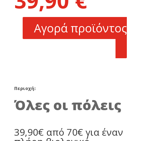
39,90
€
was:
τρέχουσα
70,00 €.
τιμή
είναι:
Αγορά προϊόντος
39,90 €.
Περιοχή:
Όλες οι πόλεις
39,90€ από 70€ για έναν