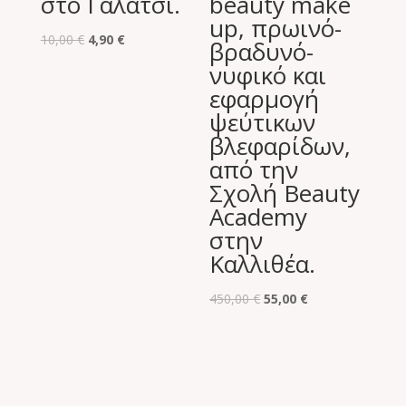
στο Γαλάτσι.
beauty make
up, πρωινό-
Original
Η
10,00
€
4,90
€
βραδυνό-
price
τρέχουσα
νυφικό και
was:
τιμή
εφαρμογή
10,00 €.
είναι:
ψεύτικων
4,90 €.
βλεφαρίδων,
από την
Σχολή Beauty
Academy
στην
Καλλιθέα.
Original
Η
450,00
€
55,00
€
price
τρέχουσα
was:
τιμή
450,00 €.
είναι:
55,00 €.