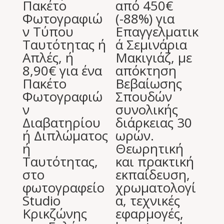
Πακέτο
από 450€
Φωτογραφιώ
(-88%) για
ν Τύπου
Επαγγελματικ
Ταυτότητας ή
ά Σεμινάρια
Απλές, ή
Μακιγιάζ, με
8,90€ για ένα
απόκτηση
Πακέτο
Βεβαίωσης
Φωτογραφιώ
Σπουδών
ν
συνολικής
Διαβατηρίου
διάρκειας 30
ή Διπλώματος
ωρών.
ή
Θεωρητική
Ταυτότητας,
και πρακτική
στο
εκπαίδευση,
φωτογραφείο
χρωματολογί
Studio
α, τεχνικές
Κρικζώνης
εφαρμογές,