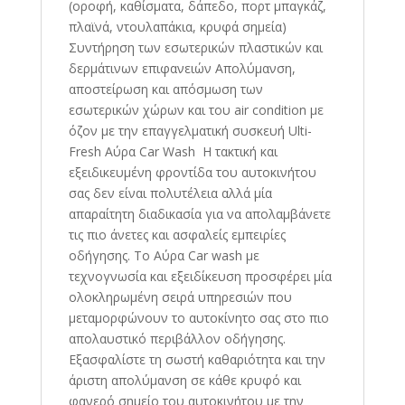
(οροφή, καθίσματα, δάπεδο, πορτ μπαγκάζ,
πλαϊνά, ντουλαπάκια, κρυφά σημεία)
Συντήρηση των εσωτερικών πλαστικών και
δερμάτινων επιφανειών Απολύμανση,
αποστείρωση και απόσμωση των
εσωτερικών χώρων και του air condition με
όζον με την επαγγελματική συσκευή Ulti-
Fresh Αύρα Car Wash Η τακτική και
εξειδικευμένη φροντίδα του αυτοκινήτου
σας δεν είναι πολυτέλεια αλλά μία
απαραίτητη διαδικασία για να απολαμβάνετε
τις πιο άνετες και ασφαλείς εμπειρίες
οδήγησης. Το Αύρα Car wash με
τεχνογνωσία και εξειδίκευση προσφέρει μία
ολοκληρωμένη σειρά υπηρεσιών που
μεταμορφώνουν το αυτοκίνητο σας στο πιο
απολαυστικό περιβάλλον οδήγησης.
Εξασφαλίστε τη σωστή καθαριότητα και την
άριστη απολύμανση σε κάθε κρυφό και
φανερό σημείο του αυτοκινήτου με την