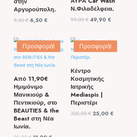
ΑΥΡΑ Car Wash
στην
Ν.Φιλαδέλφεια.
Αργυρούπολη.
Original
Η
99,00
€
49,90
€
Original
Η
9,50
€
6,50
€
price
τρέχουσα
price
τρέχουσα
was:
τιμή
was:
τιμή
99,00 €.
είναι:
9,50 €.
είναι:
Προσφορά!
Προσφορά!
49,90 €.
6,50 €.
Κέντρο
Aπό 11,90€
Κοσμητικής
Ημιμόνιμο
Ιατρικής
Μανικιούρ &
Mediaspis |
Πεντικιούρ, στο
Περιστέρι
BEAUTIES & the
Original
Η
320,00
€
25,00
€
Beast στη Νέα
price
τρέχουσα
Ιωνία.
was:
τιμή