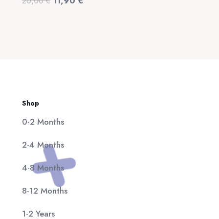
Original
Η
20,00
€
11,90
€
320,00 €.
είναι:
price
τρέχουσα
25,00 €.
was:
τιμή
20,00 €.
είναι:
11,90 €.
Shop
0-2 Months
2-4 Months
4-8 Months
8-12 Months
1-2 Years