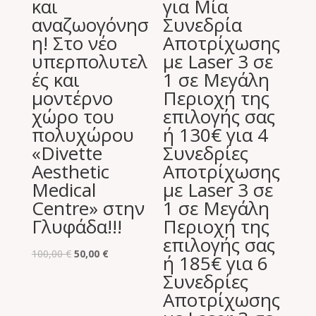
και
για Μία
αναζωογόνησ
Συνεδρία
η! Στο νέο
Αποτρίχωσης
υπερπολυτελ
με Laser 3 σε
ές και
1 σε Μεγάλη
μοντέρνο
Περιοχή της
χώρο του
επιλογής σας
πολυχώρου
ή 130€ για 4
«Divette
Συνεδρίες
Aesthetic
Αποτρίχωσης
Medical
με Laser 3 σε
Centre» στην
1 σε Μεγάλη
Γλυφάδα!!!
Περιοχή της
επιλογής σας
Original
Η
100,00
€
50,00
€
ή 185€ για 6
price
τρέχουσα
Συνεδρίες
was:
τιμή
Αποτρίχωσης
100,00 €.
είναι: