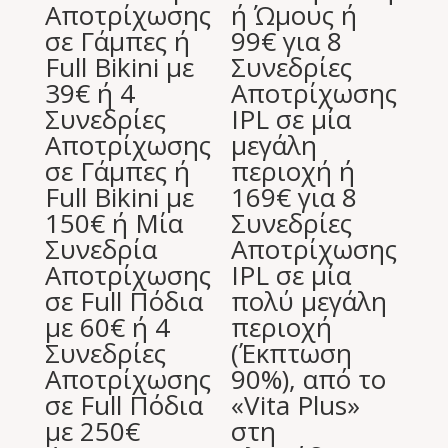
Αποτρίχωσης
ή Ώμους ή
σε Γάμπες ή
99€ για 8
Full Bikini με
Συνεδρίες
39€ ή 4
Αποτρίχωσης
Συνεδρίες
IPL σε μία
Αποτρίχωσης
μεγάλη
σε Γάμπες ή
περιοχή ή
Full Bikini με
169€ για 8
150€ ή Μία
Συνεδρίες
Συνεδρία
Αποτρίχωσης
Αποτρίχωσης
IPL σε μία
σε Full Πόδια
πολύ μεγάλη
με 60€ ή 4
περιοχή
Συνεδρίες
(Έκπτωση
Αποτρίχωσης
90%), από το
σε Full Πόδια
«Vita Plus»
με 250€
στη