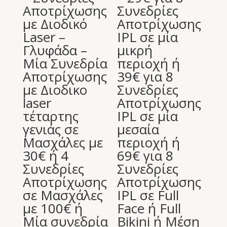
Αποτρίχωσης
Συνεδρίες
με Διοδικό
Αποτρίχωσης
Laser –
IPL σε μία
Γλυφάδα –
μικρή
Μία Συνεδρία
περιοχή ή
Αποτρίχωσης
39€ για 8
με Διοδικο
Συνεδρίες
laser
Αποτρίχωσης
τέταρτης
IPL σε μία
γενιάς σε
μεσαία
Μασχάλες με
περιοχή ή
30€ ή 4
69€ για 8
Συνεδρίες
Συνεδρίες
Αποτρίχωσης
Αποτρίχωσης
σε Μασχάλες
IPL σε Full
με 100€ ή
Face ή Full
Μία συνεδρία
Bikini ή Μέση