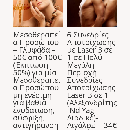
Μεσοθεραπεί
6 Συνεδρίες
α Προσώπου
Αποτρίχωσης
– Γλυφάδα –
με Laser 3 σε
50€ από 100€
1 σε Πολύ
(Έκπτωση
Μεγάλη
50%) για μία
Περιοχή –
Μεσοθεραπεί
Συνεδρίες
α Προσώπου
Αποτρίχωσης
μη ενέσιμη
Laser 3 σε 1
για βαθιά
(Αλεξανδρίτης
ενυδάτωση,
-Nd Yag-
σύσφιξη,
Διοδικό)-
αντιγήρανση
Αιγάλεω – 34€