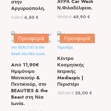
ΑΥΡΑ Car Wash
στην
Ν.Φιλαδέλφεια.
Αργυρούπολη.
Original
Η
99,00
€
49,90
€
Original
Η
9,50
€
6,50
€
price
τρέχουσα
price
τρέχουσα
was:
τιμή
was:
τιμή
99,00 €.
είναι:
9,50 €.
είναι:
Προσφορά!
Προσφορά!
49,90 €.
6,50 €.
Κέντρο
Aπό 11,90€
Κοσμητικής
Ημιμόνιμο
Ιατρικής
Μανικιούρ &
Mediaspis |
Πεντικιούρ, στο
Περιστέρι
BEAUTIES & the
Original
Η
320,00
€
25,00
€
Beast στη Νέα
price
τρέχουσα
Ιωνία.
was:
τιμή