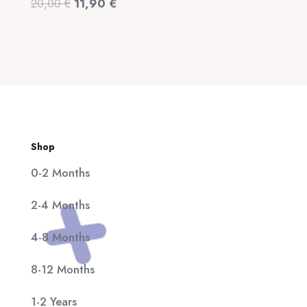
Original
Η
20,00
€
11,90
€
320,00 €.
είναι:
price
τρέχουσα
25,00 €.
was:
τιμή
20,00 €.
είναι:
11,90 €.
Shop
0-2 Months
2-4 Months
4-8 Months
8-12 Months
1-2 Years