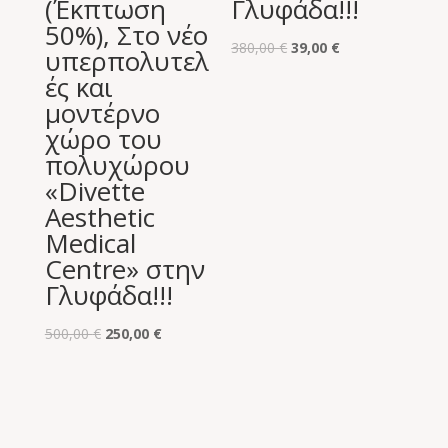
(Έκπτωση
Γλυφάδα!!!
50%), Στο νέο
Original
Η
380,00
€
39,00
€
υπερπολυτελ
price
τρέχουσα
ές και
was:
τιμή
μοντέρνο
380,00 €.
είναι:
χώρο του
39,00 €.
πολυχώρου
«Divette
Aesthetic
Medical
Centre» στην
Γλυφάδα!!!
Original
Η
500,00
€
250,00
€
price
τρέχουσα
was:
τιμή
500,00 €.
είναι:
250,00 €.