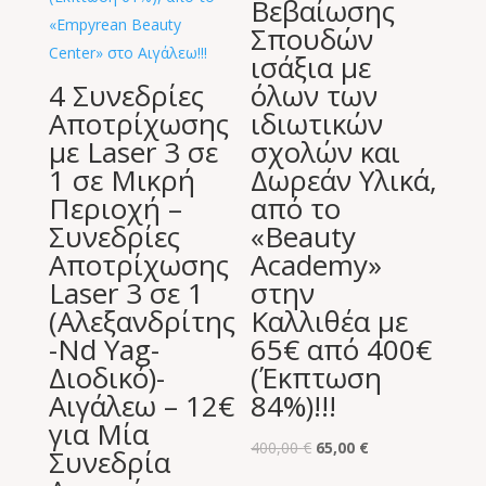
Βεβαίωσης
Σπουδών
ισάξια με
4 Συνεδρίες
όλων των
Αποτρίχωσης
ιδιωτικών
με Laser 3 σε
σχολών και
1 σε Μικρή
Δωρεάν Υλικά,
Περιοχή –
από το
Συνεδρίες
«Beauty
Αποτρίχωσης
Academy»
Laser 3 σε 1
στην
(Αλεξανδρίτης
Καλλιθέα με
-Nd Yag-
65€ από 400€
Διοδικό)-
(Έκπτωση
Αιγάλεω – 12€
84%)!!!
για Μία
Original
Η
400,00
€
65,00
€
Συνεδρία
price
τρέχουσα