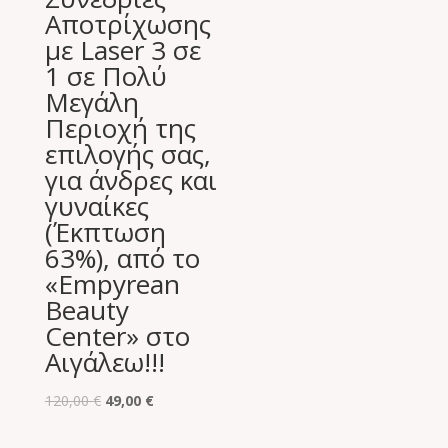
Αποτρίχωσης
με Laser 3 σε
1 σε Πολύ
Μεγάλη
Περιοχή της
επιλογής σας,
για άνδρες και
γυναίκες
(Έκπτωση
63%), από το
«Empyrean
Beauty
Center» στο
Αιγάλεω!!!
Original
Η
120,00
€
49,00
€
price
τρέχουσα