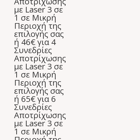
Αποτρίχωσης
was:
τιμή
με Laser 3 σε
400,00 €.
είναι:
1 σε Μικρή
65,00 €.
Περιοχή της
επιλογής σας
ή 46€ για 4
Συνεδρίες
Αποτρίχωσης
με Laser 3 σε
1 σε Μικρή
Περιοχή της
επιλογής σας
ή 65€ για 6
Συνεδρίες
Αποτρίχωσης
με Laser 3 σε
1 σε Μικρή
Περιοχή της