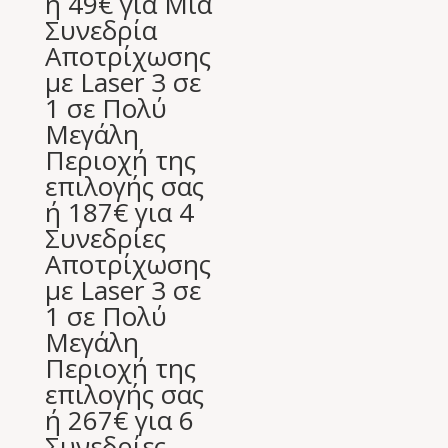
ή 49€ για Μία
was:
τιμή
Συνεδρία
520,00 €.
είναι:
Αποτρίχωσης
69,00 €.
με Laser 3 σε
1 σε Πολύ
Μεγάλη
Περιοχή της
επιλογής σας
ή 187€ για 4
Συνεδρίες
Αποτρίχωσης
με Laser 3 σε
1 σε Πολύ
Μεγάλη
Περιοχή της
επιλογής σας
ή 267€ για 6
Συνεδρίες