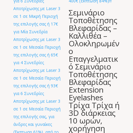
Σεμινάριο
Τοποθέτησης
Βλεφαρίδας –
Καλλιθέα –
Ολοκληρωμέν
ο
Επαγγελματικ
ό Σεμινάριο
Τοποθέτησης
Βλεφαρίδας
Extension
Eyelashes
Τρίχα Τρίχα ή
3D διάρκειας
10 ωρών,
χορήγηση