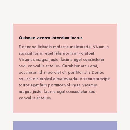
was:
τιμή
120,00 €.
είναι:
49,00 €.
Quisque viverra interdum luctus
Donec sollicitudin molestie malesuada. Vivamus
suscipit tortor eget felis porttitor volutpat.
Vivamus magna justo, lacinia eget consectetur
sed, convallis at tellus. Curabitur arcu erat,
accumsan id imperdiet et, porttitor at s Donec
sollicitudin molestie malesuada. Vivamus suscipit
tortor eget felis porttitor volutpat. Vivamus
magna justo, lacinia eget consectetur sed,
convallis at tellus.