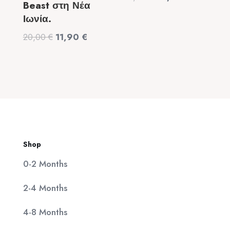
Beast στη Νέα
price
τρέχουσα
Ιωνία.
was:
τιμή
Original
Η
20,00
€
11,90
€
320,00 €.
είναι:
price
τρέχουσα
25,00 €.
was:
τιμή
20,00 €.
είναι:
11,90 €.
Shop
0-2 Months
2-4 Months
4-8 Months