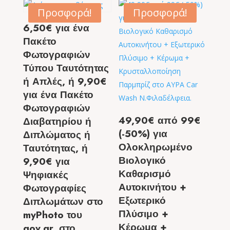
Προσφορά!
Προσφορά!
6,50€ για ένα
Πακέτο
Φωτογραφιών
Τύπου Ταυτότητας
ή Απλές, ή 9,90€
για ένα Πακέτο
Φωτογραφιών
49,90€ από 99€
Διαβατηρίου ή
(-50%) για
Διπλώματος ή
Ολοκληρωμένο
Ταυτότητας, ή
Βιολογικό
9,90€ για
Καθαρισμό
Ψηφιακές
Αυτοκινήτου +
Φωτογραφίες
Εξωτερικό
Διπλωμάτων στο
Πλύσιμο +
myPhoto του
Κέρωμα +
gov.gr, στο