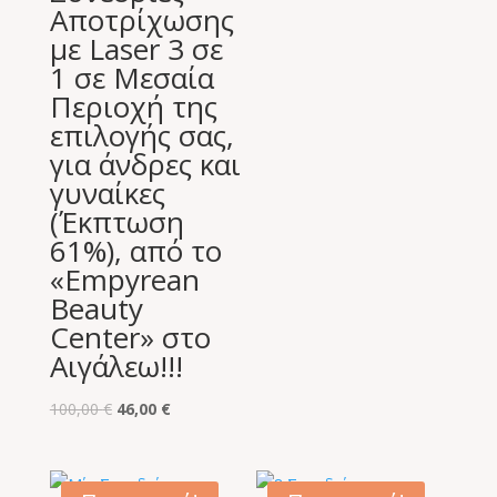
Αποτρίχωσης
με Laser 3 σε
1 σε Μεσαία
Περιοχή της
επιλογής σας,
για άνδρες και
γυναίκες
(Έκπτωση
61%), από το
«Empyrean
Beauty
Center» στο
Αιγάλεω!!!
Original
Η
100,00
€
46,00
€
price
τρέχουσα
was:
τιμή
100,00 €.
είναι: