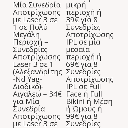
Μία Συνεδρία
μικρή
Αποτρίχωσης
περιοχή ή
με Laser 3 σε
39€ για 8
1 σε Πολύ
Συνεδρίες
Μεγάλη
Αποτρίχωσης
Περιοχή –
IPL σε μία
Συνεδρίες
μεσαία
Αποτρίχωσης
περιοχή ή
Laser 3 σε 1
69€ για 8
(Αλεξανδρίτης
Συνεδρίες
-Nd Yag-
Αποτρίχωσης
Διοδικό)-
IPL σε Full
Αιγάλεω – 34€
Face ή Full
για Μία
Bikini ή Μέση
Συνεδρία
ή Ώμους ή
Αποτρίχωσης
99€ για 8
με Laser 3 σε
Συνεδρίες