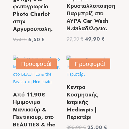
Κρυσταλλοποίηση
φωτογραφείο
Παρμπρίζ στο
Photo Charlot
ΑΥΡΑ Car Wash
στην
Ν.Φιλαδέλφεια.
Αργυρούπολη.
Original
Η
99,00
€
49,90
€
Original
Η
9,50
€
6,50
€
price
τρέχουσα
price
τρέχουσα
was:
τιμή
was:
τιμή
99,00 €.
είναι:
9,50 €.
είναι:
Προσφορά!
Προσφορά!
49,90 €.
6,50 €.
Κέντρο
Aπό 11,90€
Κοσμητικής
Ημιμόνιμο
Ιατρικής
Μανικιούρ &
Mediaspis |
Πεντικιούρ, στο
Περιστέρι
BEAUTIES & the
Original
Η
320,00
€
25,00
€