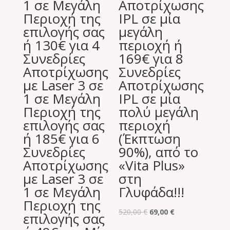
1 σε Μεγάλη
Αποτρίχωσης
Περιοχή της
IPL σε μία
επιλογής σας
μεγάλη
ή 130€ για 4
περιοχή ή
Συνεδρίες
169€ για 8
Αποτρίχωσης
Συνεδρίες
με Laser 3 σε
Αποτρίχωσης
1 σε Μεγάλη
IPL σε μία
Περιοχή της
πολύ μεγάλη
επιλογής σας
περιοχή
ή 185€ για 6
(Έκπτωση
Συνεδρίες
90%), από το
Αποτρίχωσης
«Vita Plus»
με Laser 3 σε
στη
1 σε Μεγάλη
Γλυφάδα!!!
Περιοχή της
Original
Η
520,00
€
69,00
€
επιλογής σας
price
τρέχουσα