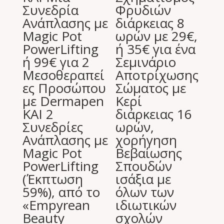
Συνεδρία
Φρυδιών
Ανάπλασης με
διάρκειας 8
Magic Pot
ωρών με 29€,
PowerLifting
ή 35€ για ένα
ή 99€ για 2
Σεμινάριο
Μεσοθεραπεί
Αποτρίχωσης
ες Προσώπου
Σώματος με
με Dermapen
Κερί
ΚΑΙ 2
διάρκειας 16
Συνεδρίες
ωρών,
Ανάπλασης με
χορήγηση
Magic Pot
Βεβαίωσης
PowerLifting
Σπουδών
(Έκπτωση
ισάξια με
59%), από το
όλων των
«Empyrean
ιδιωτικών
Beauty
σχολών