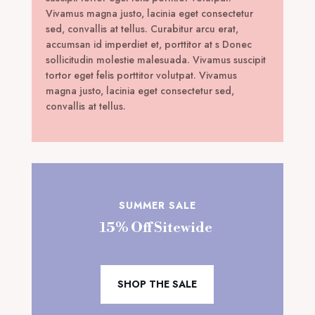
Vivamus magna justo, lacinia eget consectetur
sed, convallis at tellus. Curabitur arcu erat,
accumsan id imperdiet et, porttitor at s Donec
sollicitudin molestie malesuada. Vivamus suscipit
tortor eget felis porttitor volutpat. Vivamus
magna justo, lacinia eget consectetur sed,
convallis at tellus.
SUMMER SALE
15% Off Sitewide
SHOP THE SALE