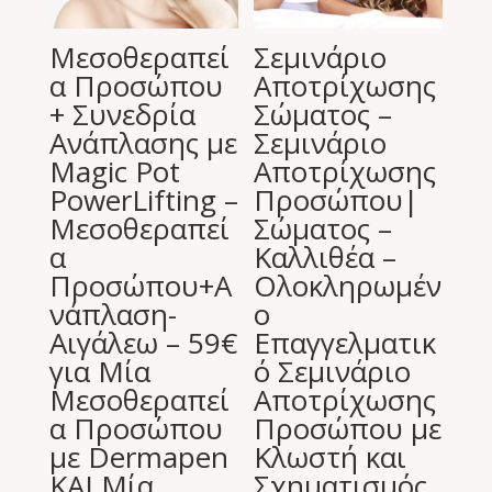
Μεσοθεραπεί
Σεμινάριο
α Προσώπου
Αποτρίχωσης
+ Συνεδρία
Σώματος –
Ανάπλασης με
Σεμινάριο
Magic Pot
Αποτρίχωσης
PowerLifting –
Προσώπου|
Μεσοθεραπεί
Σώματος –
α
Καλλιθέα –
Προσώπου+Α
Ολοκληρωμέν
νάπλαση-
ο
Αιγάλεω – 59€
Επαγγελματικ
για Μία
ό Σεμινάριο
Μεσοθεραπεί
Αποτρίχωσης
α Προσώπου
Προσώπου με
με Dermapen
Κλωστή και
ΚΑΙ Μία
Σχηματισμός