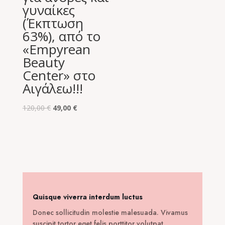
γυναίκες
(Έκπτωση
63%), από το
«Empyrean
Beauty
Center» στο
Αιγάλεω!!!
Original
Η
120,00
€
49,00
€
price
τρέχουσα
was:
τιμή
120,00 €.
είναι:
49,00 €.
Quisque viverra interdum luctus
Donec sollicitudin molestie malesuada. Vivamus
suscipit tortor eget felis porttitor volutpat.