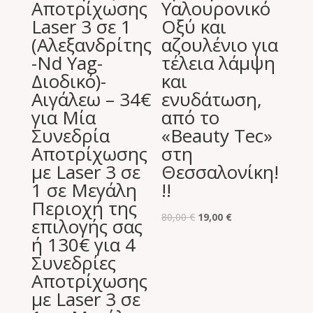
Αποτρίχωσης
Υαλουρονικό
Laser 3 σε 1
Οξύ και
(Αλεξανδρίτης
αζουλένιο για
-Nd Yag-
τέλεια λάμψη
Διοδικό)-
και
Αιγάλεω – 34€
ενυδάτωση,
για Μία
από το
Συνεδρία
«Beauty Tec»
Αποτρίχωσης
στη
με Laser 3 σε
Θεσσαλονίκη!
1 σε Μεγάλη
!!
Περιοχή της
Original
Η
80,00
€
19,00
€
επιλογής σας
price
τρέχουσα
ή 130€ για 4
was:
τιμή
Συνεδρίες
80,00 €.
είναι:
Αποτρίχωσης
19,00 €.
με Laser 3 σε