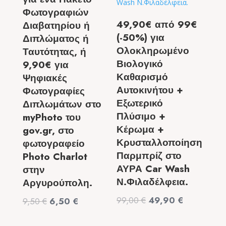
Φωτογραφιών
49,90€ από 99€
Διαβατηρίου ή
(-50%) για
Διπλώματος ή
Ολοκληρωμένο
Ταυτότητας, ή
Βιολογικό
9,90€ για
Καθαρισμό
Ψηφιακές
Αυτοκινήτου +
Φωτογραφίες
Εξωτερικό
Διπλωμάτων στο
Πλύσιμο +
myPhoto του
Κέρωμα +
gov.gr, στο
Κρυσταλλοποίηση
φωτογραφείο
Παρμπρίζ στο
Photo Charlot
ΑΥΡΑ Car Wash
στην
Ν.Φιλαδέλφεια.
Αργυρούπολη.
Original
Η
99,00
€
49,90
€
Original
Η
9,50
€
6,50
€
price
τρέχουσα
price
τρέχουσα