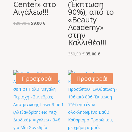
Center» στο
(Έκπτωση
Αιγάλεω!!!
90%), από το
«Beauty
Original
Η
120,00
€
59,00
€
Academy»
price
τρέχουσα
στην
was:
τιμή
Καλλιθέα!!!
120,00 €.
είναι:
59,00 €.
Original
Η
350,00
€
35,00
€
price
τρέχουσα
was:
τιμή
350,00 €.
είναι:
Προσφορά!
Προσφορά!
35,00 €.