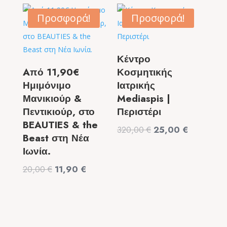
was:
τιμή
was:
τιμή
99,00 €.
είναι:
9,50 €.
είναι:
Προσφορά!
Προσφορά!
49,90 €.
6,50 €.
Κέντρο
Aπό 11,90€
Κοσμητικής
Ημιμόνιμο
Ιατρικής
Μανικιούρ &
Mediaspis |
Πεντικιούρ, στο
Περιστέρι
BEAUTIES & the
Original
Η
320,00
€
25,00
€
Beast στη Νέα
price
τρέχουσα
Ιωνία.
was:
τιμή
Original
Η
20,00
€
11,90
€
320,00 €.
είναι:
price
τρέχουσα
25,00 €.
was:
τιμή
20,00 €.
είναι:
11,90 €.