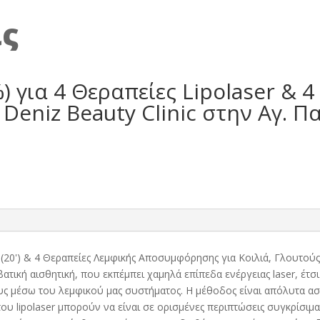
ις
) για 4 Θεραπείες Lipolaser & 
eniz Beauty Clinic στην Αγ. Π
r (20') & 4 Θεραπείες Λεμφικής Αποσυμφόρησης για Κοιλιά, Γλουτού
μβατική αισθητική, που εκπέμπει χαμηλά επίπεδα ενέργειας laser, έ
υς μέσω του λεμφικού μας συστήματος. Η μέθοδος είναι απόλυτα ασ
του lipolaser μπορούν να είναι σε ορισμένες περιπτώσεις συγκρίσιμ