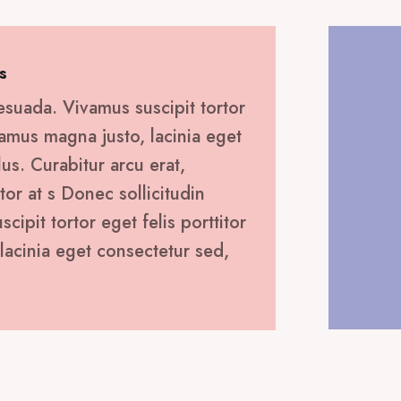
30,00 €.
s
esuada. Vivamus suscipit tortor
ivamus magna justo, lacinia eget
lus. Curabitur arcu erat,
tor at s Donec sollicitudin
ipit tortor eget felis porttitor
lacinia eget consectetur sed,