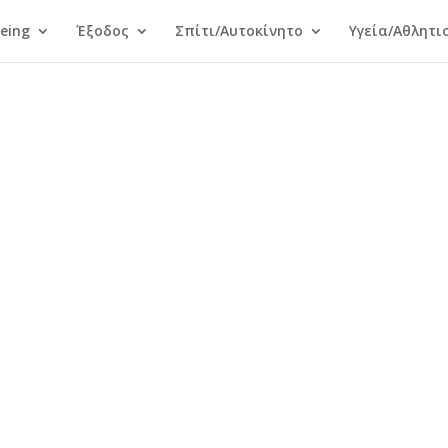
Being
Έξοδος
Σπίτι/Αυτοκίνητο
Υγεία/Αθλητι