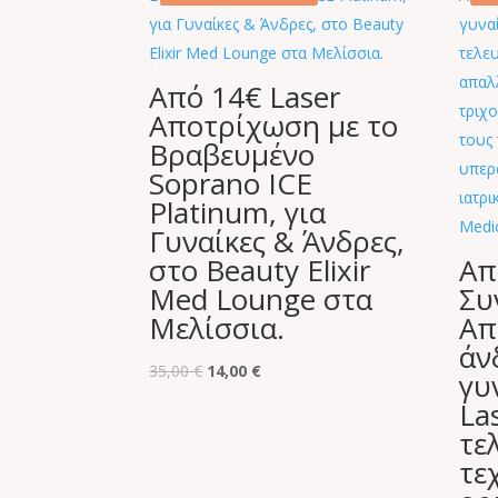
Από 14€ Laser
Αποτρίχωση με το
Βραβευμένο
Soprano ICE
Platinum, για
Γυναίκες & Άνδρες,
στο Beauty Elixir
Απ
Med Lounge στα
Συ
Μελίσσια.
Aπ
άν
Original
Η
35,00
€
14,00
€
γυ
price
τρέχουσα
La
was:
τιμή
τε
35,00 €.
είναι:
τε
14,00 €.