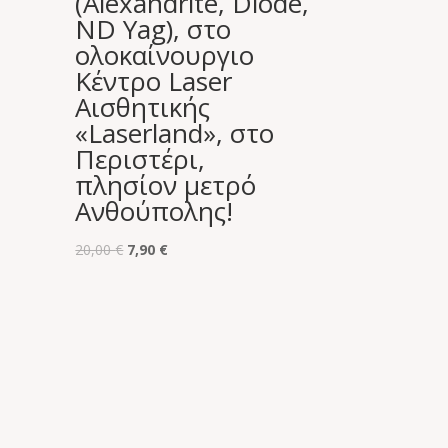
(Alexandrite, Diode,
ND Yag), στο
ολοκαίνουργιο
Κέντρο Laser
Αισθητικής
«Laserland», στο
Περιστέρι,
πλησίον μετρό
Ανθούπολης!
Original
Η
20,00
€
7,90
€
price
τρέχουσα
was:
τιμή
20,00 €.
είναι:
7,90 €.