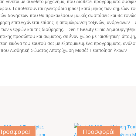
 γίνεται με σύνθετo μηχάνημα, που διαθέτει προγράμματα σύσφιξ
μφου. Τοποθετούνται ηλεκτρόδια (pads) κατά μήκος των σημείων τ
ών δονήσεων που θα προκαλέσουν μυικές συσπάσεις και θα τονώσ
ρηση επιτυγχάνεται επίσης, η απομάκρυνση τοξινών, ανόργανων –
 των νεφρών και της διούρησης. Deniz Beauty Clinic Δημιουργήθηκε
ητικής προσώπου και σώματος, σε έναν χώρο με "αισθητική" άποψη, ο
τερη εικόνα του εαυτού σας με εξατομικευμένα προγράμματα, ανάλογ
οσώπου Αισθητική Σώματος Αποτρίχωση Μασάζ Περιποίηση Άκρων
Προσφορά!
Προσφορά!