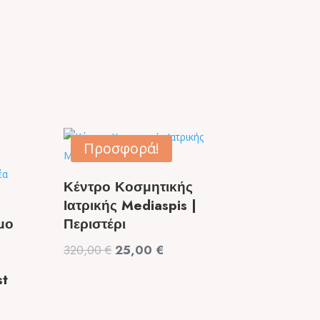
Προσφορά!
Κέντρο Κοσμητικής
Ιατρικής Mediaspis |
μο
Περιστέρι
Original
Η
320,00
€
25,00
€
price
τρέχουσα
st
was:
τιμή
320,00 €.
είναι: