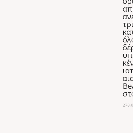
ορ
απ
αν
τρ
κα
όλ
δέ
υπ
κέ
ια
αι
Be
στ
270,