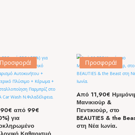
Προσφορά!
Προσφορά!
Aπό 11,90€ Ημιμόνι
Μανικιούρ &
,90€ από 99€
Πεντικιούρ, στο
0%) για
BEAUTIES & the Bea
οκληρωμένο
στη Νέα Ιωνία.
ολογικό Καθαρισμό