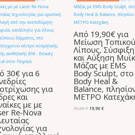
Από 19,90€ για
Μείωση Τοπικο
Λίπους, Σύσφιξη
και Αύξηση Μυϊ
Μάζας με EMS
ό 30€ για 6
Body Sculpt, στο
νεδρίες
Body Heal &
οτρίχωσης για
Balance, πλησίο
δρες και
ΜΕΤΡΟ Κατεχάκ
ναίκες με με
Original
Η
35,00
€
19,90
€
ser Re-Nova
price
τρέχουσα
λευταίας
was:
τιμή
χνολογίας για
35,00 €.
είναι: