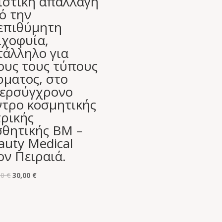
ιστική απαλλαγή
19,90 €.
ό την
επιθύμητη
ιχοφυία,
τάλληλο για
ους τους τύπους
ρματος, στο
ερσύγχρονο
ντρο κοσμητικής
τρικής
σθητικής BM –
auty Medical
ον Πειραιά.
Original
Η
00
€
30,00
€
price
τρέχουσα
was:
τιμή
270,00 €.
είναι: