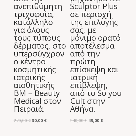
ανεπιθύμητη
Sculptor Plus
τριχοφυία,
σε περιοχή
κατάλληλο
της επιλογής
για όλους
σας, με
τους τύπους
μόνιμο ορατό
δέρματος, στο
αποτέλεσμα
υπερσύγχρον
από την
ο κέντρο
πρώτη
κοσμητικής
επίσκεψη και
ιατρικής
ιατρική
αισθητικής
επίβλεψη,
BM – Beauty
από το So you
Medical στον
Cult στην
Πειραιά.
Αθήνα.
Original
Η
Original
Η
270,00
€
30,00
€
240,00
€
49,00
€
price
τρέχουσα
price
τρέχουσα
was:
τιμή
was:
τιμή