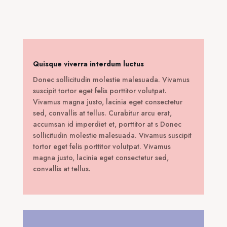
270,00 €.
είναι:
240,00 €.
είναι:
30,00 €.
49,00 €.
Quisque viverra interdum luctus
Donec sollicitudin molestie malesuada. Vivamus
suscipit tortor eget felis porttitor volutpat.
Vivamus magna justo, lacinia eget consectetur
sed, convallis at tellus. Curabitur arcu erat,
accumsan id imperdiet et, porttitor at s Donec
sollicitudin molestie malesuada. Vivamus suscipit
tortor eget felis porttitor volutpat. Vivamus
magna justo, lacinia eget consectetur sed,
convallis at tellus.