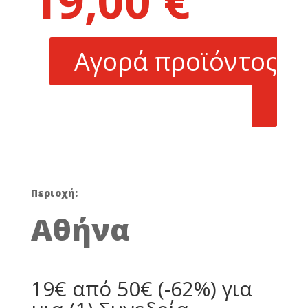
19,00
€
was:
τρέχουσα
50,00 €.
τιμή
είναι:
Αγορά προϊόντος
19,00 €.
Περιοχή:
Αθήνα
19€ από 50€ (-62%) για