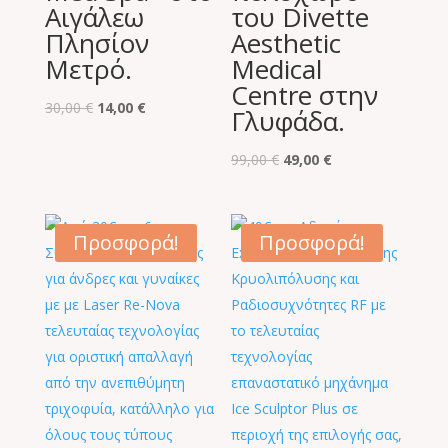
Αιγάλεω
του Divette
Πλησίον
Aesthetic
Μετρό.
Medical
Centre στην
Original
Η
30,00
€
14,00
€
Γλυφάδα.
price
τρέχουσα
was:
τιμή
Original
Η
99,00
€
49,00
€
30,00 €.
είναι:
price
τρέχουσα
14,00 €.
was:
τιμή
99,00 €.
είναι:
Προσφορά!
Προσφορά!
49,00 €.