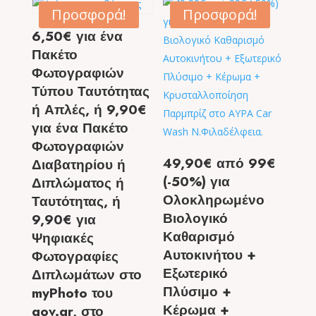
Προσφορά!
Προσφορά!
6,50€ για ένα
Πακέτο
Φωτογραφιών
Τύπου Ταυτότητας
ή Απλές, ή 9,90€
για ένα Πακέτο
Φωτογραφιών
49,90€ από 99€
Διαβατηρίου ή
(-50%) για
Διπλώματος ή
Ολοκληρωμένο
Ταυτότητας, ή
Βιολογικό
9,90€ για
Καθαρισμό
Ψηφιακές
Αυτοκινήτου +
Φωτογραφίες
Εξωτερικό
Διπλωμάτων στο
Πλύσιμο +
myPhoto του
Κέρωμα +
gov.gr, στο