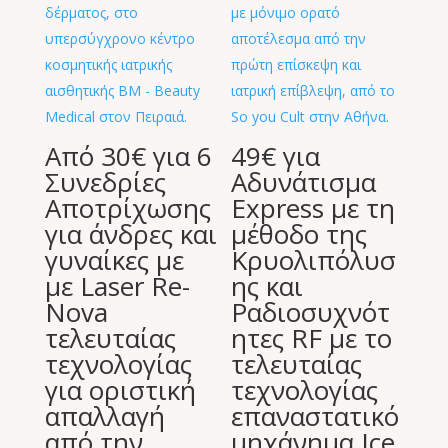
Από 30€ για 6
49€ για
Συνεδρίες
Αδυνάτισμα
Aποτρίχωσης
Express με τη
για άνδρες και
μέθοδο της
γυναίκες με
Κρυολιπόλυσ
με Laser Re-
ης και
Nova
Ραδιοσυχνότ
τελευταίας
ητες RF με το
τεχνολογίας
τελευταίας
για οριστική
τεχνολογίας
απαλλαγή
επαναστατικό
από την
μηχάνημα Ice