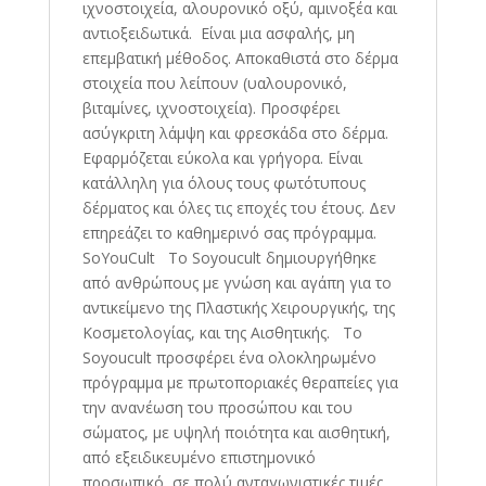
ιχνοστοιχεία, αλουρονικό οξύ, αμινοξέα και
αντιοξειδωτικά. Είναι μια ασφαλής, μη
επεμβατική μέθοδος. Αποκαθιστά στο δέρμα
στοιχεία που λείπουν (υαλουρονικό,
βιταμίνες, ιχνοστοιχεία). Προσφέρει
ασύγκριτη λάμψη και φρεσκάδα στο δέρμα.
Εφαρμόζεται εύκολα και γρήγορα. Είναι
κατάλληλη για όλους τους φωτότυπους
δέρματος και όλες τις εποχές του έτους. Δεν
επηρεάζει το καθημερινό σας πρόγραμμα.
SoYouCult Το Soyoucult δημιουργήθηκε
από ανθρώπους με γνώση και αγάπη για το
αντικείμενο της Πλαστικής Χειρουργικής, της
Κοσμετολογίας, και της Αισθητικής. Το
Soyoucult προσφέρει ένα ολοκληρωμένο
πρόγραμμα με πρωτοποριακές θεραπείες για
την ανανέωση του προσώπου και του
σώματος, με υψηλή ποιότητα και αισθητική,
από εξειδικευμένο επιστημονικό
προσωπικό, σε πολύ ανταγωνιστικές τιμές.