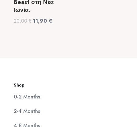
Beast στη Νέα
price
τρέχουσα
Ιωνία.
was:
τιμή
Original
Η
20,00
€
11,90
€
320,00 €.
είναι:
price
τρέχουσα
25,00 €.
was:
τιμή
20,00 €.
είναι:
11,90 €.
Shop
0-2 Months
2-4 Months
4-8 Months