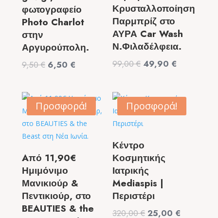
Κρυσταλλοποίηση
φωτογραφείο
Παρμπρίζ στο
Photo Charlot
ΑΥΡΑ Car Wash
στην
Ν.Φιλαδέλφεια.
Αργυρούπολη.
Original
Η
99,00
€
49,90
€
Original
Η
9,50
€
6,50
€
price
τρέχουσα
price
τρέχουσα
was:
τιμή
was:
τιμή
99,00 €.
είναι:
9,50 €.
είναι:
Προσφορά!
Προσφορά!
49,90 €.
6,50 €.
Κέντρο
Aπό 11,90€
Κοσμητικής
Ημιμόνιμο
Ιατρικής
Μανικιούρ &
Mediaspis |
Πεντικιούρ, στο
Περιστέρι
BEAUTIES & the
Original
Η
320,00
€
25,00
€