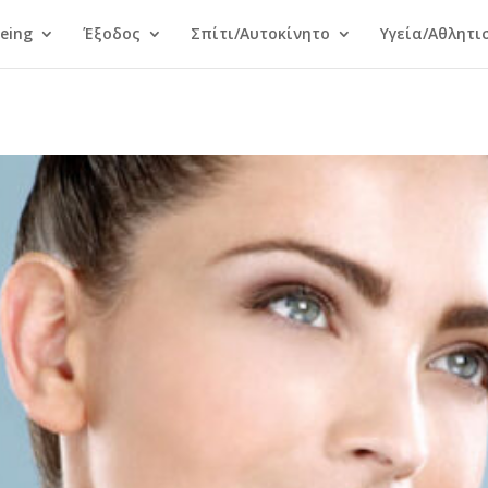
Being
Έξοδος
Σπίτι/Αυτοκίνητο
Υγεία/Αθλητι