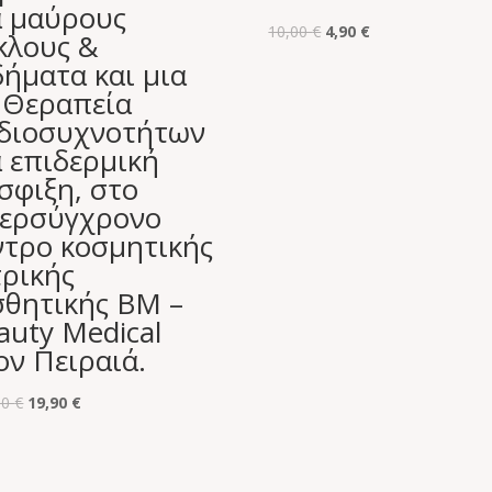
α μαύρους
Original
Η
10,00
€
4,90
€
κλους &
price
τρέχουσα
δήματα και μια
was:
τιμή
) Θεραπεία
10,00 €.
είναι:
διοσυχνοτήτων
4,90 €.
α επιδερμική
σφιξη, στο
ερσύγχρονο
ντρο κοσμητικής
τρικής
σθητικής BM –
auty Medical
ον Πειραιά.
Original
Η
00
€
19,90
€
price
τρέχουσα
was:
τιμή
150,00 €.
είναι: