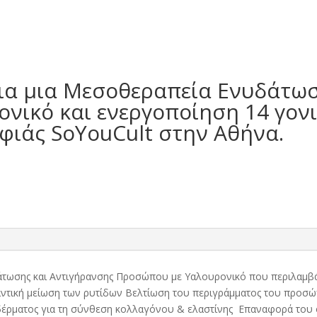
για μια Μεσοθεραπεία Ενυδάτω
νικό και ενεργοποίηση 14 γονι
φιάς SoYouCult στην Αθήνα.
άτωσης και Αντιγήρανσης Προσώπου με Υαλουρονικό που περιλαμβ
αντική μείωση των ρυτίδων Βελτίωση του περιγράμματος του προσώπ
δέρματος για τη σύνθεση κολλαγόνου & ελαστίνης Επαναφορά του 