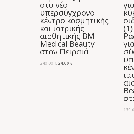
στο νέο
γι
υπερσύγχρονο
κύ
κέντρο κοσμητικής
οι
και ιατρικής
(1
αισθητικής BM
Ρα
Medical Beauty
γι
στον Πειραιά.
σύ
υπ
Original
Η
240,00
€
24,00
€
κέ
price
τρέχουσα
ια
was:
τιμή
αι
240,00 €.
είναι:
Be
24,00 €.
στ
150,