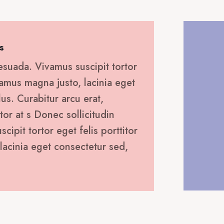
19,90 €.
s
esuada. Vivamus suscipit tortor
ivamus magna justo, lacinia eget
lus. Curabitur arcu erat,
tor at s Donec sollicitudin
ipit tortor eget felis porttitor
lacinia eget consectetur sed,