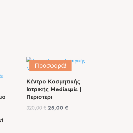
Προσφορά!
Κέντρο Κοσμητικής
Ιατρικής Mediaspis |
μο
Περιστέρι
Original
Η
320,00
€
25,00
€
price
τρέχουσα
st
was:
τιμή
320,00 €.
είναι: