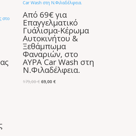
Από 69€ για
Eπαγγελματικό
Γυάλισμα-Κέρωμα
Αυτοκινήτου &
Ξεθάμπωμα
Φαναριών, στο
ας
ΑΥΡΑ Car Wash στη
Ν.Φιλαδέλφεια.
Original
Η
179,00
€
69,00
€
price
τρέχουσα
was:
τιμή
179,00 €.
είναι:
69,00 €.
ς