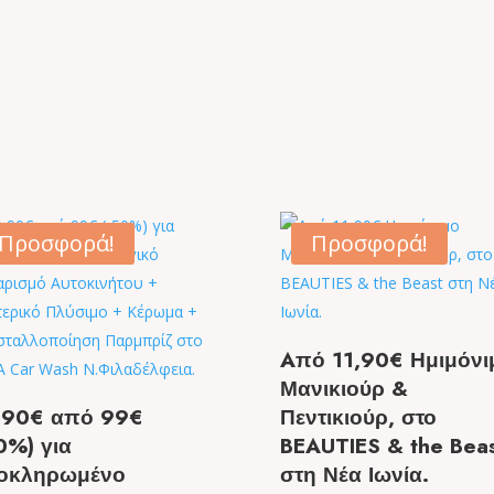
Προσφορά!
Προσφορά!
Aπό 11,90€ Ημιμόνι
Μανικιούρ &
,90€ από 99€
Πεντικιούρ, στο
0%) για
BEAUTIES & the Bea
οκληρωμένο
στη Νέα Ιωνία.