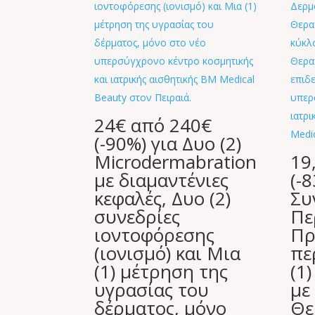
24€ από 240€
(-90%) για Δυο (2)
Microdermabration
19
με διαμαντένιες
(-
κεφαλές, Δυο (2)
Συ
συνεδρίες
Πε
ιοντοφόρεσης
Πρ
(ιονισμό) και Μια
πε
(1) μέτρηση της
(1
υγρασίας του
με
δέρματος, μόνο
Θε