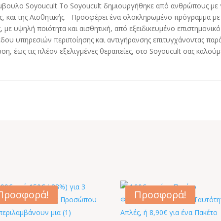
ύμβουλο Soyoucult Το Soyoucult δημιουργήθηκε από ανθρώπους με γ
ας, και της Αισθητικής. Προσφέρει ένα ολοκληρωμένο πρόγραμμα με
με υψηλή ποιότητα και αισθητική, από εξειδικευμένο επιστημονικ
δου υπηρεσιών περιποίησης και αντιγήρανσης επιτυγχάνοντας παρ
ση, έως τις πλέον εξελιγμένες θεραπείες, στo Soyoucult σας καλού
Προσφορά!
Προσφορά!