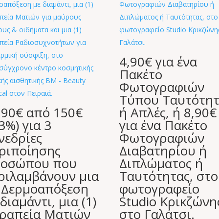
4,90€ για ένα
Πακέτο
Φωτογραφιών
Τύπου Ταυτότητ
,90€ από 150€
ή Απλές, ή 8,90€
83%) για 3
για ένα Πακέτο
νεδρίες
Φωτογραφιών
ριποίησης
Διαβατηρίου ή
οσώπου που
Διπλώματος ή
ριλαμβάνουν μια
Ταυτότητας, στο
) Δερμοαπόξεση
φωτογραφείο
 διαμάντι, μια (1)
Studio Κρικζώνη
ραπεία Ματιών
στο Γαλάτσι.