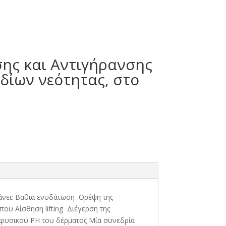
σης και Αντιγήρανσης
δίων νεότητας, στο
άνει: Βαθιά ενυδάτωση Θρέψη της
ου Αίσθηση lifting Διέγερση της
φυσικού PH του δέρματος Μία συνεδρία